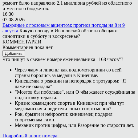
ремонт было направлено 2,1 миллиона рублей из областного
и местного бюджетов.
16:30
07.08.2026
Выходные с грозовым акцентом: прогноз погоды на 8 и 9
августа
Какую погоду в Ивановской области обещают
синоптики в субботу и воскресенье?
КОММЕНТАРИИ
Комментариев пока нет
Добавить
Что пишут в свежем номере еженедельника "168 часов"?
Через жару и ливень: как водномоторники со всей
страны боролись за медали в Кинешме.
Кинешемка о реакции на непорядок с тротуаром: "Я
даже не ожидала".
"Мозгов бы побольше", или О чём жалеет осуждённая за
подготовку теракта.
Кризис командного спорта в Кинешме: при чём тут
медкомиссия и родители юных спортсменов?
Рок, брызги и нейросети: кинешемец подарил
спортсменам гимн.
Механик против цифры, или Разорение по старости лет.
Подробный анонс номера