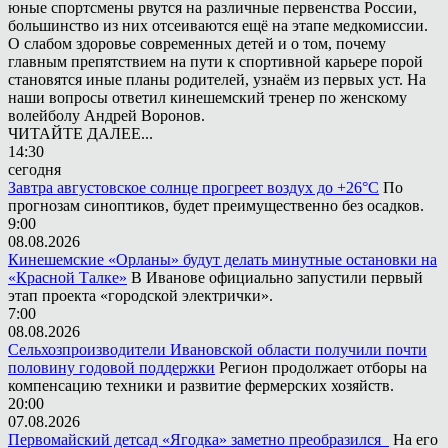
юные спортсмены рвутся на различные первенства России,
большинство из них отсеиваются ещё на этапе медкомиссии.
О слабом здоровье современных детей и о том, почему
главным препятствием на пути к спортивной карьере порой
становятся иные планы родителей, узнаём из первых уст. На
наши вопросы ответил кинешемский тренер по женскому
волейболу Андрей Воронов.
ЧИТАЙТЕ ДАЛЕЕ...
14:30
сегодня
Завтра августовское солнце прогреет воздух до +26°С
По
прогнозам синоптиков, будет преимущественно без осадков.
9:00
08.08.2026
Кинешемские «Орланы» будут делать минутные остановки на
«Красной Талке»
В Иванове официально запустили первый
этап проекта «городской электрички».
7:00
08.08.2026
Сельхозпроизводители Ивановской области получили почти
половину годовой поддержки
Регион продолжает отборы на
компенсацию техники и развитие фермерских хозяйств.
20:00
07.08.2026
Первомайский детсад «Ягодка» заметно преобразился
На его