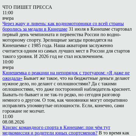
ЧТО ПИШЕТ ПРЕССА
11:00
вчера
Через жару и ливень: как водномоторники со всей страны
боролись за медали в Кинешме
31 июля в Кинешме стартовал
первый день чемпионата и первенства России по водно-
моторному спорту. Зрелищные заезды проводятся на
Кинешемке с 1985 года. Наша акватория заслуженно
считается одним из самых лучших мест в России для стартов
такого уровня. И 2026 год не стал исключением.
10:00
вчера
Кинешемка о реакции на непорядок с тротуаром: «Я даже не
ожидала»
Бывает же такое, что на бюджетные деньги делают
нужное дело, но делают с оплошностями? Да с такими
оплошностями, что даже посторонний наблюдатель краснеет.
Бывать-то бывает и не так-то редко, но сегодня разговор
немного о другом. О том, как чиновники могут оперативно
исправлять упомянутые оплошности. Если, конечно, сами
горожане не молчат.
11:00
08.08.2026
Кризис командного спорта в Кинешме: при чём тут
медкомиссия и родители юных спортсменов?
В то время как