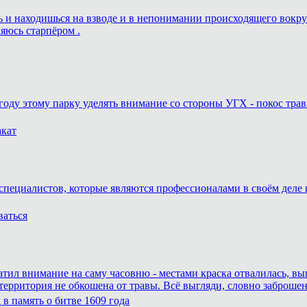
ешь и находишься на взводе и в непонимании происходящего вокру
ляюсь старпёром .
году этому парку уделять внимание со стороны УГХ - покос трав
акат
специалистов, которые являются профессионалами в своём деле и
ваться
атил внимание на саму часовню - местами краска отвалилась, вы
 территория не обкошена от травы. Всё выгляди, словно заброшен
в память о битве 1609 года