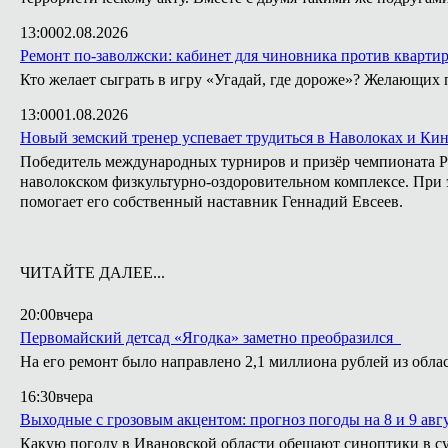
13:00
02.08.2026
Ремонт по-заволжски: кабинет для чиновника против кварти
Кто желает сыграть в игру «Угадай, где дороже»? Желающих 
13:00
01.08.2026
Новый земский тренер успевает трудиться в Наволоках и Ки
Победитель международных турниров и призёр чемпионата Ро
наволокском физкультурно-оздоровительном комплексе. При э
помогает его собственный наставник Геннадий Евсеев.
ЧИТАЙТЕ ДАЛЕЕ...
20:00
вчера
Первомайский детсад «Ягодка» заметно преобразился
На его ремонт было направлено 2,1 миллиона рублей из обла
16:30
вчера
Выходные с грозовым акцентом: прогноз погоды на 8 и 9 авг
Какую погоду в Ивановской области обещают синоптики в су