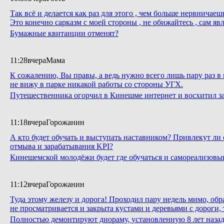
Так всё и делается как раз для этого , чем больше нервнича
Это конечно сарказм с моей стороны , не обижайтесь , сам яв
Бумажные квитанции отменят?
11:28
вчера
Мама
К сожалению, Вы правы, а ведь нужно всего лишь пару раз в 
не вижу в парке никакой работы со стороны УГХ.
Путешественника огорчил в Кинешме интернет и восхитил з
11:18
вчера
Горожанин
А кто будет обучать и выступать наставником? Привлекут ли 
отмыва и зарабатывания KPI?
Кинешемской молодёжи будет где обучаться и самореализовы
11:12
вчера
Горожанин
Туда этому железу и дорога! Проходил пару недель мимо, обр
не просматривается и закрыта кустами и деревьями с дороги,
Полностью демонтируют диораму, установленную 8 лет назад 