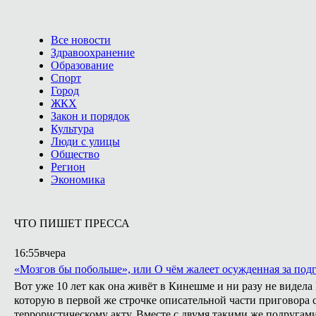
Все новости
Здравоохранение
Образование
Спорт
Город
ЖКХ
Закон и порядок
Культура
Люди с улицы
Общество
Регион
Экономика
ЧТО ПИШЕТ ПРЕССА
16:55
вчера
«Мозгов бы побольше», или О чём жалеет осужденная за подг
Вот уже 10 лет как она живёт в Кинешме и ни разу не видел
которую в первой же строчке описательной части приговора с
террористическому акту. Вместе с двумя такими же подругами