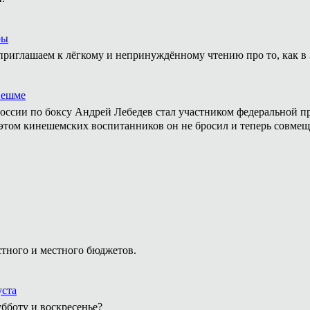
ры
приглашаем к лёгкому и непринуждённому чтению про то, как в 
нешме
ссии по боксу Андрей Лебедев стал участником федеральной пр
том кинешемских воспитанников он не бросил и теперь совмеща
стного и местного бюджетов.
уста
бботу и воскресенье?