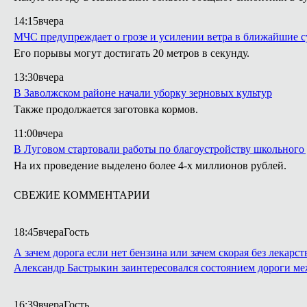
14:15
вчера
МЧС предупреждает о грозе и усилении ветра в ближайшие с
Его порывы могут достигать 20 метров в секунду.
13:30
вчера
В Заволжском районе начали уборку зерновых культур
Также продолжается заготовка кормов.
11:00
вчера
В Луговом стартовали работы по благоустройству школьного
На их проведение выделено более 4-х миллионов рублей.
СВЕЖИЕ КОММЕНТАРИИ
18:45
вчера
Гость
А зачем дорога если нет бензина или зачем скорая без лекарст
Александр Бастрыкин заинтересовался состоянием дороги м
16:39
вчера
Гость