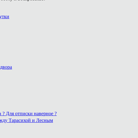
утки
 двора
в ? Для отписки наверное ?
ежду Тарасихой и Лесным