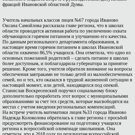
фракций Ивановской областной Думы.
Учитель начальных классов лицея №67 города Иваново
Оксана Самойлова рассказала главе региона, что в школах
области проводится активная работа по увеличению охвата
обучающихся горячим питанием и улучшению его качества.
По данным регионального департамента образования, в
настоящее время горячим питанием в школах Ивановской
области охвачено 86,5% учащихся. Она отметила, что одно из
основных пожеланий родителей – сделать питание в школах
более доступным, и поблагодарила губернатора за принятое
решение. Кроме того, учителя обратили внимание на вопросы
обеспечения завтраками не только детей из малообеспеченных
семей, но и тех, кто оказался в трудной жизненной ситуации в
настоящий момент, или детей, находящихся под опекой.
Станислав Воскресенский поручил социальному блоку
дополнительно проработать этот вопрос с муниципальными
образованиями за счет тех средств, которые высвободятся на
местах с учетом введения региональных компенсаций.
На встрече учитель математики лицея №33 города Иваново
Надежда Колоколова обратилась к главе региона с просьбой
предусмотреть финансирование на подготовку учащихся
региона к всероссийской олимпиаде школьников. Она
отметила, что в 2018 году по результатам всероссийской