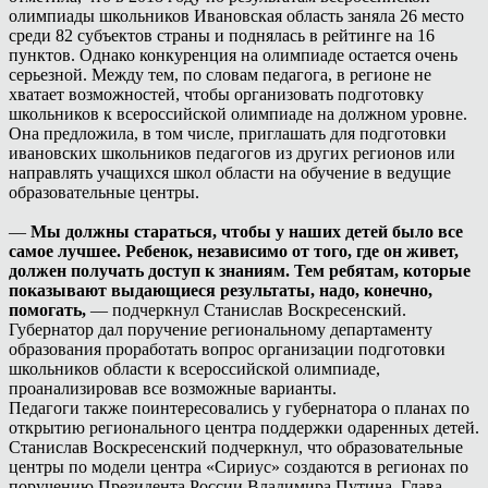
олимпиады школьников Ивановская область заняла 26 место
среди 82 субъектов страны и поднялась в рейтинге на 16
пунктов. Однако конкуренция на олимпиаде остается очень
серьезной. Между тем, по словам педагога, в регионе не
хватает возможностей, чтобы организовать подготовку
школьников к всероссийской олимпиаде на должном уровне.
Она предложила, в том числе, приглашать для подготовки
ивановских школьников педагогов из других регионов или
направлять учащихся школ области на обучение в ведущие
образовательные центры.
—
Мы должны стараться, чтобы у наших детей было все
самое лучшее. Ребенок, независимо от того, где он живет,
должен получать доступ к знаниям. Тем ребятам, которые
показывают выдающиеся результаты, надо, конечно,
помогать,
— подчеркнул Станислав Воскресенский.
Губернатор дал поручение региональному департаменту
образования проработать вопрос организации подготовки
школьников области к всероссийской олимпиаде,
проанализировав все возможные варианты.
Педагоги также поинтересовались у губернатора о планах по
открытию регионального центра поддержки одаренных детей.
Станислав Воскресенский подчеркнул, что образовательные
центры по модели центра «Сириус» создаются в регионах по
поручению Президента России Владимира Путина. Глава