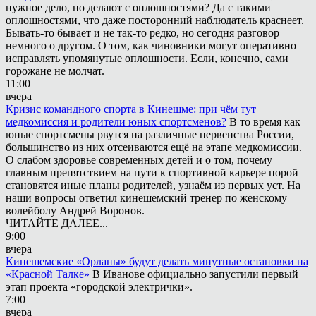
нужное дело, но делают с оплошностями? Да с такими
оплошностями, что даже посторонний наблюдатель краснеет.
Бывать-то бывает и не так-то редко, но сегодня разговор
немного о другом. О том, как чиновники могут оперативно
исправлять упомянутые оплошности. Если, конечно, сами
горожане не молчат.
11:00
вчера
Кризис командного спорта в Кинешме: при чём тут
медкомиссия и родители юных спортсменов?
В то время как
юные спортсмены рвутся на различные первенства России,
большинство из них отсеиваются ещё на этапе медкомиссии.
О слабом здоровье современных детей и о том, почему
главным препятствием на пути к спортивной карьере порой
становятся иные планы родителей, узнаём из первых уст. На
наши вопросы ответил кинешемский тренер по женскому
волейболу Андрей Воронов.
ЧИТАЙТЕ ДАЛЕЕ...
9:00
вчера
Кинешемские «Орланы» будут делать минутные остановки на
«Красной Талке»
В Иванове официально запустили первый
этап проекта «городской электрички».
7:00
вчера