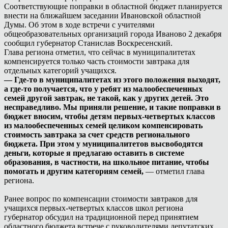
Соответствующие поправки в областной бюджет планируется
внести на ближайшем заседании Ивановской областной
Думы. Об этом в ходе встречи с учителями
общеобразовательных организаций города Иваново 2 декабря
сообщил губернатор Станислав Воскресенский.
Глава региона отметил, что сейчас в муниципалитетах
компенсируется только часть стоимости завтрака для
отдельных категорий учащихся.
— Где-то в муниципалитетах из этого положения выходят,
а где-то получается, что у ребят из малообеспеченных
семей другой завтрак, не такой, как у других детей. Это
несправедливо. Мы приняли решение, и такие поправки в
бюджет вносим, чтобы детям первых-четвертых классов
из малообеспеченных семей целиком компенсировать
стоимость завтрака за счет средств регионального
бюджета. При этом у муниципалитетов высвободятся
деньги, которые я предлагаю оставить в системе
образования, в частности, на школьное питание, чтобы
помогать и другим категориям семей,
— отметил глава
региона.
Ранее вопрос по компенсации стоимости завтраков для
учащихся первых-четвертых классов школ региона
губернатор обсудил на традиционной перед принятием
областного бюджета встрече с руководителями депутатских