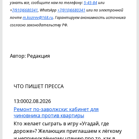
узнать все, сообщите нам по телефону:
5-45-84
или
+
7(910)6680341
, WhatsApp
+7(910)6680341
или по электронной
почте
m.kozirev@168.ru
. Гарантируем анонимность источника
согласно законодательству РФ.
Автор: Редакция
ЧТО ПИШЕТ ПРЕССА
13:00
02.08.2026
Ремонт по-заволжски: кабинет для
чиновника против квартиры
Кто желает сыграть в игру «Угадай, где
дороже»? Желающих приглашаем к лёгкому
и непринуждённому чтению про то, как в