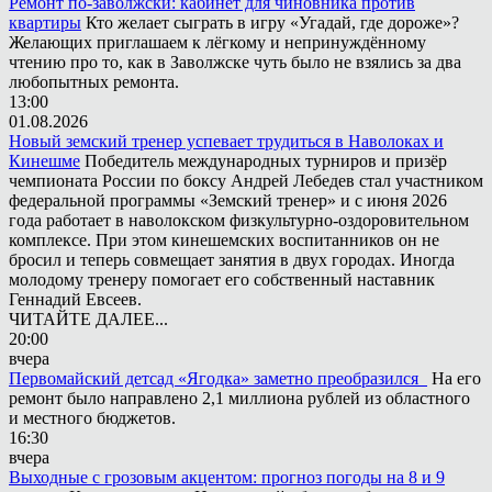
Ремонт по-заволжски: кабинет для чиновника против
квартиры
Кто желает сыграть в игру «Угадай, где дороже»?
Желающих приглашаем к лёгкому и непринуждённому
чтению про то, как в Заволжске чуть было не взялись за два
любопытных ремонта.
13:00
01.08.2026
Новый земский тренер успевает трудиться в Наволоках и
Кинешме
Победитель международных турниров и призёр
чемпионата России по боксу Андрей Лебедев стал участником
федеральной программы «Земский тренер» и с июня 2026
года работает в наволокском физкультурно-оздоровительном
комплексе. При этом кинешемских воспитанников он не
бросил и теперь совмещает занятия в двух городах. Иногда
молодому тренеру помогает его собственный наставник
Геннадий Евсеев.
ЧИТАЙТЕ ДАЛЕЕ...
20:00
вчера
Первомайский детсад «Ягодка» заметно преобразился
На его
ремонт было направлено 2,1 миллиона рублей из областного
и местного бюджетов.
16:30
вчера
Выходные с грозовым акцентом: прогноз погоды на 8 и 9