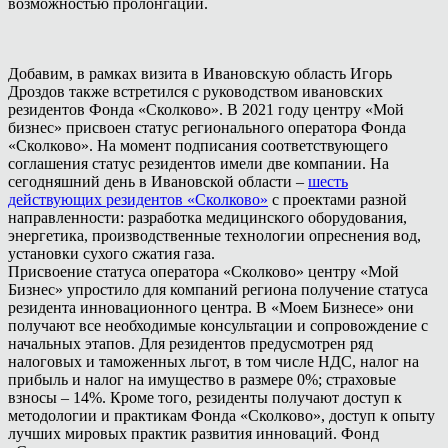
возможностью пролонгации.
Добавим, в рамках визита в Ивановскую область Игорь
Дроздов также встретился с руководством ивановских
резидентов Фонда «Сколково». В 2021 году центру «Мой
бизнес» присвоен статус регионального оператора Фонда
«Сколково». На момент подписания соответствующего
соглашения статус резидентов имели две компании. На
сегодняшний день в Ивановской области –
шесть
действующих резидентов «Сколково»
с проектами разной
направленности: разработка медицинского оборудования,
энергетика, производственные технологии опреснения вод,
установки сухого сжатия газа.
Присвоение статуса оператора «Сколково» центру «Мой
Бизнес» упростило для компаний региона получение статуса
резидента инновационного центра. В «Моем Бизнесе» они
получают все необходимые консультации и сопровождение с
начальных этапов. Для резидентов предусмотрен ряд
налоговых и таможенных льгот, в том числе НДС, налог на
прибыль и налог на имущество в размере 0%; страховые
взносы – 14%. Кроме того, резиденты получают доступ к
методологии и практикам Фонда «Сколково», доступ к опыту
лучших мировых практик развития инноваций. Фонд