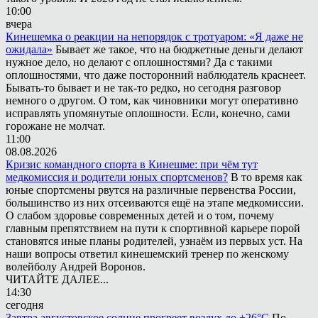
10:00
вчера
Кинешемка о реакции на непорядок с тротуаром: «Я даже не
ожидала»
Бывает же такое, что на бюджетные деньги делают
нужное дело, но делают с оплошностями? Да с такими
оплошностями, что даже посторонний наблюдатель краснеет.
Бывать-то бывает и не так-то редко, но сегодня разговор
немного о другом. О том, как чиновники могут оперативно
исправлять упомянутые оплошности. Если, конечно, сами
горожане не молчат.
11:00
08.08.2026
Кризис командного спорта в Кинешме: при чём тут
медкомиссия и родители юных спортсменов?
В то время как
юные спортсмены рвутся на различные первенства России,
большинство из них отсеиваются ещё на этапе медкомиссии.
О слабом здоровье современных детей и о том, почему
главным препятствием на пути к спортивной карьере порой
становятся иные планы родителей, узнаём из первых уст. На
наши вопросы ответил кинешемский тренер по женскому
волейболу Андрей Воронов.
ЧИТАЙТЕ ДАЛЕЕ...
14:30
сегодня
Завтра августовское солнце прогреет воздух до +26°С
По