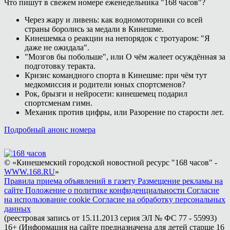
Что пишут в свежем номере еженедельника "168 часов"?
Через жару и ливень: как водномоторники со всей
страны боролись за медали в Кинешме.
Кинешемка о реакции на непорядок с тротуаром: "Я
даже не ожидала".
"Мозгов бы побольше", или О чём жалеет осуждённая за
подготовку теракта.
Кризис командного спорта в Кинешме: при чём тут
медкомиссия и родители юных спортсменов?
Рок, брызги и нейросети: кинешемец подарил
спортсменам гимн.
Механик против цифры, или Разорение по старости лет.
Подробный анонс номера
© «Кинешемский городской новостной ресурс "168 часов" -
WWW.168.RU
»
Правила приема объявлений в газету
Размещение рекламы на
сайте
Положение о политике конфиденциальности
Согласие
на использование cookie
Согласие на обработку персональных
данных
(реестровая запись от 15.11.2013 серия ЭЛ № ФС 77 - 55993)
16+ (Информация на сайте предназначена для детей старше 16