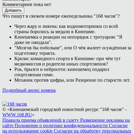
Комментариев пока нет
Добавить
Что пишут в свежем номере еженедельника "168 часов"?
Через жару и ливень: как водномоторники со всей
страны боролись за медали в Кинешме.
Кинешемка о реакции на непорядок с тротуаром: "Я
даже не ожидала".
"Мозгов бы побольше", или О чём жалеет осуждённая за
подготовку теракта.
Кризис командного спорта в Кинешме: при чём тут
медкомиссия и родители юных спортсменов?
Рок, брызги и нейросети: кинешемец подарил
спортсменам гимн.
Механик против цифры, или Разорение по старости лет.
Подробный анонс номера
© «Кинешемский городской новостной ресурс "168 часов" -
WWW.168.RU
»
Правила приема объявлений в газету
Размещение рекламы на
сайте
Положение о политике конфиденциальности
Согласие
на использование cookie
Согласие на обработку персональных