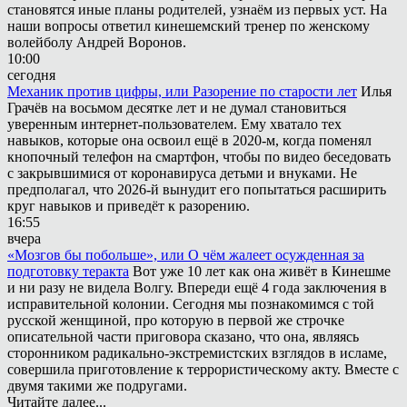
становятся иные планы родителей, узнаём из первых уст. На
наши вопросы ответил кинешемский тренер по женскому
волейболу Андрей Воронов.
10:00
сегодня
Механик против цифры, или Разорение по старости лет
Илья
Грачёв на восьмом десятке лет и не думал становиться
уверенным интернет-пользователем. Ему хватало тех
навыков, которые она освоил ещё в 2020-м, когда поменял
кнопочный телефон на смартфон, чтобы по видео беседовать
с закрывшимися от коронавируса детьми и внуками. Не
предполагал, что 2026-й вынудит его попытаться расширить
круг навыков и приведёт к разорению.
16:55
вчера
«Мозгов бы побольше», или О чём жалеет осужденная за
подготовку теракта
Вот уже 10 лет как она живёт в Кинешме
и ни разу не видела Волгу. Впереди ещё 4 года заключения в
исправительной колонии. Сегодня мы познакомимся с той
русской женщиной, про которую в первой же строчке
описательной части приговора сказано, что она, являясь
сторонником радикально-экстремистских взглядов в исламе,
совершила приготовление к террористическому акту. Вместе с
двумя такими же подругами.
Читайте далее...