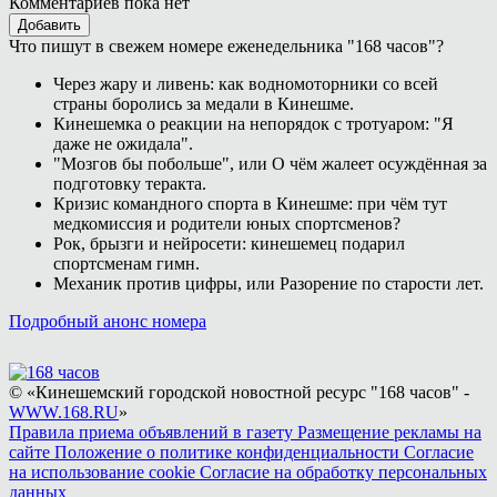
Комментариев пока нет
Добавить
Что пишут в свежем номере еженедельника "168 часов"?
Через жару и ливень: как водномоторники со всей
страны боролись за медали в Кинешме.
Кинешемка о реакции на непорядок с тротуаром: "Я
даже не ожидала".
"Мозгов бы побольше", или О чём жалеет осуждённая за
подготовку теракта.
Кризис командного спорта в Кинешме: при чём тут
медкомиссия и родители юных спортсменов?
Рок, брызги и нейросети: кинешемец подарил
спортсменам гимн.
Механик против цифры, или Разорение по старости лет.
Подробный анонс номера
© «Кинешемский городской новостной ресурс "168 часов" -
WWW.168.RU
»
Правила приема объявлений в газету
Размещение рекламы на
сайте
Положение о политике конфиденциальности
Согласие
на использование cookie
Согласие на обработку персональных
данных