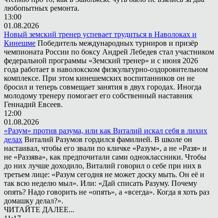
любопытных ремонта.
13:00
01.08.2026
Новый земский тренер успевает трудиться в Наволоках и
Кинешме
Победитель международных турниров и призёр
чемпионата России по боксу Андрей Лебедев стал участником
федеральной программы «Земский тренер» и с июня 2026
года работает в наволокском физкультурно-оздоровительном
комплексе. При этом кинешемских воспитанников он не
бросил и теперь совмещает занятия в двух городах. Иногда
молодому тренеру помогает его собственный наставник
Геннадий Евсеев.
12:00
01.08.2026
«Разум» против разума, или как Виталий искал себя в лихих
делах
Виталий Разумов гордился фамилией. В школе он
настаивал, чтобы его звали по кличке «Разум», а не «Разя» и
не «Раззява», как предпочитали сами одноклассники. Чтобы
до них лучше доходило, Виталий говорил о себе при них в
третьем лице: «Разум сегодня не может доску мыть. Он её и
так всю неделю мыл». Или: «Дай списать Разуму. Почему
опять? Надо говорить не «опять», а «всегда». Когда я хоть раз
домашку делал?».
ЧИТАЙТЕ ДАЛЕЕ...