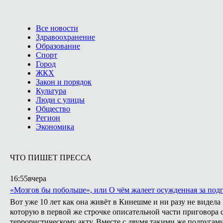
Все новости
Здравоохранение
Образование
Спорт
Город
ЖКХ
Закон и порядок
Культура
Люди с улицы
Общество
Регион
Экономика
ЧТО ПИШЕТ ПРЕССА
16:55
вчера
«Мозгов бы побольше», или О чём жалеет осужденная за подг
Вот уже 10 лет как она живёт в Кинешме и ни разу не видел
которую в первой же строчке описательной части приговора с
террористическому акту. Вместе с двумя такими же подругами