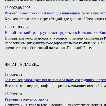
13:00
02.08.2026
Ремонт по-заволжски: кабинет для чиновника против кварти
Кто желает сыграть в игру «Угадай, где дороже»? Желающих 
13:00
01.08.2026
Новый земский тренер успевает трудиться в Наволоках и Ки
Победитель международных турниров и призёр чемпионата Ро
наволокском физкультурно-оздоровительном комплексе. При э
помогает его собственный наставник Геннадий Евсеев.
ЧИТАЙТЕ ДАЛЕЕ...
18:00
вчера
За пять лет работодателям региона за найм сотрудников пере
Всего за этот период соцфонд перевёл компаниям почти 6,2 
16:00
вчера
Разменял вторую сотню лет
7 августа 2026 года ветеран Великой Отечественной войны, 