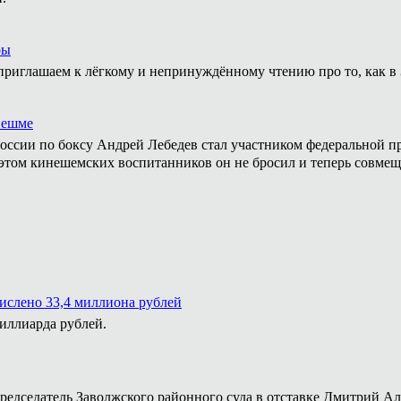
ры
приглашаем к лёгкому и непринуждённому чтению про то, как в 
нешме
ссии по боксу Андрей Лебедев стал участником федеральной пр
том кинешемских воспитанников он не бросил и теперь совмеща
числено 33,4 миллиона рублей
миллиарда рублей.
председатель Заволжского районного суда в отставке Дмитрий А