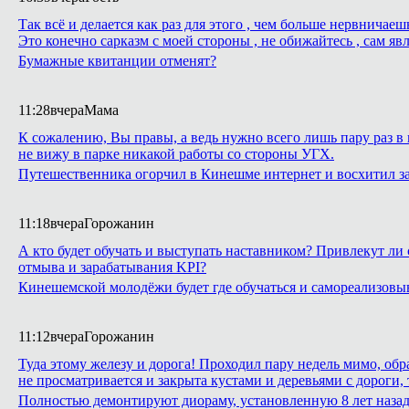
Так всё и делается как раз для этого , чем больше нервнича
Это конечно сарказм с моей стороны , не обижайтесь , сам яв
Бумажные квитанции отменят?
11:28
вчера
Мама
К сожалению, Вы правы, а ведь нужно всего лишь пару раз в 
не вижу в парке никакой работы со стороны УГХ.
Путешественника огорчил в Кинешме интернет и восхитил з
11:18
вчера
Горожанин
А кто будет обучать и выступать наставником? Привлекут ли 
отмыва и зарабатывания KPI?
Кинешемской молодёжи будет где обучаться и самореализовы
11:12
вчера
Горожанин
Туда этому железу и дорога! Проходил пару недель мимо, обр
не просматривается и закрыта кустами и деревьями с дороги,
Полностью демонтируют диораму, установленную 8 лет назад 