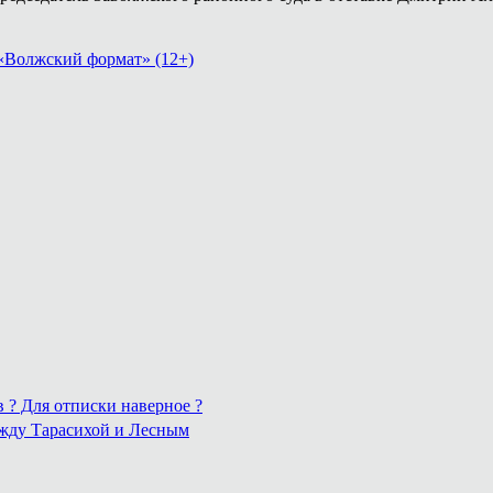
«Волжский формат» (12+)
в ? Для отписки наверное ?
ежду Тарасихой и Лесным