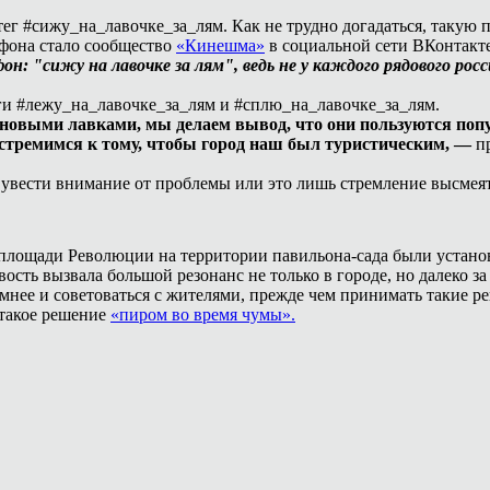
г #сижу_на_лавочке_за_лям. Как не трудно догадаться, такую 
фона стало сообщество
«Кинешма»
в социальной сети ВКонтакт
: "сижу на лавочке за лям", ведь не у каждого рядового ро
ги #лежу_на_лавочке_за_лям и #сплю_на_лавочке_за_лям.
новыми лавками, мы делаем вывод, что они пользуются поп
ы стремимся к тому, чтобы город наш был туристическим, —
п
увести внимание от проблемы или это лишь стремление высмея
площади Революции на территории павильона-сада были установ
вость вызвала большой резонанс не только в городе, но далеко 
мнее и советоваться с жителями, прежде чем принимать такие 
 такое решение
«пиром во время чумы».