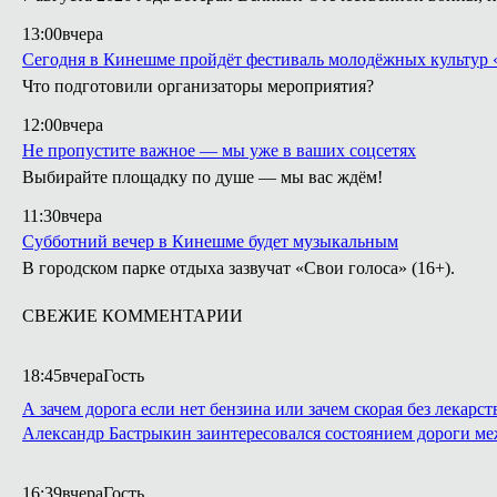
13:00
вчера
Сегодня в Кинешме пройдёт фестиваль молодёжных культур 
Что подготовили организаторы мероприятия?
12:00
вчера
Не пропустите важное — мы уже в ваших соцсетях
Выбирайте площадку по душе — мы вас ждём!
11:30
вчера
Субботний вечер в Кинешме будет музыкальным
В городском парке отдыха зазвучат «Свои голоса» (16+).
СВЕЖИЕ КОММЕНТАРИИ
18:45
вчера
Гость
А зачем дорога если нет бензина или зачем скорая без лекарст
Александр Бастрыкин заинтересовался состоянием дороги м
16:39
вчера
Гость