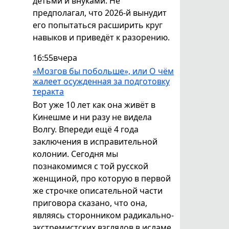
детьми и внуками. Не
предполагал, что 2026-й вынудит
его попытаться расширить круг
навыков и приведёт к разорению.
16:55
вчера
«Мозгов бы побольше», или О чём
жалеет осужденная за подготовку
теракта
Вот уже 10 лет как она живёт в
Кинешме и ни разу не видела
Волгу. Впереди ещё 4 года
заключения в исправительной
колонии. Сегодня мы
познакомимся с той русской
женщиной, про которую в первой
же строчке описательной части
приговора сказано, что она,
являясь сторонником радикально-
экстремистских взглядов в исламе,