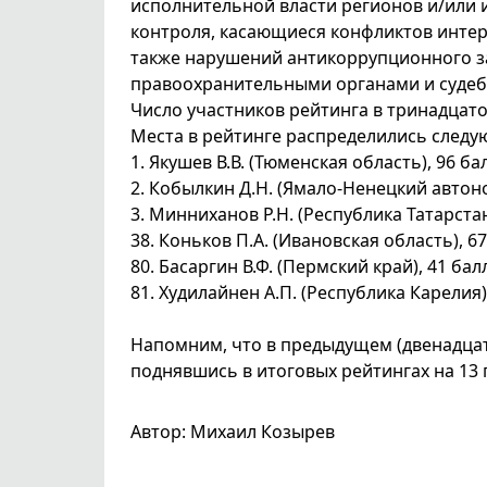
исполнительной власти регионов и/или
контроля, касающиеся конфликтов инте
также нарушений антикоррупционного з
правоохранительными органами и судеб
Число участников рейтинга в тринадцато
Места в рейтинге распределились след
1. Якушев В.В. (Тюменская область), 96 ба
2. Кобылкин Д.Н. (Ямало-Ненецкий автоно
3. Минниханов Р.Н. (Республика Татарстан
38. Коньков П.А. (Ивановская область), 6
80. Басаргин В.Ф. (Пермский край), 41 бал
81. Худилайнен А.П. (Республика Карелия)
Напомним, что в предыдущем (двенадца
поднявшись в итоговых рейтингах на 13 п
Автор: Михаил Козырев