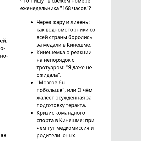
Что пишут в свежем номере
еженедельника "168 часов"?
Через жару и ливень:
как водномоторники со
всей страны боролись
ей.
за медали в Кинешме.
о-
Кинешемка о реакции
но-
на непорядок с
тротуаром: "Я даже не
ожидала".
"Мозгов бы
побольше", или О чём
жалеет осуждённая за
подготовку теракта.
Кризис командного
спорта в Кинешме: при
чём тут медкомиссия и
лав
родители юных