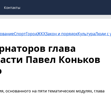
Контакты
ование
Спорт
Город
ЖКХ
Закон и порядок
Культура
Люди с 
рнаторов глава
асти Павел Коньков
о
я, основанного на пяти тематических модулях, глава