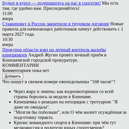
Будьте в курсе — подпишитесь на нас в соцсетях!
Мы есть
там, где удобно вам. Присоединяйтесь!
11:00
вчера
Стажировку в России закрепили в трудовом договоре
Новые
правила для начинающих работников начнут действовать с 1
марта 2027 года.
10:30
вчера
Прокурор области взял на личный контроль жалобы
кинешемцев
Андрей Жугин провёл личный приём в
Кинешемской городской прокуратуре.
КОММЕНТАРИИ
Комментариев пока нет
Добавить
Что пишут в свежем номере еженедельника "168 часов"?
Через жару и ливень: как водномоторники со всей
страны боролись за медали в Кинешме.
Кинешемка о реакции на непорядок с тротуаром: "Я
даже не ожидала".
"Мозгов бы побольше", или О чём жалеет осуждённая за
подготовку теракта.
Кризис командного спорта в Кинешме: при чём тут
медкомиссия и родители юных спортсменов?