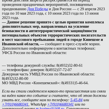
Время действия запрета распространяется на период
проведения праздничных мероприятий, посвященных
празднованию
Дня Победы
и Дня России — с 29 апреля 2023
года по 10 мая 2023 года, с 10 июня 2023 года по 13 июня
2023 года.
— Данное решение принято с целью принятия комплекса
дополнительных мер, направленных на усиление
безопасности и антитеррористической защищённости
потенциальных объектов террористических посягательств
и мест массового пребывания людей в городе Кинешме и
Ивановской области, —
сообщают в пресс-службе мэрии.
Дополнительно информируем о контактных телефонах:
УФСБ России по Ивановской области:
— телефоны дежурной службы: 8(4932)32-80-61
— телефон/факс доверия: 8(4932)37-72-07
Дежурная часть УМВД России по Ивановской области:
8(4932)32-80-00
МО МВД России «Кинешемский»: 8(49331)5-46-64.
Если вы стали свидетелем какого-то происшествия или сняли
на видео какое-то событие и считаете, что об этом должны
узнать все, сообщите нам по телефону:
5-45-84
или
+7(910)6680341
, WhatsApp
+7(910)6680341
или по
электронной почте
m.kozirev@168.ru
. Гарантируем