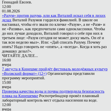
Геннадий Евсеев.
12:00
01.08.2026
«Разум» против разума, или как Виталий искал себя в лихих
делах
Виталий Разумов гордился фамилией. В школе он
настаивал, чтобы его звали по кличке «Разум», а не «Разя» и
не «Раззява», как предпочитали сами одноклассники. Чтобы
до них лучше доходило, Виталий говорил о себе при них в
третьем лице: «Разум сегодня не может доску мыть. Он её и
так всю неделю мыл». Или: «Дай списать Разуму. Почему
опять? Надо говорить не «опять», а «всегда». Когда я хоть раз
домашку делал?».
ЧИТАЙТЕ ДАЛЕЕ...
16:00
вчера
7 августа в Кинешме пройдёт фестиваль молодёжных культур
«Волжский формат» (12+)
Организаторы представили
программу мероприятий.
15:00
вчера
Проверка качества воды и почвы подтвердила безопасность
пляжа на Кинешемке
Роспотребнадзор провёл плановый
лабораторный контроль мест отдыха населения на воде.
12:00
вчера