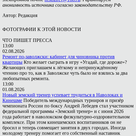
анонимность источника согласно законодательству РФ.
Автор: Редакция
ФОТОГРАФИИ К ЭТОЙ НОВОСТИ
ЧТО ПИШЕТ ПРЕССА
13:00
02.08.2026
Ремонт по-заволжски: кабинет для чиновника против
квартиры
Кто желает сыграть в игру «Угадай, где дороже»?
Желающих приглашаем к лёгкому и непринуждённому
чтению про то, как в Заволжске чуть было не взялись за два
любопытных ремонта.
13:00
01.08.2026
Новый земский тренер успевает трудиться в Наволоках и
Кинешме
Победитель международных турниров и призёр
чемпионата России по боксу Андрей Лебедев стал участником
федеральной программы «Земский тренер» и с июня 2026
года работает в наволокском физкультурно-оздоровительном
комплексе. При этом кинешемских воспитанников он не
бросил и теперь совмещает занятия в двух городах. Иногда
молодому тренеру помогает его собственный наставник