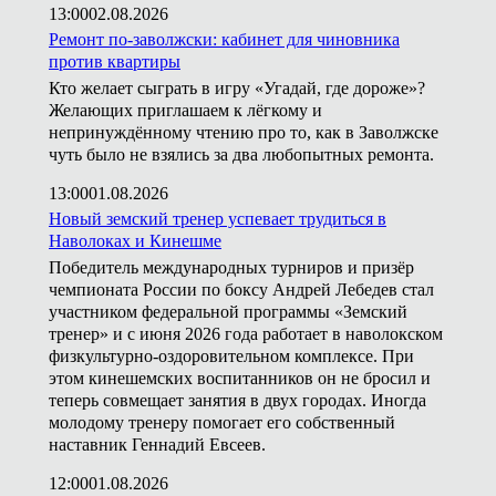
13:00
02.08.2026
Ремонт по-заволжски: кабинет для чиновника
против квартиры
Кто желает сыграть в игру «Угадай, где дороже»?
Желающих приглашаем к лёгкому и
непринуждённому чтению про то, как в Заволжске
чуть было не взялись за два любопытных ремонта.
13:00
01.08.2026
Новый земский тренер успевает трудиться в
Наволоках и Кинешме
Победитель международных турниров и призёр
чемпионата России по боксу Андрей Лебедев стал
участником федеральной программы «Земский
тренер» и с июня 2026 года работает в наволокском
физкультурно-оздоровительном комплексе. При
этом кинешемских воспитанников он не бросил и
теперь совмещает занятия в двух городах. Иногда
молодому тренеру помогает его собственный
наставник Геннадий Евсеев.
12:00
01.08.2026