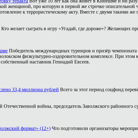
товку теракта
Вот уже 10 лет как она живёт в Кинешме и ни разу
ой женщиной, про которую в первой же строчке описательной ча
отовление к террористическому акту. Вместе с двумя такими же 
Кто желает сыграть в игру «Угадай, где дороже»? Желающих пр
ешме
Победитель международных турниров и призёр чемпионата 
аволокском физкультурно-оздоровительном комплексе. При этом
о собственный наставник Геннадий Евсеев.
ислено 33,4 миллиона рублей
Всего за этот период соцфонд перев
кой Отечественной войны, председатель Заволжского районного с
Волжский формат» (12+)
Что подготовили организаторы меропри