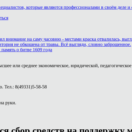
пециалистов, которые являются профессионалами в своём деле и 
ться
тил внимание на саму часовню - местами краска отвалилась, выг
итория не обкошена от травы. Всё выгляди, словно заброшенное.
память о битве 1609 года
ысшее или среднее экономическое, юридической, педагогическое 
 Тел.: 8(49331)5-58-58
на руки.
я сбор средств на поддержку