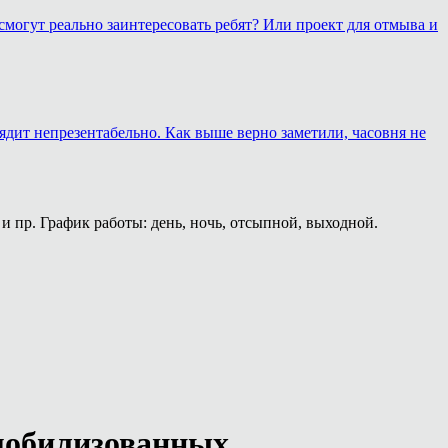
смогут реально заинтересовать ребят? Или проект для отмыва и
лядит непрезентабельно. Как выше верно заметили, часовня не
и пр. График работы: день, ночь, отсыпной, выходной.
 мобилизованных