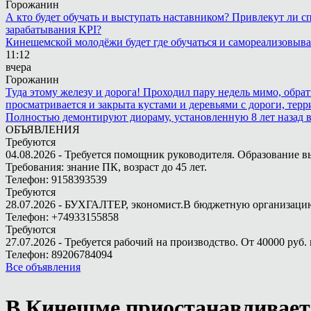
Горожанин
А кто будет обучать и выступать наставником? Привлекут ли с
зарабатывания KPI?
Кинешемской молодёжи будет где обучаться и самореализовыва
11:12
вчера
Горожанин
Туда этому железу и дорога! Проходил пару недель мимо, обра
просматривается и закрыта кустами и деревьями с дороги, терр
Полностью демонтируют диораму, установленную 8 лет назад в 
ОБЪЯВЛЕНИЯ
Требуются
04.08.2026 - Требуется помощник руководителя. Образование в
Требования: знание ПК, возраст до 45 лет.
Телефон: 9158393539
Требуются
28.07.2026 - БУХГАЛТЕР, экономист.В бюджетную организацию.
Телефон: +74933155858
Требуются
27.07.2026 - Требуется рабочий на производство. От 40000 руб. 
Телефон: 89206784094
Все объявления
В Кинешме приостанавливаетс