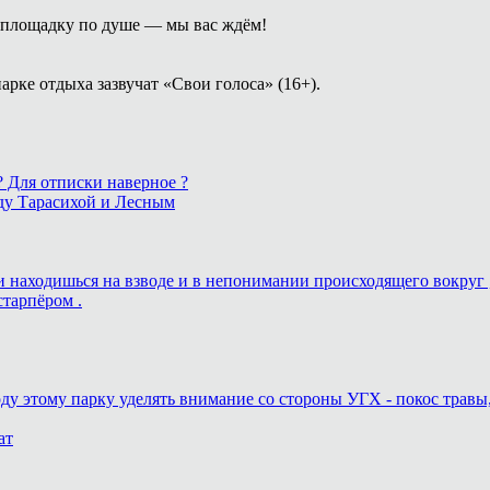
площадку по душе — мы вас ждём!
арке отдыха зазвучат «Свои голоса» (16+).
 ? Для отписки наверное ?
ду Тарасихой и Лесным
ь и находишься на взводе и в непонимании происходящего вокруг 
старпёром .
оду этому парку уделять внимание со стороны УГХ - покос травы
ат