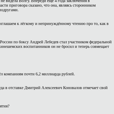
 не видела Волгу. Впереди ещё 4 года заключения в
сти приговора сказано, что она, являясь сторонником
подругами.
иглашаем к лёгкому и непринуждённому чтению про то, как в
России по боксу Андрей Лебедев стал участником федеральной
 кинешемских воспитанников он не бросил и теперь совмещает
ёл компаниям почти 6,2 миллиарда рублей.
уда в отставке Дмитрий Алексеевич Коновалов отмечает свой
ятия?