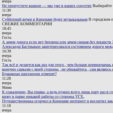
вчера
Не пропустите важное — мы уже в ваших соцсетях
Выбирайте 
11:30
вчера
Субботний вечер в Кинешме будет музыкальным
В городском п
СВЕЖИЕ КОММЕНТАРИИ
18:45
вчера
Гость
А зачем дорога если нет бензина или зачем скорая без лекарств
Александр Бастрыкин заинтересовался состоянием дороги меж
16:39
вчера
Гость
Так всё и делается как раз для этого , чем больше нервничаеш
конечно сарказм с моей стороны , не обижайтесь , сам являюсь 
Бумажные квитанции отменят?
11:28
вчера
Мама
К сожалению, Вы правы, а ведь нужно всего лишь пару раз в г
вижу в парке никакой работы со стороны УГХ.
Путешественника огорчил в Кинешме интернет и восхитил зак
11:18
вчера