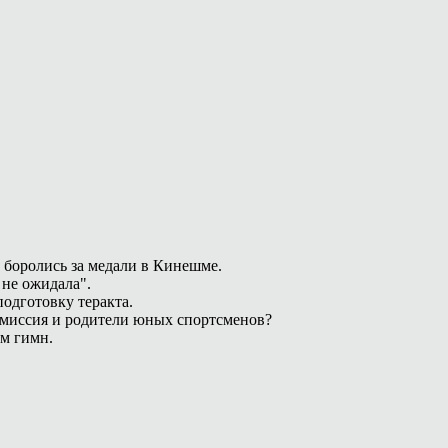
 боролись за медали в Кинешме.
 не ожидала".
одготовку теракта.
омиссия и родители юных спортсменов?
ам гимн.