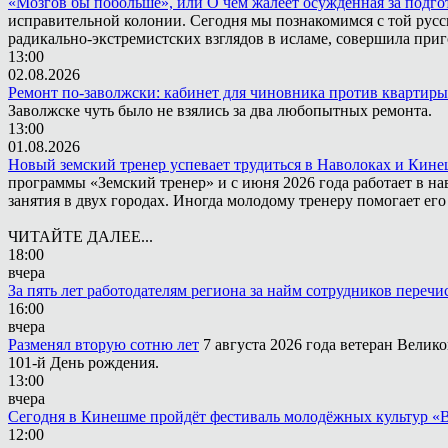
«Мозгов бы побольше», или О чём жалеет осужденная за подго
исправительной колонии. Сегодня мы познакомимся с той русск
радикально-экстремистских взглядов в исламе, совершила приг
13:00
02.08.2026
Ремонт по-заволжски: кабинет для чиновника против квартиры
Заволжске чуть было не взялись за два любопытных ремонта.
13:00
01.08.2026
Новый земский тренер успевает трудиться в Наволоках и Кин
программы «Земский тренер» и с июня 2026 года работает в н
занятия в двух городах. Иногда молодому тренеру помогает ег
ЧИТАЙТЕ ДАЛЕЕ...
18:00
вчера
За пять лет работодателям региона за найм сотрудников переч
16:00
вчера
Разменял вторую сотню лет
7 августа 2026 года ветеран Вели
101-й День рождения.
13:00
вчера
Сегодня в Кинешме пройдёт фестиваль молодёжных культур «
12:00