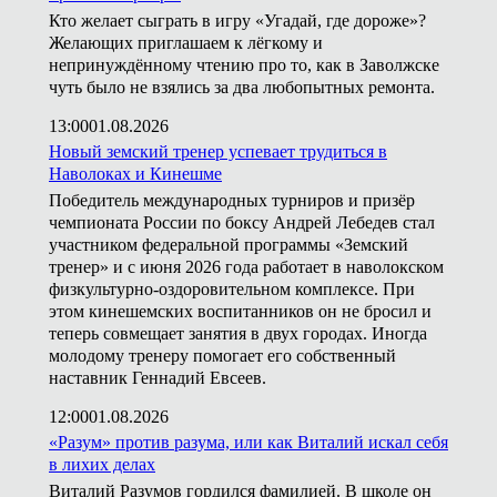
Кто желает сыграть в игру «Угадай, где дороже»?
Желающих приглашаем к лёгкому и
непринуждённому чтению про то, как в Заволжске
чуть было не взялись за два любопытных ремонта.
13:00
01.08.2026
Новый земский тренер успевает трудиться в
Наволоках и Кинешме
Победитель международных турниров и призёр
чемпионата России по боксу Андрей Лебедев стал
участником федеральной программы «Земский
тренер» и с июня 2026 года работает в наволокском
физкультурно-оздоровительном комплексе. При
этом кинешемских воспитанников он не бросил и
теперь совмещает занятия в двух городах. Иногда
молодому тренеру помогает его собственный
наставник Геннадий Евсеев.
12:00
01.08.2026
«Разум» против разума, или как Виталий искал себя
в лихих делах
Виталий Разумов гордился фамилией. В школе он