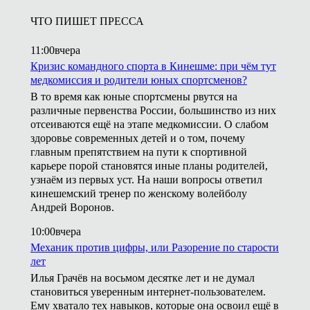
ЧТО ПИШЕТ ПРЕССА
11:00
вчера
Кризис командного спорта в Кинешме: при чём тут
медкомиссия и родители юных спортсменов?
В то время как юные спортсмены рвутся на
различные первенства России, большинство из них
отсеиваются ещё на этапе медкомиссии. О слабом
здоровье современных детей и о том, почему
главным препятствием на пути к спортивной
карьере порой становятся иные планы родителей,
узнаём из первых уст. На наши вопросы ответил
кинешемский тренер по женскому волейболу
Андрей Воронов.
10:00
вчера
Механик против цифры, или Разорение по старости
лет
Илья Грачёв на восьмом десятке лет и не думал
становиться уверенным интернет-пользователем.
Ему хватало тех навыков, которые она освоил ещё в