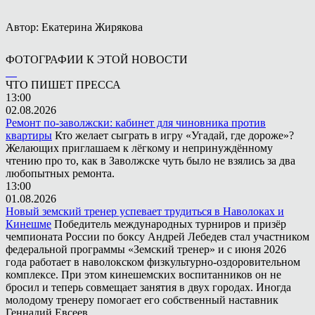
Автор: Екатерина Жирякова
ФОТОГРАФИИ К ЭТОЙ НОВОСТИ
ЧТО ПИШЕТ ПРЕССА
13:00
02.08.2026
Ремонт по-заволжски: кабинет для чиновника против
квартиры
Кто желает сыграть в игру «Угадай, где дороже»?
Желающих приглашаем к лёгкому и непринуждённому
чтению про то, как в Заволжске чуть было не взялись за два
любопытных ремонта.
13:00
01.08.2026
Новый земский тренер успевает трудиться в Наволоках и
Кинешме
Победитель международных турниров и призёр
чемпионата России по боксу Андрей Лебедев стал участником
федеральной программы «Земский тренер» и с июня 2026
года работает в наволокском физкультурно-оздоровительном
комплексе. При этом кинешемских воспитанников он не
бросил и теперь совмещает занятия в двух городах. Иногда
молодому тренеру помогает его собственный наставник
Геннадий Евсеев.