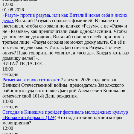
12:00
01.08.2026
«Разум» против разума, или как Виталий искал себя в лихих
делах
Виталий Разумов гордился фамилией. В школе он
настаивал, чтобы его звали по кличке «Разум», а не «Разя» и
не «Раззява», как предпочитали сами одноклассники. Чтобы
до них лучше доходило, Виталий говорил о себе при них в
третьем лице: «Разум сегодня не может доску мыть. Он её и
так всю неделю мыл». Или: «Дай списать Разуму. Почему
опять? Надо говорить не «опять», а «всегда». Когда я хоть раз
домашку делал?».
ЧИТАЙТЕ ДАЛЕЕ...
16:00
сегодня
Разменял вторую сотню лет
7 августа 2026 года ветеран
Великой Отечественной войны, председатель Заволжского
районного суда в отставке Дмитрий Алексеевич Коновалов
отмечает свой 101-й День рождения.
13:00
сегодня
Сегодня в Кинешме пройдёт фестиваль молодёжных культур
«Волжский формат» (12+)
Что подготовили организаторы
мероприятия?
12:00
сегодня