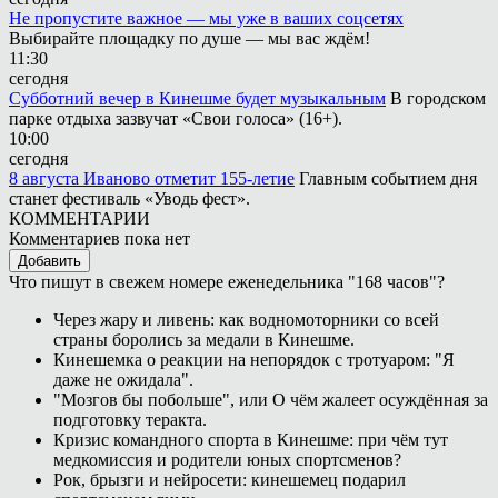
Не пропустите важное — мы уже в ваших соцсетях
Выбирайте площадку по душе — мы вас ждём!
11:30
сегодня
Субботний вечер в Кинешме будет музыкальным
В городском
парке отдыха зазвучат «Свои голоса» (16+).
10:00
сегодня
8 августа Иваново отметит 155-летие
Главным событием дня
станет фестиваль «Уводь фест».
КОММЕНТАРИИ
Комментариев пока нет
Добавить
Что пишут в свежем номере еженедельника "168 часов"?
Через жару и ливень: как водномоторники со всей
страны боролись за медали в Кинешме.
Кинешемка о реакции на непорядок с тротуаром: "Я
даже не ожидала".
"Мозгов бы побольше", или О чём жалеет осуждённая за
подготовку теракта.
Кризис командного спорта в Кинешме: при чём тут
медкомиссия и родители юных спортсменов?
Рок, брызги и нейросети: кинешемец подарил