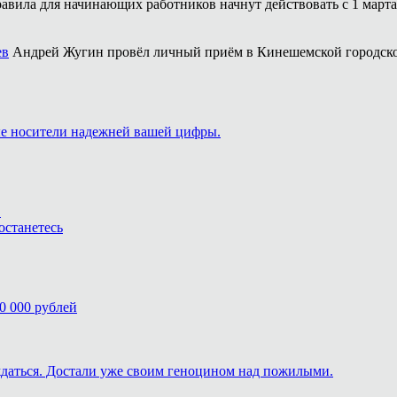
авила для начинающих работников начнут действовать с 1 марта 
ев
Андрей Жугин провёл личный приём в Кинешемской городско
ые носители надежней вашей цифры.
.
останетесь
0 000 рублей
ждаться. Достали уже своим геноцином над пожилыми.