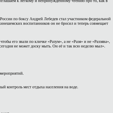
иглашаем к лёгкому и непринуждённому чтению про то, как в
России по боксу Андрей Лебедев стал участником федеральной
 кинешемских воспитанников он не бросил и теперь совмещает
тобы его звали по кличке «Разум», а не «Разя» и не «Раззява»,
сегодня не может доску мыть. Он её и так всю неделю мыл».
 мероприятий.
ый контроль мест отдыха населения на воде.