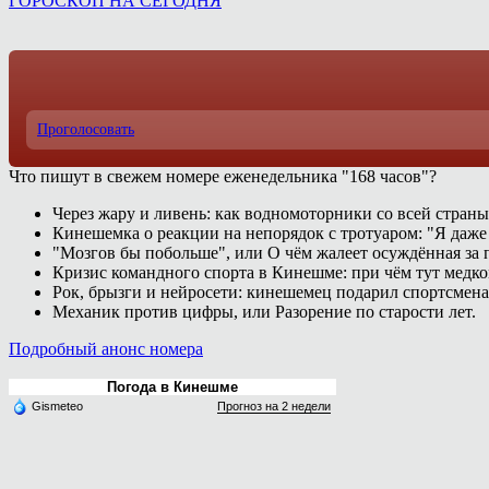
ГОРОСКОП НА СЕГОДНЯ
Проголосовать
Что пишут в свежем номере еженедельника "168 часов"?
Через жару и ливень: как водномоторники со всей страны
Кинешемка о реакции на непорядок с тротуаром: "Я даже
"Мозгов бы побольше", или О чём жалеет осуждённая за п
Кризис командного спорта в Кинешме: при чём тут медк
Рок, брызги и нейросети: кинешемец подарил спортсмен
Механик против цифры, или Разорение по старости лет.
Подробный анонс номера
Погода в Кинешме
Gismeteo
Прогноз на 2 недели