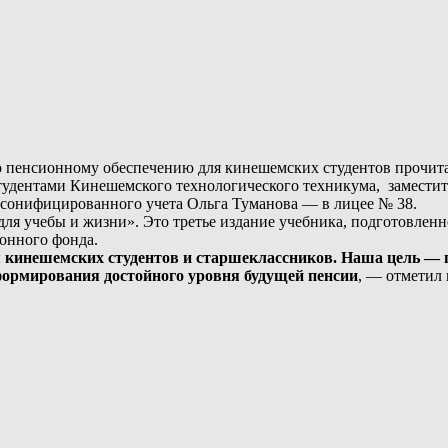
по пенсионному обеспечению для кинешемских студентов прочит
тудентами Кинешемского технологического техникума, заместит
ерсонифицированного учета Ольга Туманова — в лицее № 38.
для учебы и жизни». Это третье издание учебника, подготовле
ионного фонда.
ля кинешемских студентов и старшеклассников. Наша цель —
ормирования достойного уровня будущей пенсии
, — отметил