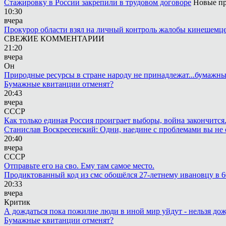
Стажировку в России закрепили в трудовом договоре
Новые пр
10:30
вчера
Прокурор области взял на личный контроль жалобы кинешемц
СВЕЖИЕ КОММЕНТАРИИ
21:20
вчера
Он
Природные ресурсы в стране народу не принадлежат...бумажн
Бумажные квитанции отменят?
20:43
вчера
СССР
Как только единая Россия проиграет выборы, война закончится
Станислав Воскресенский: Одни, наедине с проблемами вы не 
20:40
вчера
СССР
Отправьте его на сво. Ему там самое место.
Продиктованный код из смс обошёлся 27-летнему ивановцу в 6
20:33
вчера
Критик
А дождаться пока пожилие люди в иной мир уйдут - нельзя до
Бумажные квитанции отменят?