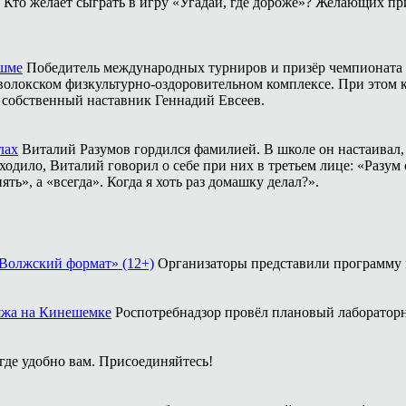
Кто желает сыграть в игру «Угадай, где дороже»? Желающих пр
ешме
Победитель международных турниров и призёр чемпионата 
аволокском физкультурно-оздоровительном комплексе. При этом
о собственный наставник Геннадий Евсеев.
лах
Виталий Разумов гордился фамилией. В школе он настаивал, ч
одило, Виталий говорил о себе при них в третьем лице: «Разум 
ть», а «всегда». Когда я хоть раз домашку делал?».
«Волжский формат» (12+)
Организаторы представили программу
ляжа на Кинешемке
Роспотребнадзор провёл плановый лабораторн
 где удобно вам. Присоединяйтесь!