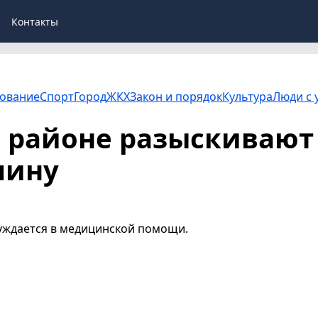
Контакты
ование
Спорт
Город
ЖКХ
Закон и порядок
Культура
Люди с 
 районе разыскивают
чину
нуждается в медицинской помощи.