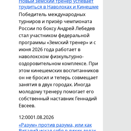
Новый земский тренер успевает
трудиться в Наволоках и Кинешме
Победитель международных
турниров и призёр чемпионата
России по боксу Андрей Лебедев
стал участником федеральной
программы «Земский тренер» и с
июня 2026 года работает в
наволокском физкультурно-
оздоровительном комплексе. При
этом кинешемских воспитанников
он не бросил и теперь совмещает
занятия в двух городах. Иногда
молодому тренеру помогает его
собственный наставник Геннадий
Евсеев.
12:00
01.08.2026
«Разум» против разума, или как
Виталий искал себя в лихих делах