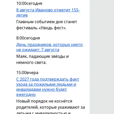
10:00
сегодня
8 августа Иваново отметит 155-
летие
Главным событием дня станет
фестиваль «Уводь фест».
8:00
сегодня
День праздников, которых никто
не ожидает: 7 августа
Маяк, падающие звёзды и
немного света.
15:00
вчера
С 2027 года подтверждать факт
ухода за пожилыми людьми и
инвалидами нужно будет
ежегодно
Новый порядок не коснётся
родителей, которые ухаживают за
детьми с инвалидностью и