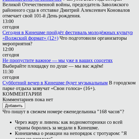
Великой Отечественной войны, председатель Заволжского
районного суда в отставке Дмитрий Алексеевич Коновалов
отмечает свой 101-й День рождения.
13:00
сегодня
Сегодня в Кинешме пройдёт фестиваль молодёжных культур
«Волжский формат» (12+)
Что подготовили организаторы
мероприятия?
12:00
сегодня
Не пропустите важное — мы уже в ваших соцсетях
Выбирайте площадку по душе — мы вас ждём!
11:30
сегодня
Субботний вечер в Кинешме будет музыкальным
В городском
парке отдыха зазвучат «Свои голоса» (16+).
КОММЕНТАРИИ
Комментариев пока нет
Добавить
Что пишут в свежем номере еженедельника "168 часов"?
Через жару и ливень: как водномоторники со всей
страны боролись за медали в Кинешме.
Кинешемка о реакции на непорядок с тротуаром: "Я
даже не ожидала".