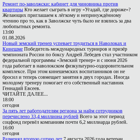
Ремонт по-заволжски: кабинет для чиновника против
квартиры
Кто желает сыграть в игру «Угадай, где дороже»?
Желающих приглашаем к лёгкому и непринуждённому
чтению про то, как в Заволжске чуть было не взялись за два
любопытных ремонта.
13:00
01.08.2026
Новый земский тренер успевает трудиться в Наволоках и
Кинешме
Победитель международных турниров и призёр
чемпионата России по боксу Андрей Лебедев стал участником
федеральной программы «Земский тренер» и с июня 2026
года работает в наволокском физкультурно-оздоровительном
комплексе. При этом кинешемских воспитанников он не
бросил и теперь совмещает занятия в двух городах. Иногда
молодому тренеру помогает его собственный наставник
Геннадий Евсеев.
ЧИТАЙТЕ ДАЛЕЕ...
18:00
сегодня
За пять лет работодателям региона за найм сотрудников
перечислено 33,4 миллиона рублей
Всего за этот период
соцфонд перевёл компаниям почти 6,2 миллиарда рублей.
16:00
сегодня
Разменял вторую сотню лет
7 августа 2026 года ветеран