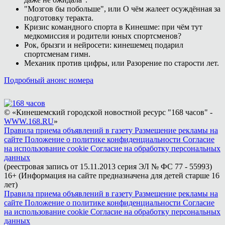
"Мозгов бы побольше", или О чём жалеет осуждённая за
подготовку теракта.
Кризис командного спорта в Кинешме: при чём тут
медкомиссия и родители юных спортсменов?
Рок, брызги и нейросети: кинешемец подарил
спортсменам гимн.
Механик против цифры, или Разорение по старости лет.
Подробный анонс номера
© «Кинешемский городской новостной ресурс "168 часов" -
WWW.168.RU
»
Правила приема объявлений в газету
Размещение рекламы на
сайте
Положение о политике конфиденциальности
Согласие
на использование cookie
Согласие на обработку персональных
данных
(реестровая запись от 15.11.2013 серия ЭЛ № ФС 77 - 55993)
16+ (Информация на сайте предназначена для детей старше 16
лет)
Правила приема объявлений в газету
Размещение рекламы на
сайте
Положение о политике конфиденциальности
Согласие
на использование cookie
Согласие на обработку персональных
данных