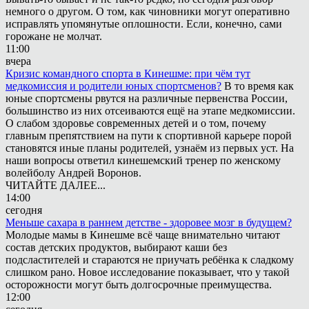
немного о другом. О том, как чиновники могут оперативно
исправлять упомянутые оплошности. Если, конечно, сами
горожане не молчат.
11:00
вчера
Кризис командного спорта в Кинешме: при чём тут
медкомиссия и родители юных спортсменов?
В то время как
юные спортсмены рвутся на различные первенства России,
большинство из них отсеиваются ещё на этапе медкомиссии.
О слабом здоровье современных детей и о том, почему
главным препятствием на пути к спортивной карьере порой
становятся иные планы родителей, узнаём из первых уст. На
наши вопросы ответил кинешемский тренер по женскому
волейболу Андрей Воронов.
ЧИТАЙТЕ ДАЛЕЕ...
14:00
сегодня
Меньше сахара в раннем детстве - здоровее мозг в будущем?
Молодые мамы в Кинешме всё чаще внимательно читают
состав детских продуктов, выбирают каши без
подсластителей и стараются не приучать ребёнка к сладкому
слишком рано. Новое исследование показывает, что у такой
осторожности могут быть долгосрочные преимущества.
12:00