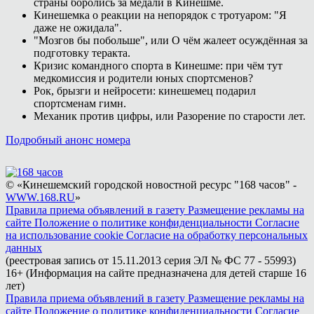
страны боролись за медали в Кинешме.
Кинешемка о реакции на непорядок с тротуаром: "Я
даже не ожидала".
"Мозгов бы побольше", или О чём жалеет осуждённая за
подготовку теракта.
Кризис командного спорта в Кинешме: при чём тут
медкомиссия и родители юных спортсменов?
Рок, брызги и нейросети: кинешемец подарил
спортсменам гимн.
Механик против цифры, или Разорение по старости лет.
Подробный анонс номера
© «Кинешемский городской новостной ресурс "168 часов" -
WWW.168.RU
»
Правила приема объявлений в газету
Размещение рекламы на
сайте
Положение о политике конфиденциальности
Согласие
на использование cookie
Согласие на обработку персональных
данных
(реестровая запись от 15.11.2013 серия ЭЛ № ФС 77 - 55993)
16+ (Информация на сайте предназначена для детей старше 16
лет)
Правила приема объявлений в газету
Размещение рекламы на
сайте
Положение о политике конфиденциальности
Согласие