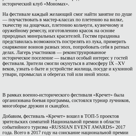
исторический клуб «Мономах».
На фестивале каждый желающий смог найти занятие по душе
— поучаствовать в мастер-классах по плетению на вилке,
ткачеству на дощечках, плетению кольчуги, кузнечному и
оружейному ремеслу, изготовлению красок на основе
природных минеральных красителей. Гостям праздника
представилась возможность пострелять из лука, примерить
снаряжение воинов разных эпох, попробовать себя в ратных
делах. Лагерь участников — реконструированное
историческое поселение — вызвал особый интерес у гостей
фестиваля. Зрители смогли окунуться в атмосферу IX –XV
веков, узнать о быте и устройстве жилища, посуде и кухонной
утвари, промыслах и оберегах той или иной эпохи.
В рамках военно-исторического фестиваля «Кречет» была
организована боевая программа, состоялся турнир лучников,
многоборье дружин и скандбол.
Добавим, фестиваль «Кречет» вошел в ТОП-5 проектов
зрительских симпатий Национальной премии в области
событийного туризма «RUSSIAN EVENT AWARDS» 2017
года. Всего в 2017 году на соискание национальной премии