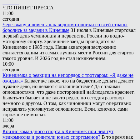
ЧТО ПИШЕТ ПРЕССА
11:00
сегодня
Через жару и ливень: как водномоторники со всей страны
боролись за медали в Кинешме
31 июля в Кинешме стартовал
первый день чемпионата и первенства России по водно-
моторному спорту. Зрелищные заезды проводятся на
Кинешемке с 1985 года. Наша акватория заслуженно
считается одним из самых лучших мест в России для стартов
такого уровня. И 2026 год не стал исключением.
10:00
сегодня
Кинешемка о реакции на непорядок с тротуаром: «Я даже не
ожидала»
Бывает же такое, что на бюджетные деньги делают
нужное дело, но делают с оплошностями? Да с такими
оплошностями, что даже посторонний наблюдатель краснеет.
Бывать-то бывает и не так-то редко, но сегодня разговор
немного о другом. О том, как чиновники могут оперативно
исправлять упомянутые оплошности. Если, конечно, сами
горожане не молчат.
11:00
вчера
Кризис командного спорта в Кинешме: при чём тут
медкомиссия и родители юных спортсменов?
В то время как