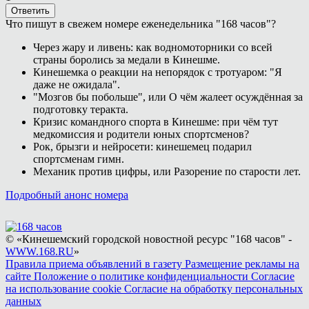
Ответить
Что пишут в свежем номере еженедельника "168 часов"?
Через жару и ливень: как водномоторники со всей
страны боролись за медали в Кинешме.
Кинешемка о реакции на непорядок с тротуаром: "Я
даже не ожидала".
"Мозгов бы побольше", или О чём жалеет осуждённая за
подготовку теракта.
Кризис командного спорта в Кинешме: при чём тут
медкомиссия и родители юных спортсменов?
Рок, брызги и нейросети: кинешемец подарил
спортсменам гимн.
Механик против цифры, или Разорение по старости лет.
Подробный анонс номера
© «Кинешемский городской новостной ресурс "168 часов" -
WWW.168.RU
»
Правила приема объявлений в газету
Размещение рекламы на
сайте
Положение о политике конфиденциальности
Согласие
на использование cookie
Согласие на обработку персональных
данных