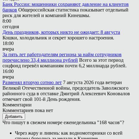
Банк России: мошенники сохраняют давление на клиентов
банков
Общероссийская статистика показывает отдельный
риск для жителей и компаний Кинешмы.
8:00
сегодня
День праздников, которых никто не ожидает: 8 августа
Кошки, холодильник и секрет хорошего настроения.
18:00
вчера
За пять лет работодателям региона за найм сотрудников
перечислено 33,4 миллиона рублей
Всего за этот период
соцфонд перевёл компаниям почти 6,2 миллиарда рублей.
16:00
вчера
Разменял вторую сотню лет
7 августа 2026 года ветеран
Великой Отечественной войны, председатель Заволжского
районного суда в отставке Дмитрий Алексеевич Коновалов
отмечает свой 101-й День рождения.
Комментарии
Комментариев пока нет
Добавить
Что пишут в свежем номере еженедельника "168 часов"?
Через жару и ливень: как водномоторники со всей
страны боролись за медали в Кинешме.