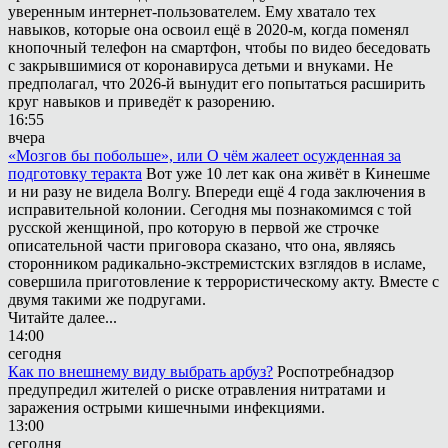
уверенным интернет-пользователем. Ему хватало тех
навыков, которые она освоил ещё в 2020-м, когда поменял
кнопочный телефон на смартфон, чтобы по видео беседовать
с закрывшимися от коронавируса детьми и внуками. Не
предполагал, что 2026-й вынудит его попытаться расширить
круг навыков и приведёт к разорению.
16:55
вчера
«Мозгов бы побольше», или О чём жалеет осужденная за
подготовку теракта
Вот уже 10 лет как она живёт в Кинешме
и ни разу не видела Волгу. Впереди ещё 4 года заключения в
исправительной колонии. Сегодня мы познакомимся с той
русской женщиной, про которую в первой же строчке
описательной части приговора сказано, что она, являясь
сторонником радикально-экстремистских взглядов в исламе,
совершила приготовление к террористическому акту. Вместе с
двумя такими же подругами.
Читайте далее...
14:00
сегодня
Как по внешнему виду выбрать арбуз?
Роспотребнадзор
предупредил жителей о риске отравления нитратами и
заражения острыми кишечными инфекциями.
13:00
сегодня