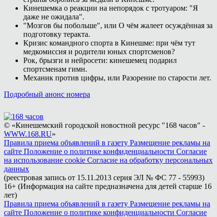
Кинешемка о реакции на непорядок с тротуаром: "Я
даже не ожидала".
"Мозгов бы побольше", или О чём жалеет осуждённая за
подготовку теракта.
Кризис командного спорта в Кинешме: при чём тут
медкомиссия и родители юных спортсменов?
Рок, брызги и нейросети: кинешемец подарил
спортсменам гимн.
Механик против цифры, или Разорение по старости лет.
Подробный анонс номера
© «Кинешемский городской новостной ресурс "168 часов" -
WWW.168.RU
»
Правила приема объявлений в газету
Размещение рекламы на
сайте
Положение о политике конфиденциальности
Согласие
на использование cookie
Согласие на обработку персональных
данных
(реестровая запись от 15.11.2013 серия ЭЛ № ФС 77 - 55993)
16+ (Информация на сайте предназначена для детей старше 16
лет)
Правила приема объявлений в газету
Размещение рекламы на
сайте
Положение о политике конфиденциальности
Согласие