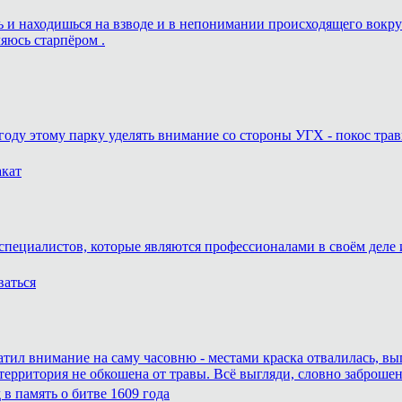
ешь и находишься на взводе и в непонимании происходящего вокру
ляюсь старпёром .
году этому парку уделять внимание со стороны УГХ - покос трав
акат
специалистов, которые являются профессионалами в своём деле и
ваться
атил внимание на саму часовню - местами краска отвалилась, вы
 территория не обкошена от травы. Всё выгляди, словно заброшен
в память о битве 1609 года