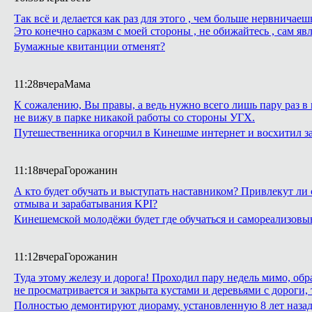
Так всё и делается как раз для этого , чем больше нервнича
Это конечно сарказм с моей стороны , не обижайтесь , сам яв
Бумажные квитанции отменят?
11:28
вчера
Мама
К сожалению, Вы правы, а ведь нужно всего лишь пару раз в 
не вижу в парке никакой работы со стороны УГХ.
Путешественника огорчил в Кинешме интернет и восхитил з
11:18
вчера
Горожанин
А кто будет обучать и выступать наставником? Привлекут ли 
отмыва и зарабатывания KPI?
Кинешемской молодёжи будет где обучаться и самореализовы
11:12
вчера
Горожанин
Туда этому железу и дорога! Проходил пару недель мимо, обр
не просматривается и закрыта кустами и деревьями с дороги,
Полностью демонтируют диораму, установленную 8 лет назад 