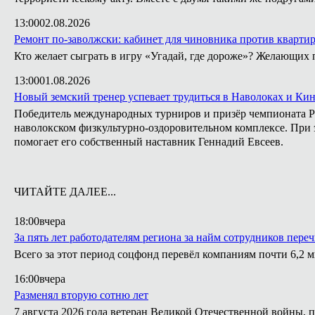
13:00
02.08.2026
Ремонт по-заволжски: кабинет для чиновника против кварти
Кто желает сыграть в игру «Угадай, где дороже»? Желающих 
13:00
01.08.2026
Новый земский тренер успевает трудиться в Наволоках и Ки
Победитель международных турниров и призёр чемпионата Ро
наволокском физкультурно-оздоровительном комплексе. При э
помогает его собственный наставник Геннадий Евсеев.
ЧИТАЙТЕ ДАЛЕЕ...
18:00
вчера
За пять лет работодателям региона за найм сотрудников пере
Всего за этот период соцфонд перевёл компаниям почти 6,2 
16:00
вчера
Разменял вторую сотню лет
7 августа 2026 года ветеран Великой Отечественной войны, 