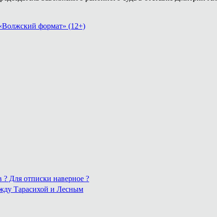
«Волжский формат» (12+)
в ? Для отписки наверное ?
ежду Тарасихой и Лесным