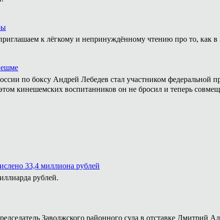
ры
приглашаем к лёгкому и непринуждённому чтению про то, как в 
нешме
ссии по боксу Андрей Лебедев стал участником федеральной пр
том кинешемских воспитанников он не бросил и теперь совмеща
числено 33,4 миллиона рублей
миллиарда рублей.
председатель Заволжского районного суда в отставке Дмитрий А