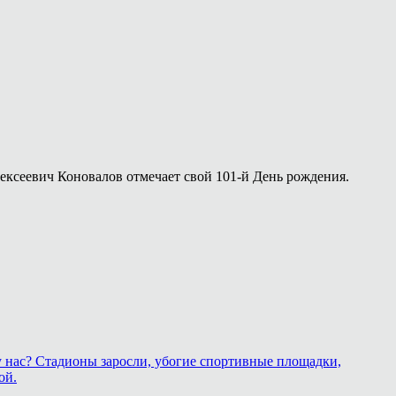
лексеевич Коновалов отмечает свой 101-й День рождения.
у нас? Стадионы заросли, убогие спортивные площадки,
ой.