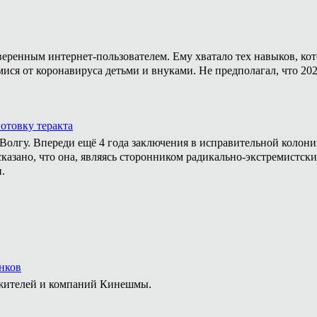
уверенным интернет-пользователем. Ему хватало тех навыков, ко
мися от коронавируса детьми и внуками. Не предполагал, что 20
отовку теракта
а Волгу. Впереди ещё 4 года заключения в исправительной колон
казано, что она, являясь сторонником радикально-экстремистски
.
нков
 жителей и компаний Кинешмы.