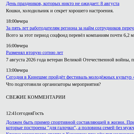
День праздников, которых никто не ожидает: 8 августа
Кошки, холодильник и секрет хорошего настроения.
18:00
вчера
За пять лет работодателям региона за найм сотрудников пере
Всего за этот период соцфонд перевёл компаниям почти 6,2 
16:00
вчера
Разменял вторую сотню лет
7 августа 2026 года ветеран Великой Отечественной войны, 
13:00
вчера
Сегодня в Кинешме пройдёт фестиваль молодёжных культур 
Что подготовили организаторы мероприятия?
СВЕЖИЕ КОММЕНТАРИИ
12:41
сегодня
Гость
Должен быть пример спортивной составляющей в жизни. Приме
которые построены "для галочки", а половина семей без мужч