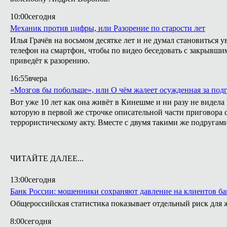
10:00
сегодня
Механик против цифры, или Разорение по старости лет
Илья Грачёв на восьмом десятке лет и не думал становиться 
телефон на смартфон, чтобы по видео беседовать с закрывши
приведёт к разорению.
16:55
вчера
«Мозгов бы побольше», или О чём жалеет осужденная за подг
Вот уже 10 лет как она живёт в Кинешме и ни разу не видел
которую в первой же строчке описательной части приговора с
террористическому акту. Вместе с двумя такими же подругами
ЧИТАЙТЕ ДАЛЕЕ...
13:00
сегодня
Банк России: мошенники сохраняют давление на клиентов ба
Общероссийская статистика показывает отдельный риск для
8:00
сегодня