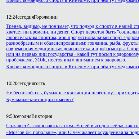
Кризис командного спорта в Кинешме: при чём тут медкомис
12:24
сегодня
Горожанин
Тренер, видимо, не понимает, что подход к спорту в нашей с
хватает ни времени, ни денег. Спорт перестал быть "социаль
любительским спортом, ибо профессиональный спорт здоровья
разнообразным и сбалансированным; говядина, рыба, фрукты,
современная медицинская диагностика и профосмотры. Спорт 
или на первых лиц государства - какой тут посыл к здоровому 
пробежками, ЗОЖ, постоянным вниманием к здоровью.
Кризис командного спорта в Кинешме: при чём тут медкомис
10:20
сегодня
гость
Не беспокойтесь, бумажные квитанции перестанут приходить 
Бумажные квитанции отменят?
9:58
сегодня
Виктория
Сожалеет?...сомневаюсь в этом. Это ей выгодно сейчас так го
«Мозгов бы побольше», или О чём жалеет осужденная за подг