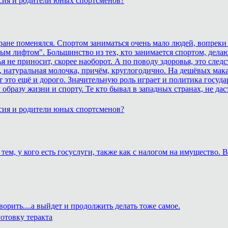
сия и родители юных спортсменов?
тране поменялся. Спортом заниматься очень мало людей, вопреки
ным лифтом". Большинство из тех, кто занимается спортом, дела
 не приносит, скорее наоборот. А по поводу здоровья, это сле
 натуральная молочка, причём, круглогодично. На дешёвых макар
это ещё и дорого. Значительную роль играет и политика госуда
образу жизни и спорту. Те кто бывал в западных странах, не дас
сия и родители юных спортсменов?
тем, у кого есть госуслуги, также как с налогом на имущество.
ворить....а выйдет и продолжить делать тоже самое.
отовку теракта