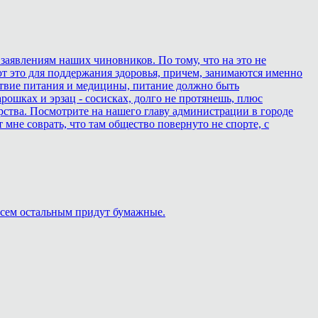
 заявлениям наших чиновников. По тому, что на это не
ют это для поддержания здоровья, причем, занимаются именно
дствие питания и медицины, питание должно быть
ошках и эрзац - сосисках, долго не протянешь, плюс
рства. Посмотрите на нашего главу администрации в городе
т мне соврать, что там общество повернуто не спорте, с
 Всем остальным придут бумажные.