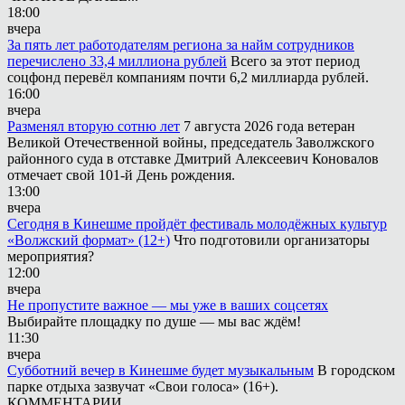
18:00
вчера
За пять лет работодателям региона за найм сотрудников
перечислено 33,4 миллиона рублей
Всего за этот период
соцфонд перевёл компаниям почти 6,2 миллиарда рублей.
16:00
вчера
Разменял вторую сотню лет
7 августа 2026 года ветеран
Великой Отечественной войны, председатель Заволжского
районного суда в отставке Дмитрий Алексеевич Коновалов
отмечает свой 101-й День рождения.
13:00
вчера
Сегодня в Кинешме пройдёт фестиваль молодёжных культур
«Волжский формат» (12+)
Что подготовили организаторы
мероприятия?
12:00
вчера
Не пропустите важное — мы уже в ваших соцсетях
Выбирайте площадку по душе — мы вас ждём!
11:30
вчера
Субботний вечер в Кинешме будет музыкальным
В городском
парке отдыха зазвучат «Свои голоса» (16+).
КОММЕНТАРИИ