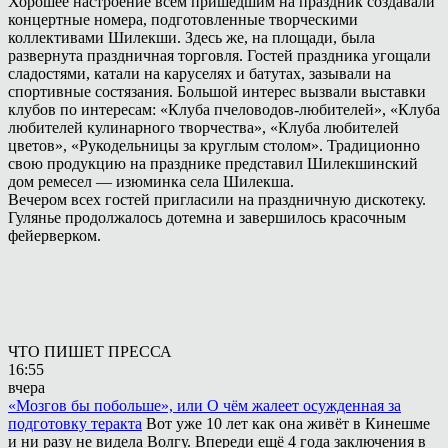
Хорошее настроение всем пришедшим на праздник создавали
концертные номера, подготовленные творческими
коллективами Шилекши. Здесь же, на площади, была
развернута праздничная торговля. Гостей праздника угощали
сладостями, катали на каруселях и батутах, зазывали на
спортивные состязания. Большой интерес вызвали выставки
клубов по интересам: «Клуба пчеловодов-любителей», «Клуба
любителей кулинарного творчества», «Клуба любителей
цветов», «Рукодельницы за круглым столом». Традиционно
свою продукцию на празднике представил Шилекшинский
дом ремесел — изюминка села Шилекша.
Вечером всех гостей пригласили на праздничную дискотеку.
Гулянье продолжалось дотемна и завершилось красочным
фейерверком.
ЧТО ПИШЕТ ПРЕССА
16:55
вчера
«Мозгов бы побольше», или О чём жалеет осужденная за
подготовку теракта
Вот уже 10 лет как она живёт в Кинешме
и ни разу не видела Волгу. Впереди ещё 4 года заключения в