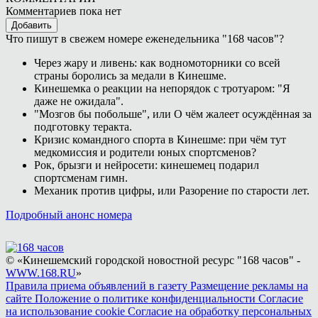
Комментариев пока нет
Добавить
Что пишут в свежем номере еженедельника "168 часов"?
Через жару и ливень: как водномоторники со всей
страны боролись за медали в Кинешме.
Кинешемка о реакции на непорядок с тротуаром: "Я
даже не ожидала".
"Мозгов бы побольше", или О чём жалеет осуждённая за
подготовку теракта.
Кризис командного спорта в Кинешме: при чём тут
медкомиссия и родители юных спортсменов?
Рок, брызги и нейросети: кинешемец подарил
спортсменам гимн.
Механик против цифры, или Разорение по старости лет.
Подробный анонс номера
© «Кинешемский городской новостной ресурс "168 часов" -
WWW.168.RU
»
Правила приема объявлений в газету
Размещение рекламы на
сайте
Положение о политике конфиденциальности
Согласие
на использование cookie
Согласие на обработку персональных