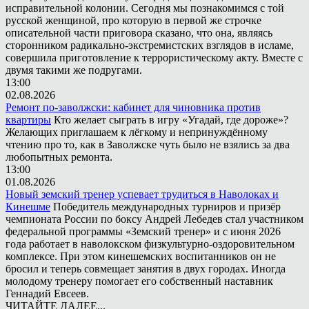
исправительной колонии. Сегодня мы познакомимся с той
русской женщиной, про которую в первой же строчке
описательной части приговора сказано, что она, являясь
сторонником радикально-экстремистских взглядов в исламе,
совершила приготовление к террористическому акту. Вместе с
двумя такими же подругами.
13:00
02.08.2026
Ремонт по-заволжски: кабинет для чиновника против
квартиры
Кто желает сыграть в игру «Угадай, где дороже»?
Желающих приглашаем к лёгкому и непринуждённому
чтению про то, как в Заволжске чуть было не взялись за два
любопытных ремонта.
13:00
01.08.2026
Новый земский тренер успевает трудиться в Наволоках и
Кинешме
Победитель международных турниров и призёр
чемпионата России по боксу Андрей Лебедев стал участником
федеральной программы «Земский тренер» и с июня 2026
года работает в наволокском физкультурно-оздоровительном
комплексе. При этом кинешемских воспитанников он не
бросил и теперь совмещает занятия в двух городах. Иногда
молодому тренеру помогает его собственный наставник
Геннадий Евсеев.
ЧИТАЙТЕ ДАЛЕЕ...