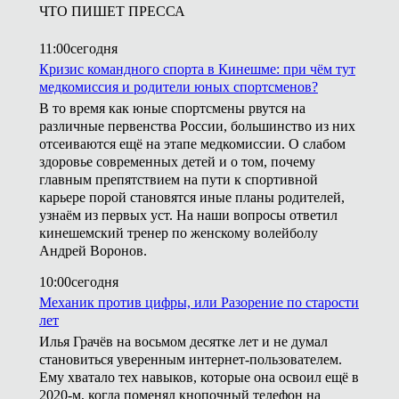
ЧТО ПИШЕТ ПРЕССА
11:00
сегодня
Кризис командного спорта в Кинешме: при чём тут
медкомиссия и родители юных спортсменов?
В то время как юные спортсмены рвутся на
различные первенства России, большинство из них
отсеиваются ещё на этапе медкомиссии. О слабом
здоровье современных детей и о том, почему
главным препятствием на пути к спортивной
карьере порой становятся иные планы родителей,
узнаём из первых уст. На наши вопросы ответил
кинешемский тренер по женскому волейболу
Андрей Воронов.
10:00
сегодня
Механик против цифры, или Разорение по старости
лет
Илья Грачёв на восьмом десятке лет и не думал
становиться уверенным интернет-пользователем.
Ему хватало тех навыков, которые она освоил ещё в
2020-м, когда поменял кнопочный телефон на