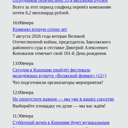
сотрудников перечислено 33,4 миллиона рублей
Всего за этот период соцфонд перевёл компаниям
почти 6,2 миллиарда рублей.
16:00
вчера
Разменял вторую сотню лет
7 августа 2026 года ветеран Великой
Отечественной войны, председатель Заволжского
районного суда в отставке Дмитрий Алексеевич
Коновалов отмечает свой 101-й День рождения.
13:00
вчера
Сегодня в Кинешме пройдёт фестиваль
молодёжных культур «Волжский формат» (12+)
Что подготовили организаторы мероприятия?
12:00
вчера
Не пропустите важное — мы уже в ваших соцсетях
Выбирайте площадку по душе — мы вас ждём!
11:30
вчера
Субботний вечер в Кинешме будет музыкальным