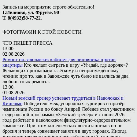
Запись на мероприятие строго обязательно!
Г.Иваново, ул. Фрунзе, 90
Т. 8(4932)58-77-22
.
ФОТОГРАФИИ К ЭТОЙ НОВОСТИ
ЧТО ПИШЕТ ПРЕССА
13:00
02.08.2026
Ремонт по-заволжски: кабинет для чиновника против
квартиры
Кто желает сыграть в игру «Угадай, где дороже»?
Желающих приглашаем к лёгкому и непринуждённому
чтению про то, как в Заволжске чуть было не взялись за два
любопытных ремонта.
13:00
01.08.2026
Новый земский тренер успевает трудиться в Наволоках и
Кинешме
Победитель международных турниров и призёр
чемпионата России по боксу Андрей Лебедев стал участником
федеральной программы «Земский тренер» и с июня 2026
года работает в наволокском физкультурно-оздоровительном
комплексе. При этом кинешемских воспитанников он не
бросил и теперь совмещает занятия в двух городах. Иногда
молодому тренеру помогает его собственный наставник