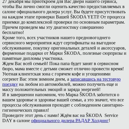
27 декабря мы приоткроем для Вас двери нашего сервиса,
чтобы Вы лично смогли оценить качество предоставляемых в
салоне официального дилера услуг. Вы будете присутствовать
на каждом этапе проверки Вашей ŠKODA YETI! От процесса
приемки до комплексной проверки по основным параметрам.
Причем проведем мы эту диагностику совершенно
бесплатно!
Кроме того, всех участников нашего предновогоднего
сервисного мероприятия ждут сертификаты на выгодное
обслуживание, покупку оригинальных деталей и аксессуаров,
фирменные подарки от Марки ŠKODA, полезные сюрпризы и
памятные дипломы участника.
Ждем Вас всей семьей! Пока папа будет занят в сервисном
бюро, мама вместе с детьми сможет отлично провести время!
Уютная клиентская зона с горячем кофе и угощениями
согреют Вас этим зимним днем, а
записавшись на тестовую
поездку
на любом из автомобилей, можно получить еще и
массу положительных эмоций и заряда энергией!
И в завершении напомним, что Марка ŠKODA заботится о
вашем здоровье и здоровье вашей семьи, а это значит, что все
процессы обслуживания проходят с соблюдением санитарно-
гигиенических правил!
Проведите этот день с нами! Ждём вас на ŠKODA Service
DAY в салоне
официального дилера РАДАР Холдинг
!