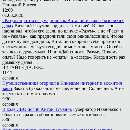
Геннадий Евсеев.
12:00
01.08.2026
«Разум» против разума, или как Виталий искал себя в лихих
делах
Виталий Разумов гордился фамилией. В школе он
настаивал, чтобы его звали по кличке «Разум», а не «Разя» и
не «Раззява», как предпочитали сами одноклассники. Чтобы
до них лучше доходило, Виталий говорил о себе при них в
третьем лице: «Разум сегодня не может доску мыть. Он её и
так всю неделю мыл». Или: «Дай списать Разуму. Почему
опять? Надо говорить не «опять», а «всегда». Когда я хоть раз
домашку делал?».
ЧИТАЙТЕ ДАЛЕЕ...
11:17
сегодня
Путешественника огорчил в Кинешме интернет и восхитил
закат
Закат в буквальном смысле, конечно. Солнечный. А не
то, что кто-то мог подумать.
9:30
сегодня
В ходе СВО погиб Антон Туманов
Губернатор Ивановской
области выразил соболезнования семье погибшего.
8:00
сегодня