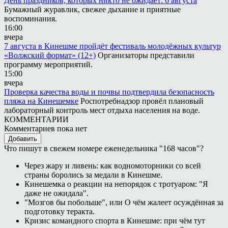
День праздников, которых никто не ожидает: 6 августа
Бумажный журавлик, свежее дыхание и приятные
воспоминания.
16:00
вчера
7 августа в Кинешме пройдёт фестиваль молодёжных культур
«Волжский формат» (12+)
Организаторы представили
программу мероприятий.
15:00
вчера
Проверка качества воды и почвы подтвердила безопасность
пляжа на Кинешемке
Роспотребнадзор провёл плановый
лабораторный контроль мест отдыха населения на воде.
КОММЕНТАРИИ
Комментариев пока нет
Добавить
Что пишут в свежем номере еженедельника "168 часов"?
Через жару и ливень: как водномоторники со всей
страны боролись за медали в Кинешме.
Кинешемка о реакции на непорядок с тротуаром: "Я
даже не ожидала".
"Мозгов бы побольше", или О чём жалеет осуждённая за
подготовку теракта.
Кризис командного спорта в Кинешме: при чём тут