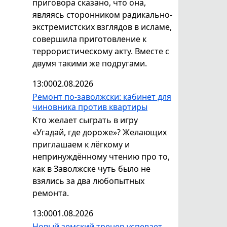
приговора сказано, что она,
являясь сторонником радикально-
экстремистских взглядов в исламе,
совершила приготовление к
террористическому акту. Вместе с
двумя такими же подругами.
13:00
02.08.2026
Ремонт по-заволжски: кабинет для
чиновника против квартиры
Кто желает сыграть в игру
«Угадай, где дороже»? Желающих
приглашаем к лёгкому и
непринуждённому чтению про то,
как в Заволжске чуть было не
взялись за два любопытных
ремонта.
13:00
01.08.2026
Новый земский тренер успевает