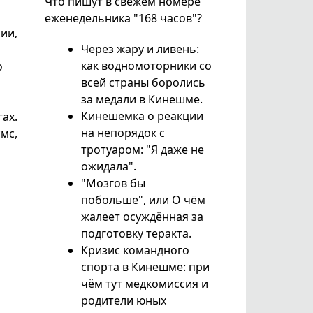
Что пишут в свежем номере
еженедельника "168 часов"?
ии,
Через жару и ливень:
как водномоторники со
о
всей страны боролись
за медали в Кинешме.
Кинешемка о реакции
ах.
на непорядок с
мс,
тротуаром: "Я даже не
ожидала".
"Мозгов бы
побольше", или О чём
жалеет осуждённая за
подготовку теракта.
Кризис командного
спорта в Кинешме: при
чём тут медкомиссия и
родители юных