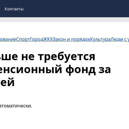
Контакты
ование
Спорт
Город
ЖКХ
Закон и порядок
Культура
Люди с 
ше не требуется
енсионный фонд за
тей
автоматически.