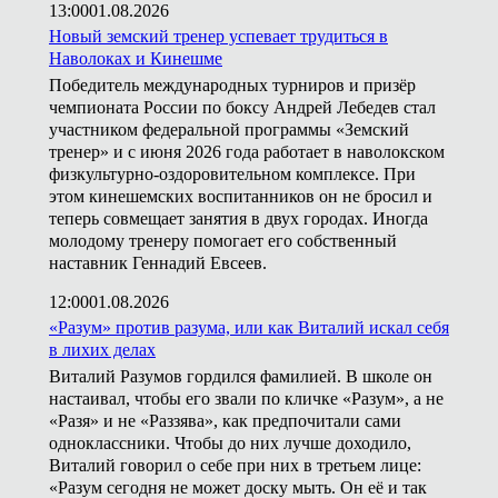
13:00
01.08.2026
Новый земский тренер успевает трудиться в
Наволоках и Кинешме
Победитель международных турниров и призёр
чемпионата России по боксу Андрей Лебедев стал
участником федеральной программы «Земский
тренер» и с июня 2026 года работает в наволокском
физкультурно-оздоровительном комплексе. При
этом кинешемских воспитанников он не бросил и
теперь совмещает занятия в двух городах. Иногда
молодому тренеру помогает его собственный
наставник Геннадий Евсеев.
12:00
01.08.2026
«Разум» против разума, или как Виталий искал себя
в лихих делах
Виталий Разумов гордился фамилией. В школе он
настаивал, чтобы его звали по кличке «Разум», а не
«Разя» и не «Раззява», как предпочитали сами
одноклассники. Чтобы до них лучше доходило,
Виталий говорил о себе при них в третьем лице:
«Разум сегодня не может доску мыть. Он её и так