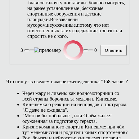
Главное галочку поставили. Больно смотреть,
на ранее установленные ,бесхозные
спортивные сооружения и детские
площадки.Все завалены
мусором,неухоженные,потому что нет
ответственных за их содержание,а значить и
спросить не с кого.
3
0
Ответить
Что пишут в свежем номере еженедельника "168 часов"?
Через жару и ливень: как водномоторники со
всей страны боролись за медали в Кинешме.
Кинешемка о реакции на непорядок с тротуаром:
"Я даже не ожидала".
"Мозгов бы побольше", или О чём жалеет
осуждённая за подготовку теракта.
Кризис командного спорта в Кинешме: при чём
тут медкомиссия и родители юных спортсменов?
Рок, брызги и нейросети: кинешемец подарил