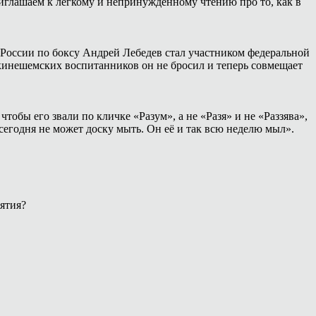
иглашаем к лёгкому и непринуждённому чтению про то, как в
России по боксу Андрей Лебедев стал участником федеральной
 кинешемских воспитанников он не бросил и теперь совмещает
тобы его звали по кличке «Разум», а не «Разя» и не «Раззява»,
сегодня не может доску мыть. Он её и так всю неделю мыл».
ятия?