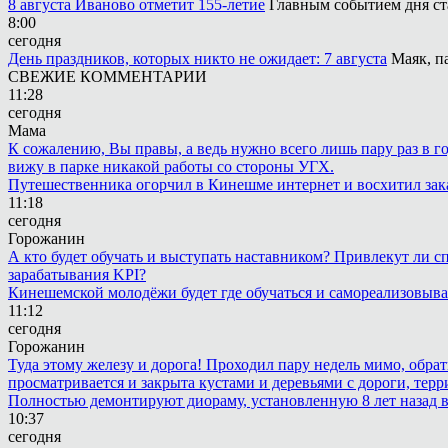
8 августа Иваново отметит 155-летие
Главным событием дня ст
8:00
сегодня
День праздников, которых никто не ожидает: 7 августа
Маяк, п
СВЕЖИЕ КОММЕНТАРИИ
11:28
сегодня
Мама
К сожалению, Вы правы, а ведь нужно всего лишь пару раз в г
вижу в парке никакой работы со стороны УГХ.
Путешественника огорчил в Кинешме интернет и восхитил зак
11:18
сегодня
Горожанин
А кто будет обучать и выступать наставником? Привлекут ли с
зарабатывания KPI?
Кинешемской молодёжи будет где обучаться и самореализовыва
11:12
сегодня
Горожанин
Туда этому железу и дорога! Проходил пару недель мимо, обра
просматривается и закрыта кустами и деревьями с дороги, терр
Полностью демонтируют диораму, установленную 8 лет назад в 
10:37
сегодня