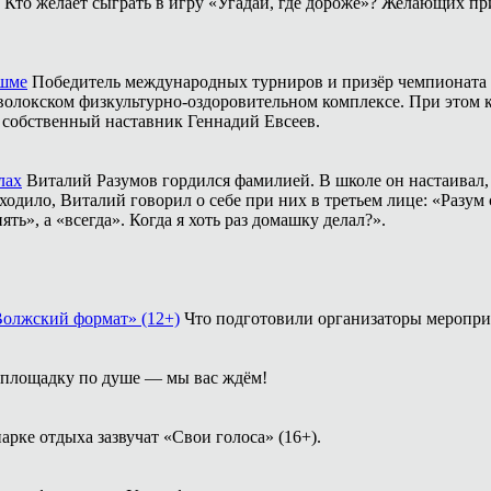
Кто желает сыграть в игру «Угадай, где дороже»? Желающих пр
ешме
Победитель международных турниров и призёр чемпионата 
аволокском физкультурно-оздоровительном комплексе. При этом
о собственный наставник Геннадий Евсеев.
лах
Виталий Разумов гордился фамилией. В школе он настаивал, ч
одило, Виталий говорил о себе при них в третьем лице: «Разум 
ть», а «всегда». Когда я хоть раз домашку делал?».
Волжский формат» (12+)
Что подготовили организаторы меропри
площадку по душе — мы вас ждём!
арке отдыха зазвучат «Свои голоса» (16+).