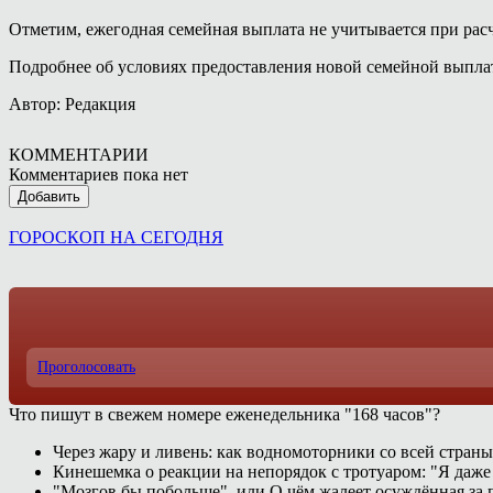
Отметим, ежегодная семейная выплата не учитывается при расч
Подробнее об условиях предоставления новой семейной вып
Автор: Редакция
КОММЕНТАРИИ
Комментариев пока нет
Добавить
ГОРОСКОП НА СЕГОДНЯ
Проголосовать
Что пишут в свежем номере еженедельника "168 часов"?
Через жару и ливень: как водномоторники со всей страны
Кинешемка о реакции на непорядок с тротуаром: "Я даже
"Мозгов бы побольше", или О чём жалеет осуждённая за п