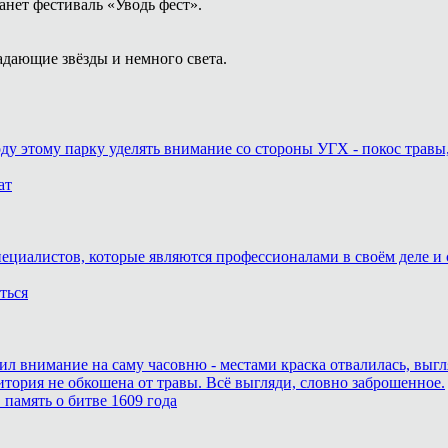
анет фестиваль «Уводь фест».
адающие звёзды и немного света.
оду этому парку уделять внимание со стороны УГХ - покос травы
ат
пециалистов, которые являются профессионалами в своём деле и 
ться
тил внимание на саму часовню - местами краска отвалилась, выг
итория не обкошена от травы. Всё выгляди, словно заброшенное.
память о битве 1609 года