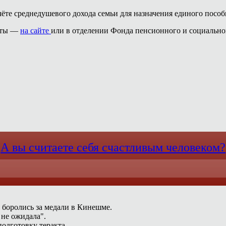
ёте среднедушевого дохода семьи для назначения единого пособ
латы —
на сайте
или в отделении Фонда пенсионного и социально
А вы считаете себя счастливым человеком?
 боролись за медали в Кинешме.
 не ожидала".
одготовку теракта.