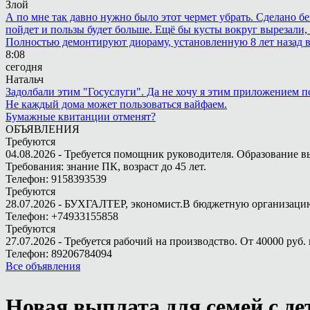
Злой
А по мне так давно нужно было этот чермет убрать. Сделано бе
пойдет и пользы будет больше. Ещё бы кусты вокруг вырезали, т
Полностью демонтируют диораму, установленную 8 лет назад в 
8:08
сегодня
Натальч
Задолбали этим "Госуслуги". Да не хочу я этим приложением п
Не каждый дома может пользоваться вайфаем.
Бумажные квитанции отменят?
ОБЪЯВЛЕНИЯ
Требуются
04.08.2026 - Требуется помощник руководителя. Образование в
Требования: знание ПК, возраст до 45 лет.
Телефон: 9158393539
Требуются
28.07.2026 - БУХГАЛТЕР, экономист.В бюджетную организацию.
Телефон: +74933155858
Требуются
27.07.2026 - Требуется рабочий на производство. От 40000 руб. 
Телефон: 89206784094
Все объявления
Новая выплата для семей с де