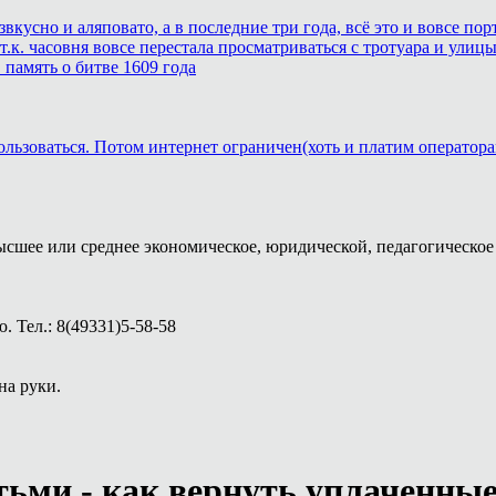
звкусно и аляповато, а в последние три года, всё это и вовсе п
.к. часовня вовсе перестала просматриваться с тротуара и улицы
память о битве 1609 года
ользоваться. Потом интернет ограничен(хоть и платим оператора
ысшее или среднее экономическое, юридической, педагогическое 
 Тел.: 8(49331)5-58-58
на руки.
тьми - как вернуть уплаченны