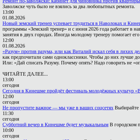
Ремонт по-заволжски: кабинет для чиновника против квартиры
Заволжске чуть было не взялись за два любопытных ремонта.
13:00
01.08.2026
Новый земский тренер успевает трудиться в Наволоках и Кин
программы «Земский тренер» и с июня 2026 года работает в н
занятия в двух городах. Иногда молодому тренеру помогает ег
12:00
01.08.2026
«Разум» против разума, или как Виталий искал себя в лихих де
как предпочитали сами одноклассники. Чтобы до них лучше дох
Или: «Дай списать Разуму. Почему опять? Надо говорить не «опя
ЧИТАЙТЕ ДАЛЕЕ...
13:00
сегодня
Сегодня в Кинешме пройдёт фестиваль молодёжных культур «
12:00
сегодня
Не пропустите важное — мы уже в ваших соцсетях
Выбирайте 
11:30
сегодня
Субботний вечер в Кинешме будет музыкальным
В городском п
10:00
сегодня