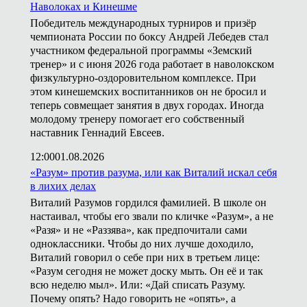
Наволоках и Кинешме
Победитель международных турниров и призёр
чемпионата России по боксу Андрей Лебедев стал
участником федеральной программы «Земский
тренер» и с июня 2026 года работает в наволокском
физкультурно-оздоровительном комплексе. При
этом кинешемских воспитанников он не бросил и
теперь совмещает занятия в двух городах. Иногда
молодому тренеру помогает его собственный
наставник Геннадий Евсеев.
12:00
01.08.2026
«Разум» против разума, или как Виталий искал себя
в лихих делах
Виталий Разумов гордился фамилией. В школе он
настаивал, чтобы его звали по кличке «Разум», а не
«Разя» и не «Раззява», как предпочитали сами
одноклассники. Чтобы до них лучше доходило,
Виталий говорил о себе при них в третьем лице:
«Разум сегодня не может доску мыть. Он её и так
всю неделю мыл». Или: «Дай списать Разуму.
Почему опять? Надо говорить не «опять», а