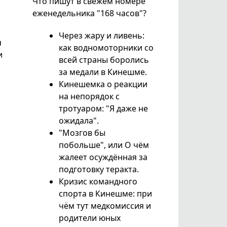
Что пишут в свежем номере
еженедельника "168 часов"?
Через жару и ливень:
я
как водномоторники со
и
всей страны боролись
за медали в Кинешме.
Кинешемка о реакции
на непорядок с
тротуаром: "Я даже не
ожидала".
"Мозгов бы
побольше", или О чём
жалеет осуждённая за
подготовку теракта.
Кризис командного
спорта в Кинешме: при
чём тут медкомиссия и
родители юных