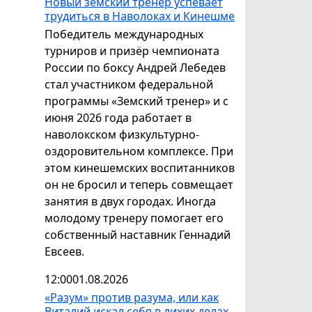
Новый земский тренер успевает
трудиться в Наволоках и Кинешме
Победитель международных
турниров и призёр чемпионата
России по боксу Андрей Лебедев
стал участником федеральной
программы «Земский тренер» и с
июня 2026 года работает в
наволокском физкультурно-
оздоровительном комплексе. При
этом кинешемских воспитанников
он не бросил и теперь совмещает
занятия в двух городах. Иногда
молодому тренеру помогает его
собственный наставник Геннадий
Евсеев.
12:00
01.08.2026
«Разум» против разума, или как
Виталий искал себя в лихих делах