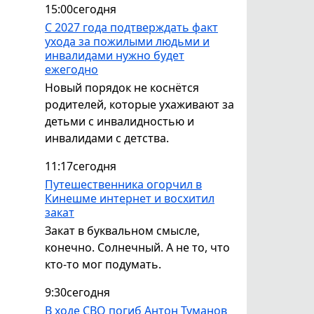
15:00
сегодня
С 2027 года подтверждать факт
ухода за пожилыми людьми и
инвалидами нужно будет
ежегодно
Новый порядок не коснётся
родителей, которые ухаживают за
детьми с инвалидностью и
инвалидами с детства.
11:17
сегодня
Путешественника огорчил в
Кинешме интернет и восхитил
закат
Закат в буквальном смысле,
конечно. Солнечный. А не то, что
кто-то мог подумать.
9:30
сегодня
В ходе СВО погиб Антон Туманов