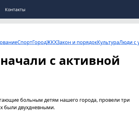
Контакты
ование
Спорт
Город
ЖКХ
Закон и порядок
Культура
Люди с 
начали с активной
огающие больным детям нашего города, провели три
ых были двухдневными.