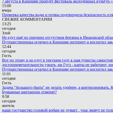
7 августа в Кинешме пройдёт фестиваль молодёжных культур 
15:00
вчера
Проверка качества воды и почвы подтвердила безопасность п
СВЕЖИЕ КОММЕНТАРИИ
13:25
сегодня
Злой
Не едут ещё по причине отсутствия бензина в Ивановской обла
Путешественника огорчил в Кинешме интернет и восхитил зак
12:44
сегодня
Гость
Вот по этому и не едут в текущем году к нам туристы самостоя
достопримечательности узнать, ни Гугл - карты не работают, н
Путешественника огорчил в Кинешме интернет и восхитил зак
11:01
сегодня
Гость
Задача "большого брата" не делать удобнее, а контролировать
Бумажные квитанции отменят?
9:58
сегодня
житель
наше государство головой вобще не думает , унас живут не то