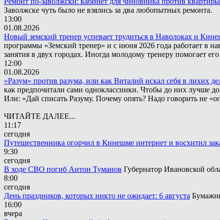
Ремонт по-заволжски: кабинет для чиновника против квартиры
Заволжске чуть было не взялись за два любопытных ремонта.
13:00
01.08.2026
Новый земский тренер успевает трудиться в Наволоках и Кин
программы «Земский тренер» и с июня 2026 года работает в н
занятия в двух городах. Иногда молодому тренеру помогает ег
12:00
01.08.2026
«Разум» против разума, или как Виталий искал себя в лихих де
как предпочитали сами одноклассники. Чтобы до них лучше дох
Или: «Дай списать Разуму. Почему опять? Надо говорить не «опя
ЧИТАЙТЕ ДАЛЕЕ...
11:17
сегодня
Путешественника огорчил в Кинешме интернет и восхитил зак
9:30
сегодня
В ходе СВО погиб Антон Туманов
Губернатор Ивановской обл
8:00
сегодня
День праздников, которых никто не ожидает: 6 августа
Бумажны
16:00
вчера