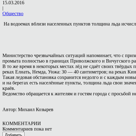
15.03.2016
|
Общество
На водоемах вблизи населенных пунктов толщина льда исчисля
Министерство чрезвычайных ситуаций напоминает, что с прихо
промыта полностью в границах Приволжского и Вичугского ра
В то же время в некоторых местах лёд не сдаёт своих твёрдых п
реках Елнать, Немда, Унжа: 30 — 40 сантиметров; на реках Кин
Такая ледовая обстановка сохранится недолго и с каждым новы
и на берегах есть населённые пункты, толщина льда свои знач
краёв.
Ведомство обращается к жителям и гостям города с просьбой н
Автор: Михаил Козырев
КОММЕНТАРИИ
Комментариев пока нет
Добавить