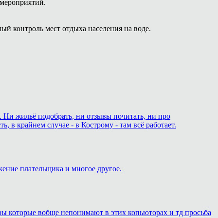
 мероприятий.
ый контроль мест отдыха населения на воде.
. Ни жильё подобрать, ни отзывы почитать, ни про
 в крайнем случае - в Кострому - там всё работает.
жение плательщика и многое другое.
еры которые вобще непонимают в этих копьюторах и тд просьба