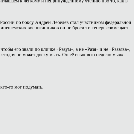
иглашаем к лёгкому и непринуждённому чтению про то, как в
России по боксу Андрей Лебедев стал участником федеральной
 кинешемских воспитанников он не бросил и теперь совмещает
тобы его звали по кличке «Разум», а не «Разя» и не «Раззява»,
сегодня не может доску мыть. Он её и так всю неделю мыл».
 кто-то мог подумать.