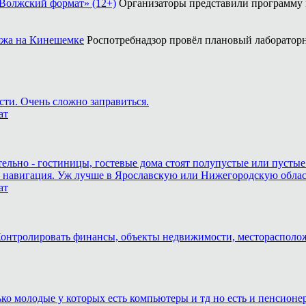
«Волжский формат» (12+)
Организаторы представили программу
ляжа на Кинешемке
Роспотребнадзор провёл плановый лабораторн
сти. Очень сложно заправиться.
ат
тельно - гостиницы, гостевые дома стоят полупустые или пустые
и навигация. Уж лучше в Ярославскую или Нижегородскую область,
ат
. Контролировать финансы, объекты недвижимости, месторасполо
лько молодые у которых есть компьютеры и тд но есть и пенсион