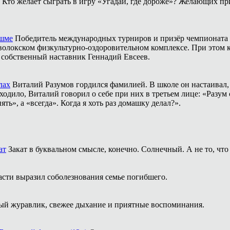
Кто желает сыграть в игру «Угадай, где дороже»? Желающих пр
ешме
Победитель международных турниров и призёр чемпионата 
аволокском физкультурно-оздоровительном комплексе. При этом
о собственный наставник Геннадий Евсеев.
лах
Виталий Разумов гордился фамилией. В школе он настаивал, ч
одило, Виталий говорил о себе при них в третьем лице: «Разум 
ть», а «всегда». Когда я хоть раз домашку делал?».
ат
Закат в буквальном смысле, конечно. Солнечный. А не то, что
асти выразил соболезнования семье погибшего.
й журавлик, свежее дыхание и приятные воспоминания.