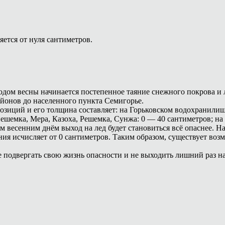
ется от нуля сантиметров.
дом весны начинается постепенное таяние снежного покрова и л
йонов до населенного пункта Семигорье.
озиций и его толщина составляет: на Горьковском водохранилище:
ешемка, Мера, Казоха, Решемка, Сунжа: 0 — 40 сантиметров; на 
м весенним днём выход на лед будет становиться всё опаснее. Н
ения исчисляет от 0 сантиметров. Таким образом, существует во
е подвергать свою жизнь опасности и не выходить лишний раз н