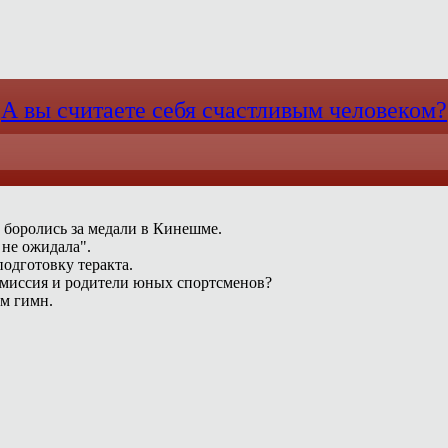
А вы считаете себя счастливым человеком?
 боролись за медали в Кинешме.
 не ожидала".
одготовку теракта.
омиссия и родители юных спортсменов?
ам гимн.