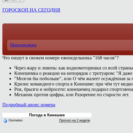
ГОРОСКОП НА СЕГОДНЯ
Проголосовать
Что пишут в свежем номере еженедельника "168 часов"?
Через жару и ливень: как водномоторники со всей страны
Кинешемка о реакции на непорядок с тротуаром: "Я даже
"Мозгов бы побольше", или О чём жалеет осуждённая за п
Кризис командного спорта в Кинешме: при чём тут медк
Рок, брызги и нейросети: кинешемец подарил спортсмен
Механик против цифры, или Разорение по старости лет.
Подробный анонс номера
Погода в Кинешме
Gismeteo
Прогноз на 2 недели