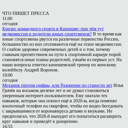
ЧТО ПИШЕТ ПРЕССА
11:00
сегодня
Кризис командного спорта в Кинешме: при чём тут
медкомиссия и родители юных спортсменов?
В то время как
юные спортсмены рвутся на различные первенства России,
большинство из них отсеиваются ещё на этапе медкомиссии.
О слабом здоровье современных детей и о том, почему
главным препятствием на пути к спортивной карьере порой
становятся иные планы родителей, узнаём из первых уст. На
наши вопросы ответил кинешемский тренер по женскому
волейболу Андрей Воронов.
10:00
сегодня
Механик против цифры, или Разорение по старости лет
Илья
Грачёв на восьмом десятке лет и не думал становиться
уверенным интернет-пользователем. Ему хватало тех
навыков, которые она освоил ещё в 2020-м, когда поменял
кнопочный телефон на смартфон, чтобы по видео беседовать
с закрывшимися от коронавируса детьми и внуками. Не
предполагал, что 2026-й вынудит его попытаться расширить
круг навыков и приведёт к разорению.
16:55