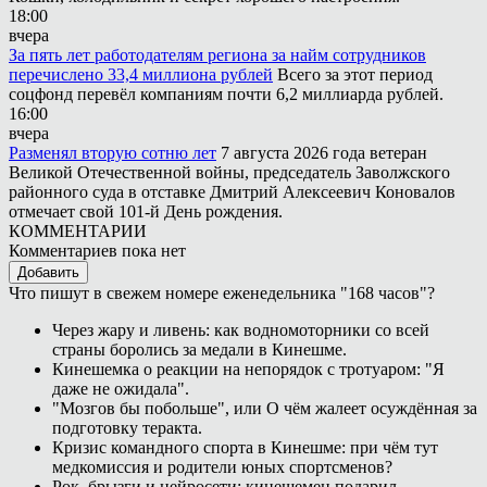
18:00
вчера
За пять лет работодателям региона за найм сотрудников
перечислено 33,4 миллиона рублей
Всего за этот период
соцфонд перевёл компаниям почти 6,2 миллиарда рублей.
16:00
вчера
Разменял вторую сотню лет
7 августа 2026 года ветеран
Великой Отечественной войны, председатель Заволжского
районного суда в отставке Дмитрий Алексеевич Коновалов
отмечает свой 101-й День рождения.
КОММЕНТАРИИ
Комментариев пока нет
Добавить
Что пишут в свежем номере еженедельника "168 часов"?
Через жару и ливень: как водномоторники со всей
страны боролись за медали в Кинешме.
Кинешемка о реакции на непорядок с тротуаром: "Я
даже не ожидала".
"Мозгов бы побольше", или О чём жалеет осуждённая за
подготовку теракта.
Кризис командного спорта в Кинешме: при чём тут
медкомиссия и родители юных спортсменов?
Рок, брызги и нейросети: кинешемец подарил