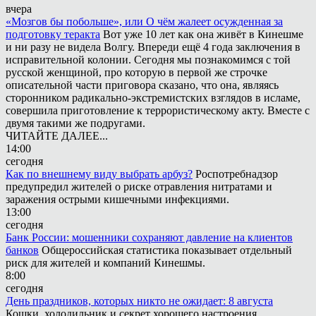
вчера
«Мозгов бы побольше», или О чём жалеет осужденная за
подготовку теракта
Вот уже 10 лет как она живёт в Кинешме
и ни разу не видела Волгу. Впереди ещё 4 года заключения в
исправительной колонии. Сегодня мы познакомимся с той
русской женщиной, про которую в первой же строчке
описательной части приговора сказано, что она, являясь
сторонником радикально-экстремистских взглядов в исламе,
совершила приготовление к террористическому акту. Вместе с
двумя такими же подругами.
ЧИТАЙТЕ ДАЛЕЕ...
14:00
сегодня
Как по внешнему виду выбрать арбуз?
Роспотребнадзор
предупредил жителей о риске отравления нитратами и
заражения острыми кишечными инфекциями.
13:00
сегодня
Банк России: мошенники сохраняют давление на клиентов
банков
Общероссийская статистика показывает отдельный
риск для жителей и компаний Кинешмы.
8:00
сегодня
День праздников, которых никто не ожидает: 8 августа
Кошки, холодильник и секрет хорошего настроения.