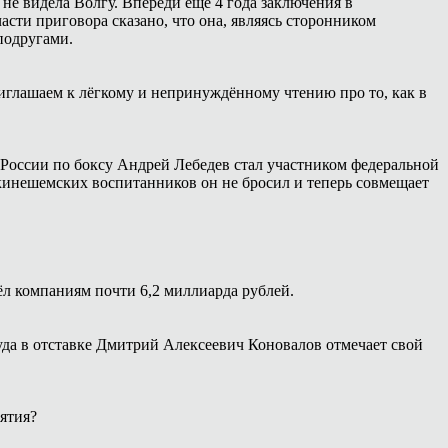
 не видела Волгу. Впереди ещё 4 года заключения в
сти приговора сказано, что она, являясь сторонником
подругами.
иглашаем к лёгкому и непринуждённому чтению про то, как в
России по боксу Андрей Лебедев стал участником федеральной
 кинешемских воспитанников он не бросил и теперь совмещает
ёл компаниям почти 6,2 миллиарда рублей.
уда в отставке Дмитрий Алексеевич Коновалов отмечает свой
ятия?