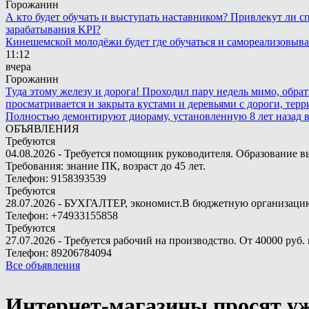
Горожанин
А кто будет обучать и выступать наставником? Привлекут ли с
зарабатывания KPI?
Кинешемской молодёжи будет где обучаться и самореализовыва
11:12
вчера
Горожанин
Туда этому железу и дорога! Проходил пару недель мимо, обра
просматривается и закрыта кустами и деревьями с дороги, терр
Полностью демонтируют диораму, установленную 8 лет назад в 
ОБЪЯВЛЕНИЯ
Требуются
04.08.2026 - Требуется помощник руководителя. Образование в
Требования: знание ПК, возраст до 45 лет.
Телефон: 9158393539
Требуются
28.07.2026 - БУХГАЛТЕР, экономист.В бюджетную организацию.
Телефон: +74933155858
Требуются
27.07.2026 - Требуется рабочий на производство. От 40000 руб. 
Телефон: 89206784094
Все объявления
Интернет-магазины просят уж