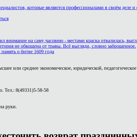
пециалистов, которые являются профессионалами в своём деле и 
ться
тил внимание на саму часовню - местами краска отвалилась, выг
итория не обкошена от травы. Всё выгляди, словно заброшенное.
память о битве 1609 года
ысшее или среднее экономическое, юридической, педагогическое 
 Тел.: 8(49331)5-58-58
на руки.
есточить возврат праздничны