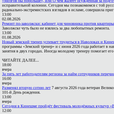
«Мозгов бы побольше», или О чём жалеет осужденная за подго
исправительной колонии. Сегодня мы познакомимся с той русск
радикально-экстремистских взглядов в исламе, совершила приг
13:00
02.08.2026
Ремонт по-заволжски: кабинет для чиновника против квартиры
Заволжске чуть было не взялись за два любопытных ремонта.
13:00
01.08.2026
Новый земский тренер успевает трудиться в Наволоках и Кин
программы «Земский тренер» и с июня 2026 года работает в н
занятия в двух городах. Иногда молодому тренеру помогает ег
ЧИТАЙТЕ ДАЛЕЕ...
18:00
вчера
За пять лет работодателям региона за найм сотрудников переч
16:00
вчера
Разменял вторую сотню лет
7 августа 2026 года ветеран Вели
101-й День рождения.
13:00
вчера
Сегодня в Кинешме пройдёт фестиваль молодёжных культур «
12:00