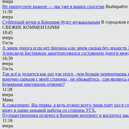
вчера
Не пропустите важное — мы уже в ваших соцсетях
Выбирайте 
11:30
вчера
Субботний вечер в Кинешме будет музыкальным
В городском п
СВЕЖИЕ КОММЕНТАРИИ
18:45
вчера
Гость
А зачем дорога если нет бензина или зачем скорая без лекарств
Александр Бастрыкин заинтересовался состоянием дороги меж
16:39
вчера
Гость
Так всё и делается как раз для этого , чем больше нервничаеш
конечно сарказм с моей стороны , не обижайтесь , сам являюсь 
Бумажные квитанции отменят?
11:28
вчера
Мама
К сожалению, Вы правы, а ведь нужно всего лишь пару раз в г
вижу в парке никакой работы со стороны УГХ.
Путешественника огорчил в Кинешме интернет и восхитил зак
11:18
вчера