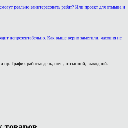
смогут реально заинтересовать ребят? Или проект для отмыва и
лядит непрезентабельно. Как выше верно заметили, часовня не
и пр. График работы: день, ночь, отсыпной, выходной.
х товаров