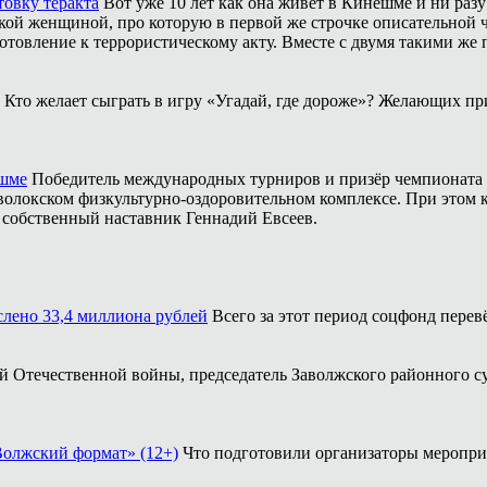
товку теракта
Вот уже 10 лет как она живёт в Кинешме и ни разу
ой женщиной, про которую в первой же строчке описательной ча
отовление к террористическому акту. Вместе с двумя такими же 
Кто желает сыграть в игру «Угадай, где дороже»? Желающих пр
ешме
Победитель международных турниров и призёр чемпионата 
аволокском физкультурно-оздоровительном комплексе. При этом
о собственный наставник Геннадий Евсеев.
ислено 33,4 миллиона рублей
Всего за этот период соцфонд перев
кой Отечественной войны, председатель Заволжского районного с
Волжский формат» (12+)
Что подготовили организаторы меропри