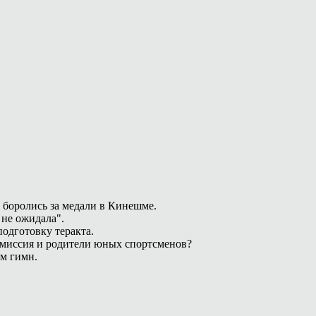
 боролись за медали в Кинешме.
 не ожидала".
одготовку теракта.
омиссия и родители юных спортсменов?
ам гимн.