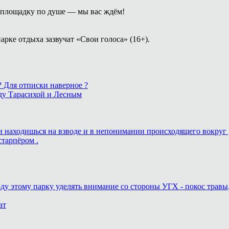
площадку по душе — мы вас ждём!
арке отдыха зазвучат «Свои голоса» (16+).
 ? Для отписки наверное ?
ду Тарасихой и Лесным
ь и находишься на взводе и в непонимании происходящего вокруг 
старпёром .
оду этому парку уделять внимание со стороны УГХ - покос травы
ат