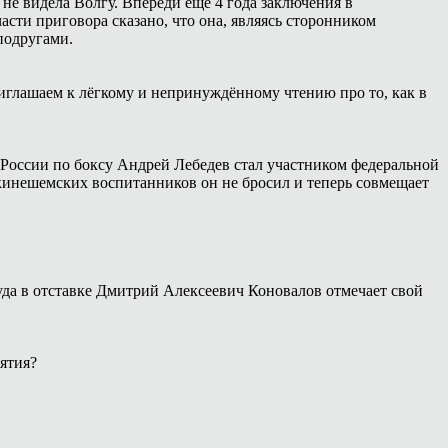
 не видела Волгу. Впереди ещё 4 года заключения в
сти приговора сказано, что она, являясь сторонником
подругами.
иглашаем к лёгкому и непринуждённому чтению про то, как в
России по боксу Андрей Лебедев стал участником федеральной
 кинешемских воспитанников он не бросил и теперь совмещает
уда в отставке Дмитрий Алексеевич Коновалов отмечает свой
ятия?