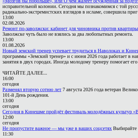
«Мозгов бы побольше», или О чём жалеет осужденная за подго
исправительной колонии. Сегодня мы познакомимся с той русск
радикально-экстремистских взглядов в исламе, совершила приг
13:00
02.08.2026
Ремонт по-заволжски: кабинет для чиновника против квартиры
Заволжске чуть было не взялись за два любопытных ремонта.
13:00
01.08.2026
Новый земский тренер успевает трудиться в Наволоках и Кин
программы «Земский тренер» и с июня 2026 года работает в н
занятия в двух городах. Иногда молодому тренеру помогает ег
ЧИТАЙТЕ ДАЛЕЕ...
16:00
сегодня
Разменял вторую сотню лет
7 августа 2026 года ветеран Вели
101-й День рождения.
13:00
сегодня
Сегодня в Кинешме пройдёт фестиваль молодёжных культур «
12:00
сегодня
Не пропустите важное — мы уже в ваших соцсетях
Выбирайте 
11:30