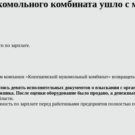
омольного комбината ушло с 
и по зарплате.
ам компании «Кинешемский мукомольный комбинат» возвращена з
ись девять исполнительных документов о взыскании с органи
жника. После оценки оборудование было продано, а денежные
бласти.
женность по зарплате перед работниками предприятия полностью