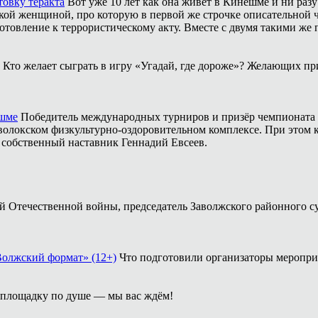
товку теракта
Вот уже 10 лет как она живёт в Кинешме и ни разу
ой женщиной, про которую в первой же строчке описательной ча
отовление к террористическому акту. Вместе с двумя такими же 
Кто желает сыграть в игру «Угадай, где дороже»? Желающих пр
ешме
Победитель международных турниров и призёр чемпионата 
аволокском физкультурно-оздоровительном комплексе. При этом
о собственный наставник Геннадий Евсеев.
кой Отечественной войны, председатель Заволжского районного с
Волжский формат» (12+)
Что подготовили организаторы меропри
площадку по душе — мы вас ждём!