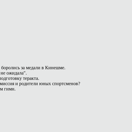
 боролись за медали в Кинешме.
 не ожидала".
одготовку теракта.
омиссия и родители юных спортсменов?
ам гимн.