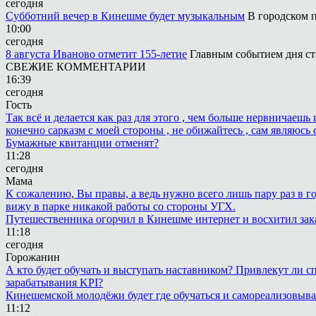
сегодня
Субботний вечер в Кинешме будет музыкальным
В городском п
10:00
сегодня
8 августа Иваново отметит 155-летие
Главным событием дня ст
СВЕЖИЕ КОММЕНТАРИИ
16:39
сегодня
Гость
Так всё и делается как раз для этого , чем больше нервничаеш
конечно сарказм с моей стороны , не обижайтесь , сам являюсь 
Бумажные квитанции отменят?
11:28
сегодня
Мама
К сожалению, Вы правы, а ведь нужно всего лишь пару раз в г
вижу в парке никакой работы со стороны УГХ.
Путешественника огорчил в Кинешме интернет и восхитил зак
11:18
сегодня
Горожанин
А кто будет обучать и выступать наставником? Привлекут ли с
зарабатывания KPI?
Кинешемской молодёжи будет где обучаться и самореализовыва
11:12