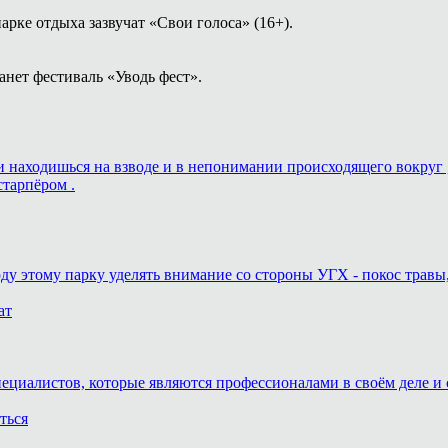
арке отдыха зазвучат «Свои голоса» (16+).
анет фестиваль «Уводь фест».
ь и находишься на взводе и в непонимании происходящего вокруг 
старпёром .
оду этому парку уделять внимание со стороны УГХ - покос травы
ат
пециалистов, которые являются профессионалами в своём деле и 
ться