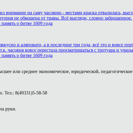
тил внимание на саму часовню - местами краска отвалилась, выг
итория не обкошена от травы. Всё выгляди, словно заброшенное.
память о битве 1609 года
звкусно и аляповато, а в последние три года, всё это и вовсе п
.к. часовня вовсе перестала просматриваться с тротуара и улицы
память о битве 1609 года
ысшее или среднее экономическое, юридической, педагогическое 
 Тел.: 8(49331)5-58-58
на руки.