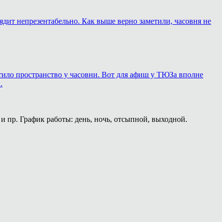
лядит непрезентабельно. Как выше верно заметили, часовня не
ортило пространство у часовни. Вот для афиш у ТЮЗа вполне
.
и пр. График работы: день, ночь, отсыпной, выходной.