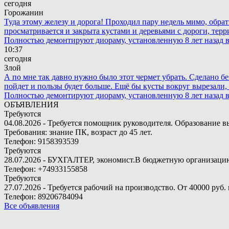
сегодня
Горожанин
Туда этому железу и дорога! Проходил пару недель мимо, обра
просматривается и закрыта кустами и деревьями с дороги, терр
Полностью демонтируют диораму, установленную 8 лет назад в 
10:37
сегодня
Злой
А по мне так давно нужно было этот чермет убрать. Сделано бе
пойдет и пользы будет больше. Ещё бы кусты вокруг вырезали, т
Полностью демонтируют диораму, установленную 8 лет назад в 
ОБЪЯВЛЕНИЯ
Требуются
04.08.2026 - Требуется помощник руководителя. Образование в
Требования: знание ПК, возраст до 45 лет.
Телефон: 9158393539
Требуются
28.07.2026 - БУХГАЛТЕР, экономист.В бюджетную организацию.
Телефон: +74933155858
Требуются
27.07.2026 - Требуется рабочий на производство. От 40000 руб. 
Телефон: 89206784094
Все объявления