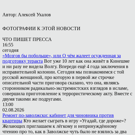
Автор: Алексей Ухалов
ФОТОГРАФИИ К ЭТОЙ НОВОСТИ
ЧТО ПИШЕТ ПРЕССА
16:55
сегодня
«Мозгов бы побольше», или О чём жалеет осужденная за
подготовку теракта
Вот уже 10 лет как она живёт в Кинешме
и ни разу не видела Волгу. Впереди ещё 4 года заключения в
исправительной колонии. Сегодня мы познакомимся с той
русской женщиной, про которую в первой же строчке
описательной части приговора сказано, что она, являясь
сторонником радикально-экстремистских взглядов в исламе,
совершила приготовление к террористическому акту. Вместе с
двумя такими же подругами.
13:00
02.08.2026
Ремонт по-заволжски: кабинет для чиновника против
квартиры
Кто желает сыграть в игру «Угадай, где дороже»?
Желающих приглашаем к лёгкому и непринуждённому
чтению про то, как в Заволжске чуть было не взялись за два