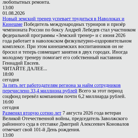
любопытных ремонта.
13:00
01.08.2026
Новый земский тренер успевает трудиться в Наволоках и
Кинешме
Победитель международных турниров и призёр
чемпионата России по боксу Андрей Лебедев стал участником
федеральной программы «Земский тренер» и с июня 2026
года работает в наволокском физкультурно-оздоровительном
комплексе. При этом кинешемских воспитанников он не
бросил и теперь совмещает занятия в двух городах. Иногда
молодому тренеру помогает его собственный наставник
Геннадий Евсеев.
ЧИТАЙТЕ ДАЛЕЕ...
18:00
сегодня
За пять лет работодателям региона за найм сотрудников
перечислено 33,4 миллиона рублей
Всего за этот период
соцфонд перевёл компаниям почти 6,2 миллиарда рублей.
16:00
сегодня
Разменял вторую сотню лет
7 августа 2026 года ветеран
Великой Отечественной войны, председатель Заволжского
районного суда в отставке Дмитрий Алексеевич Коновалов
отмечает свой 101-й День рождения.
13:00