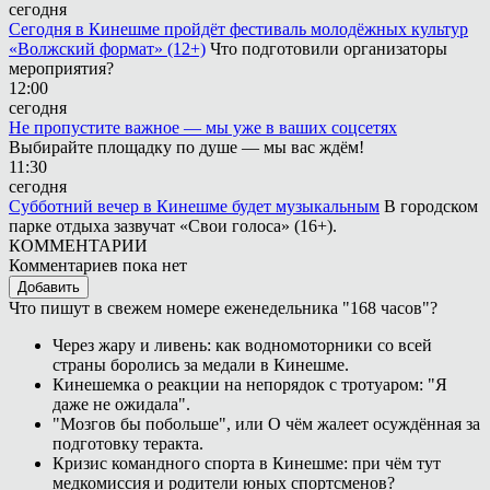
сегодня
Сегодня в Кинешме пройдёт фестиваль молодёжных культур
«Волжский формат» (12+)
Что подготовили организаторы
мероприятия?
12:00
сегодня
Не пропустите важное — мы уже в ваших соцсетях
Выбирайте площадку по душе — мы вас ждём!
11:30
сегодня
Субботний вечер в Кинешме будет музыкальным
В городском
парке отдыха зазвучат «Свои голоса» (16+).
КОММЕНТАРИИ
Комментариев пока нет
Добавить
Что пишут в свежем номере еженедельника "168 часов"?
Через жару и ливень: как водномоторники со всей
страны боролись за медали в Кинешме.
Кинешемка о реакции на непорядок с тротуаром: "Я
даже не ожидала".
"Мозгов бы побольше", или О чём жалеет осуждённая за
подготовку теракта.
Кризис командного спорта в Кинешме: при чём тут
медкомиссия и родители юных спортсменов?