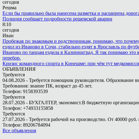
сегодня
Решма
Если бы правильно была нанесена разметка и расширена дорога 
Полиция сообщает подробности решемской аварии
8:10
сегодня
Иван
Пробежав по знакомым и родственникам, понимаю, что почему то
ездил из Иваново в Сочи, стабильно ездят в Ярославль по футбо
Иваново по танцам ездила в Калининград. Я так понимаю это ка
перебор.
Кризис командного спорта в Кинешме: при чём тут медкомисс
ОБЪЯВЛЕНИЯ
Требуются
04.08.2026 - Требуется помощник руководителя. Образование в
Требования: знание ПК, возраст до 45 лет.
Телефон: 9158393539
Требуются
28.07.2026 - БУХГАЛТЕР, экономист.В бюджетную организацию.
Телефон: +74933155858
Требуются
27.07.2026 - Требуется рабочий на производство. От 40000 руб. 
Телефон: 89206784094
Все объявления