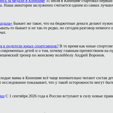
лись за медали в Кинешме
31 июля в Кинешме стартовал первый
. Наша акватория заслуженно считается одним из самых лучших м
жидала»
Бывает же такое, что на бюджетные деньги делают нужно
ать-то бывает и не так-то редко, но сегодня разговор немного 
чат.
ия и родители юных спортсменов?
В то время как юные спортсме
 современных детей и о том, почему главным препятствием на п
инешемский тренер по женскому волейболу Андрей Воронов.
лодые мамы в Кинешме всё чаще внимательно читают состав дет
е исследование показывает, что у такой осторожности могут бы
тки
С 1 сентября 2026 года в России вступают в силу новые пр