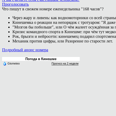
Проголосовать
Что пишут в свежем номере еженедельника "168 часов"?
Через жару и ливень: как водномоторники со всей страны
Кинешемка о реакции на непорядок с тротуаром: "Я даже
"Мозгов бы побольше", или О чём жалеет осуждённая за п
Кризис командного спорта в Кинешме: при чём тут медк
Рок, брызги и нейросети: кинешемец подарил спортсмен
Механик против цифры, или Разорение по старости лет.
Подробный анонс номера
Погода в Кинешме
Gismeteo
Прогноз на 2 недели