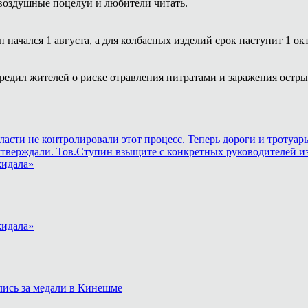
воздушные поцелуи и любители читать.
 начался 1 августа, а для колбасных изделий срок наступит 1 ок
редил жителей о риске отравления нитратами и заражения ост
власти не контролировали этот процесс. Теперь дороги и тротуа
утверждали. Тов.Ступин взыщите с конкретных руководителей из
жидала»
жидала»
лись за медали в Кинешме