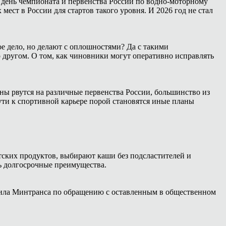
 день чемпионата и первенства России по водно-моторному
ест в России для стартов такого уровня. И 2026 год не стал
е дело, но делают с оплошностями? Да с такими
о другом. О том, как чиновники могут оперативно исправлять
ны рвутся на различные первенства России, большинство из
ути к спортивной карьере порой становятся иные планы
ских продуктов, выбирают каши без подсластителей и
ть долгосрочные преимущества.
авила Минтранса по обращению с оставленным в общественном