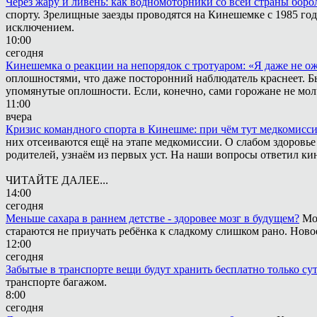
Через жару и ливень: как водномоторники со всей страны боро
спорту. Зрелищные заезды проводятся на Кинешемке с 1985 года
исключением.
10:00
сегодня
Кинешемка о реакции на непорядок с тротуаром: «Я даже не о
оплошностями, что даже посторонний наблюдатель краснеет. Быв
упомянутые оплошности. Если, конечно, сами горожане не мол
11:00
вчера
Кризис командного спорта в Кинешме: при чём тут медкомисс
них отсеиваются ещё на этапе медкомиссии. О слабом здоровье
родителей, узнаём из первых уст. На наши вопросы ответил к
ЧИТАЙТЕ ДАЛЕЕ...
14:00
сегодня
Меньше сахара в раннем детстве - здоровее мозг в будущем?
Мо
стараются не приучать ребёнка к сладкому слишком рано. Ново
12:00
сегодня
Забытые в транспорте вещи будут хранить бесплатно только су
транспорте багажом.
8:00
сегодня