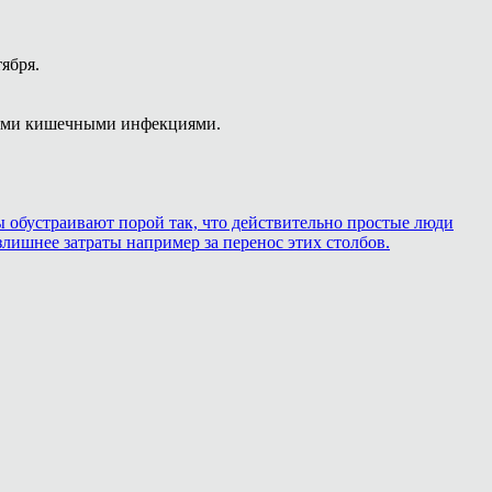
тября.
рыми кишечными инфекциями.
ры обустраивают порой так, что действительно простые люди
лишнее затраты например за перенос этих столбов.