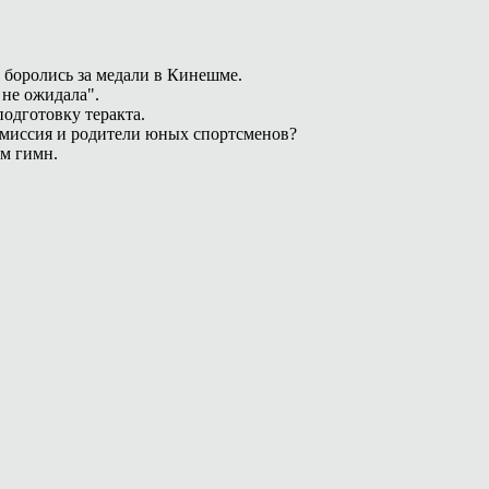
 боролись за медали в Кинешме.
 не ожидала".
одготовку теракта.
омиссия и родители юных спортсменов?
ам гимн.