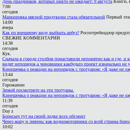
День праздников, которых никто не ожидает: 9 августа
Книги, 
7:00
сегодня
Маркировка мясной продукции стала обязательной
Первый этап
14:00
вчера
Как по внешнему виду выбрать арбуз?
Роспотребнадзор предуп
СВЕЖИЕ КОММЕНТАРИИ
14:38
сегодня
Кук.
Сначала в городе столбов понаставили непонятно как и где, и 
видят непорядок,а чиновники какбудьто проект изначально не 
Кинешемка о реакции на непорядок с тротуаром: «Я даже не о
13:44
сегодня
Горожанин
Зимой посмотрите на эти тротуары.
Кинешемка о реакции на непорядок с тротуаром: «Я даже не о
11:39
сегодня
Day z
Борисыч тут на своей лодке всех обгонит
Через жару и ливень: как водномоторники со всей страны боро
10:02