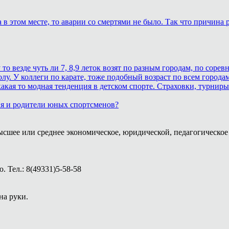
в этом месте, то аварии со смертями не было. Так что причина р
 везде чуть ли 7, 8,9 леток возят по разным городам, по соревн
лу. У коллеги по карате, тоже подобный возраст по всем городам
кая то модная тенденция в детском спорте. Страховки, турниры.
ия и родители юных спортсменов?
ысшее или среднее экономическое, юридической, педагогическое 
 Тел.: 8(49331)5-58-58
на руки.