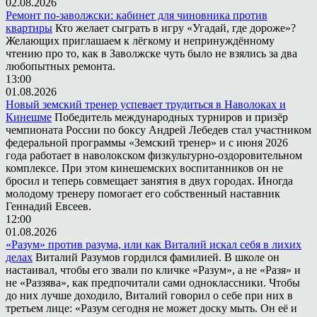
02.08.2026
Ремонт по-заволжски: кабинет для чиновника против
квартиры
Кто желает сыграть в игру «Угадай, где дороже»?
Желающих приглашаем к лёгкому и непринуждённому
чтению про то, как в Заволжске чуть было не взялись за два
любопытных ремонта.
13:00
01.08.2026
Новый земский тренер успевает трудиться в Наволоках и
Кинешме
Победитель международных турниров и призёр
чемпионата России по боксу Андрей Лебедев стал участником
федеральной программы «Земский тренер» и с июня 2026
года работает в наволокском физкультурно-оздоровительном
комплексе. При этом кинешемских воспитанников он не
бросил и теперь совмещает занятия в двух городах. Иногда
молодому тренеру помогает его собственный наставник
Геннадий Евсеев.
12:00
01.08.2026
«Разум» против разума, или как Виталий искал себя в лихих
делах
Виталий Разумов гордился фамилией. В школе он
настаивал, чтобы его звали по кличке «Разум», а не «Разя» и
не «Раззява», как предпочитали сами одноклассники. Чтобы
до них лучше доходило, Виталий говорил о себе при них в
третьем лице: «Разум сегодня не может доску мыть. Он её и