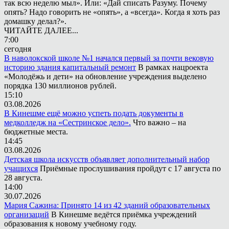
так всю неделю мыл». Или: «Дай списать Разуму. Почему
опять? Надо говорить не «опять», а «всегда». Когда я хоть раз
домашку делал?».
ЧИТАЙТЕ ДАЛЕЕ...
7:00
сегодня
В наволокской школе №1 начался первый за почти вековую
историю здания капитальный ремонт
В рамках нацроекта
«Молодёжь и дети» на обновление учреждения выделено
порядка 130 миллионов рублей.
15:10
03.08.2026
В Кинешме ещё можно успеть подать документы в
медколледж на «Сестринское дело».
Что важно – на
бюджетные места.
14:45
03.08.2026
Детская школа искусств объявляет дополнительный набор
учащихся
Приёмные прослушивания пройдут с 17 августа по
28 августа.
14:00
30.07.2026
Мария Сажина: Принято 14 из 42 зданий образовательных
организаций
В Кинешме ведётся приёмка учреждений
образования к новому учебному году.