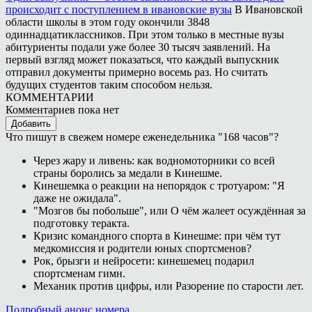
происходит с поступлением в ивановские вузы
В Ивановской
области школы в этом году окончили 3848
одиннадцатиклассников. При этом только в местные вузы
абитуриенты подали уже более 30 тысяч заявлений. На
первый взгляд может показаться, что каждый выпускник
отправил документы примерно восемь раз. Но считать
будущих студентов таким способом нельзя.
КОММЕНТАРИИ
Комментариев пока нет
Добавить
Что пишут в свежем номере еженедельника "168 часов"?
Через жару и ливень: как водномоторники со всей
страны боролись за медали в Кинешме.
Кинешемка о реакции на непорядок с тротуаром: "Я
даже не ожидала".
"Мозгов бы побольше", или О чём жалеет осуждённая за
подготовку теракта.
Кризис командного спорта в Кинешме: при чём тут
медкомиссия и родители юных спортсменов?
Рок, брызги и нейросети: кинешемец подарил
спортсменам гимн.
Механик против цифры, или Разорение по старости лет.
Подробный анонс номера