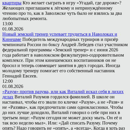
квартиры
Кто желает сыграть в игру «Угадай, где дороже»?
Желающих приглашаем к лёгкому и непринуждённому
чтению про то, как в Заволжске чуть было не взялись за два
любопытных ремонта.
13:00
01.08.2026
Новый земский тренер успевает трудиться в Наволоках и
Кинешме
Победитель международных турниров и призёр
чемпионата России по боксу Андрей Лебедев стал участником
федеральной программы «Земский тренер» и с июня 2026
года работает в наволокском физкультурно-оздоровительном
комплексе. При этом кинешемских воспитанников он не
бросил и теперь совмещает занятия в двух городах. Иногда
молодому тренеру помогает его собственный наставник
Геннадий Евсеев.
12:00
01.08.2026
«Разум» против разума, или как Виталий искал себя в лихих
делах
Виталий Разумов гордился фамилией. В школе он
настаивал, чтобы его звали по кличке «Разум», а не «Разя» и
не «Раззява», как предпочитали сами одноклассники. Чтобы
до них лучше доходило, Виталий говорил о себе при них в
третьем лице: «Разум сегодня не может доску мыть. Он её и
так всю неделю мыл». Или: «Дай списать Разуму. Почему
опять? Надо говорить не «опять», а «всегда». Когда я хоть раз