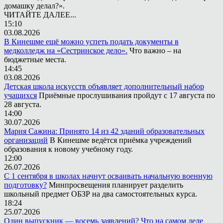
домашку делал?».
ЧИТАЙТЕ ДАЛЕЕ...
15:10
03.08.2026
В Кинешме ещё можно успеть подать документы в
медколледж на «Сестринское дело».
Что важно – на
бюджетные места.
14:45
03.08.2026
Детская школа искусств объявляет дополнительный набор
учащихся
Приёмные прослушивания пройдут с 17 августа по
28 августа.
14:00
30.07.2026
Мария Сажина: Принято 14 из 42 зданий образовательных
организаций
В Кинешме ведётся приёмка учреждений
образования к новому учебному году.
12:00
26.07.2026
С 1 сентября в школах начнут осваивать начальную военную
подготовку?
Минпросвещения планирует разделить
школьный предмет ОБЗР на два самостоятельных курса.
18:24
25.07.2026
Один выпускник — восемь заявлений? Что на самом деле