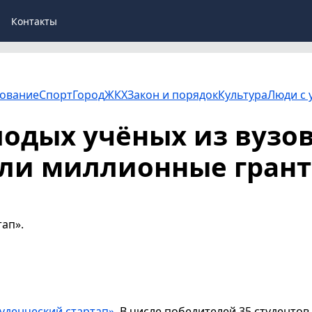
Контакты
ование
Спорт
Город
ЖКХ
Закон и порядок
Культура
Люди с 
лодых учёных из вузо
или миллионные гран
тап».
уденческий стартап»
. В числе победителей 35 студентов