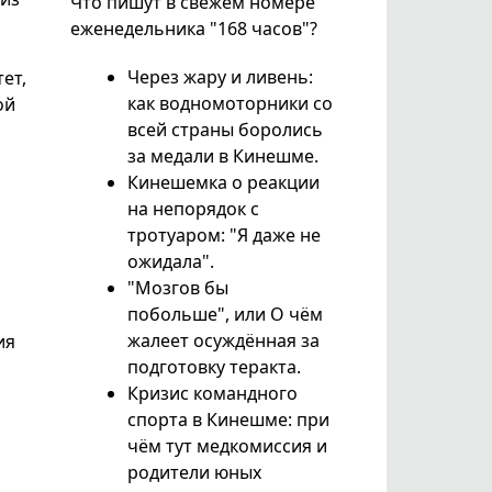
Что пишут в свежем номере
еженедельника "168 часов"?
Через жару и ливень:
ет,
как водномоторники со
ой
всей страны боролись
за медали в Кинешме.
Кинешемка о реакции
на непорядок с
тротуаром: "Я даже не
ожидала".
"Мозгов бы
побольше", или О чём
жалеет осуждённая за
ия
подготовку теракта.
Кризис командного
спорта в Кинешме: при
чём тут медкомиссия и
родители юных