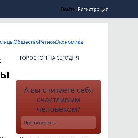
Войти
Регистрация
улицы
Общество
Регион
Экономика
в
ГОРОСКОП НА СЕГОДНЯ
ты
А вы считаете себя
счастливым
человеком?
Проголосовать
 из