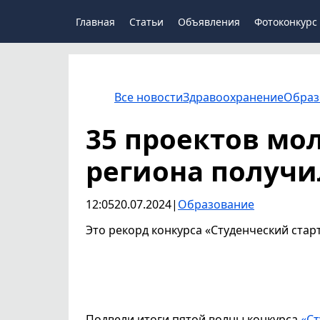
Главная
Статьи
Объявления
Фотоконкурс
Все новости
Здравоохранение
Образ
35 проектов мо
региона получ
12:05
20.07.2024
|
Образование
Это рекорд конкурса «Студенческий стар
Подвели итоги пятой волны конкурса
«Ст