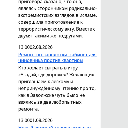
приговора сказано, что она,
являясь сторонником радикально-
экстремистских взглядов в исламе,
совершила приготовление к
террористическому акту. Вместе с
двумя такими же подругами.
13:00
02.08.2026
Ремонт по-заволжски: кабинет для
чиновника против квартиры
Кто желает сыграть в игру
«Угадай, где дороже»? Желающих
приглашаем к лёгкому и
непринуждённому чтению про то,
как в Заволжске чуть было не
взялись за два любопытных
ремонта.
13:00
01.08.2026
Новый земский тренер успевает