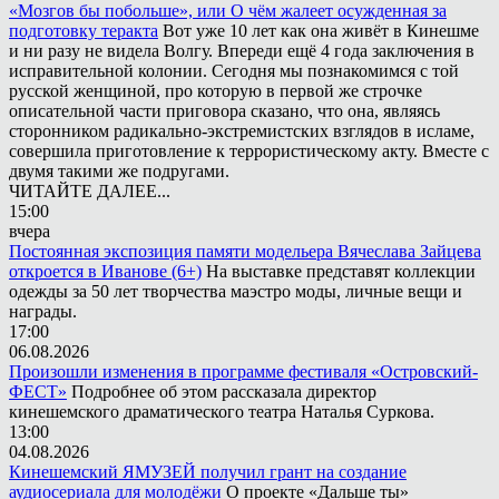
«Мозгов бы побольше», или О чём жалеет осужденная за
подготовку теракта
Вот уже 10 лет как она живёт в Кинешме
и ни разу не видела Волгу. Впереди ещё 4 года заключения в
исправительной колонии. Сегодня мы познакомимся с той
русской женщиной, про которую в первой же строчке
описательной части приговора сказано, что она, являясь
сторонником радикально-экстремистских взглядов в исламе,
совершила приготовление к террористическому акту. Вместе с
двумя такими же подругами.
ЧИТАЙТЕ ДАЛЕЕ...
15:00
вчера
Постоянная экспозиция памяти модельера Вячеслава Зайцева
откроется в Иванове (6+)
На выставке представят коллекции
одежды за 50 лет творчества маэстро моды, личные вещи и
награды.
17:00
06.08.2026
Произошли изменения в программе фестиваля «Островский-
ФЕСТ»
Подробнее об этом рассказала директор
кинешемского драматического театра Наталья Суркова.
13:00
04.08.2026
Кинешемский ЯМУЗЕЙ получил грант на создание
аудиосериала для молодёжи
О проекте «Дальше ты»