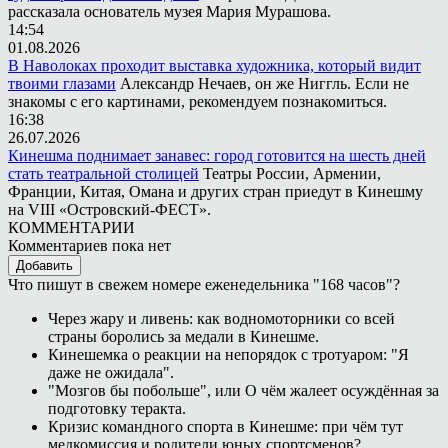
рассказала основатель музея Мария Мурашова.
14:54
01.08.2026
В Наволоках проходит выставка художника, который видит
твоими глазами
Александр Нечаев, он же Ниггль. Если не
знакомы с его картинами, рекомендуем познакомиться.
16:38
26.07.2026
Кинешма поднимает занавес: город готовится на шесть дней
стать театральной столицей
Театры России, Армении,
Франции, Китая, Омана и других стран приедут в Кинешму
на VIII «Островский-ФЕСТ».
КОММЕНТАРИИ
Комментариев пока нет
Добавить
Что пишут в свежем номере еженедельника "168 часов"?
Через жару и ливень: как водномоторники со всей
страны боролись за медали в Кинешме.
Кинешемка о реакции на непорядок с тротуаром: "Я
даже не ожидала".
"Мозгов бы побольше", или О чём жалеет осуждённая за
подготовку теракта.
Кризис командного спорта в Кинешме: при чём тут
медкомиссия и родители юных спортсменов?