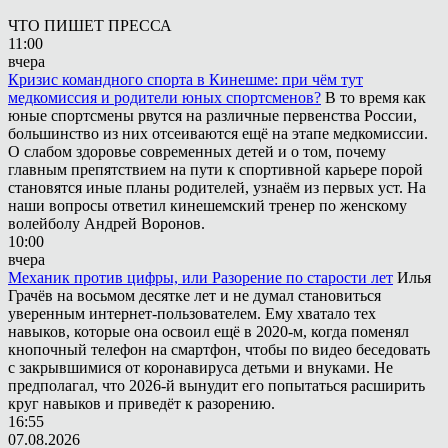
ЧТО ПИШЕТ ПРЕССА
11:00
вчера
Кризис командного спорта в Кинешме: при чём тут
медкомиссия и родители юных спортсменов?
В то время как
юные спортсмены рвутся на различные первенства России,
большинство из них отсеиваются ещё на этапе медкомиссии.
О слабом здоровье современных детей и о том, почему
главным препятствием на пути к спортивной карьере порой
становятся иные планы родителей, узнаём из первых уст. На
наши вопросы ответил кинешемский тренер по женскому
волейболу Андрей Воронов.
10:00
вчера
Механик против цифры, или Разорение по старости лет
Илья
Грачёв на восьмом десятке лет и не думал становиться
уверенным интернет-пользователем. Ему хватало тех
навыков, которые она освоил ещё в 2020-м, когда поменял
кнопочный телефон на смартфон, чтобы по видео беседовать
с закрывшимися от коронавируса детьми и внуками. Не
предполагал, что 2026-й вынудит его попытаться расширить
круг навыков и приведёт к разорению.
16:55
07.08.2026