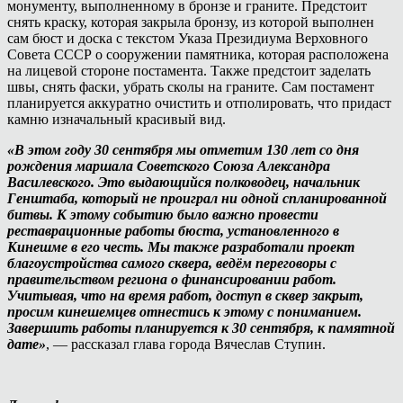
монументу, выполненному в бронзе и граните. Предстоит
снять краску, которая закрыла бронзу, из которой выполнен
сам бюст и доска с текстом Указа Президиума Верховного
Совета СССР о сооружении памятника, которая расположена
на лицевой стороне постамента. Также предстоит заделать
швы, снять фаски, убрать сколы на граните. Сам постамент
планируется аккуратно очистить и отполировать, что придаст
камню изначальный красивый вид.
«В этом году 30 сентября мы отметим 130 лет со дня
рождения маршала Советского Союза Александра
Василевского. Это выдающийся полководец, начальник
Генштаба, который не проиграл ни одной спланированной
битвы. К этому событию было важно провести
реставрационные работы бюста, установленного в
Кинешме в его честь. Мы также разработали проект
благоустройства самого сквера, ведём переговоры с
правительством региона о финансировании работ.
Учитывая, что на время работ, доступ в сквер закрыт,
просим кинешемцев отнестись к этому с пониманием.
Завершить работы планируется к 30 сентября, к памятной
дате»
, — рассказал глава города Вячеслав Ступин.