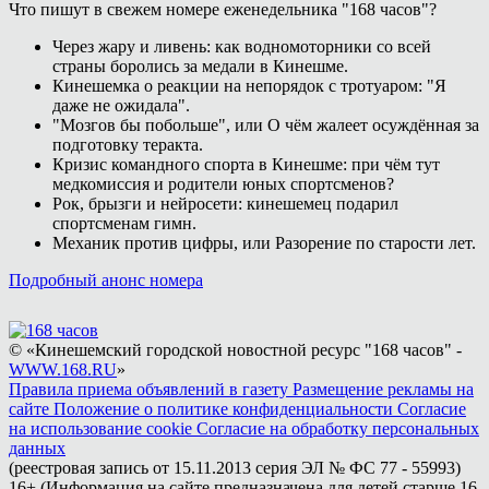
Что пишут в свежем номере еженедельника "168 часов"?
Через жару и ливень: как водномоторники со всей
страны боролись за медали в Кинешме.
Кинешемка о реакции на непорядок с тротуаром: "Я
даже не ожидала".
"Мозгов бы побольше", или О чём жалеет осуждённая за
подготовку теракта.
Кризис командного спорта в Кинешме: при чём тут
медкомиссия и родители юных спортсменов?
Рок, брызги и нейросети: кинешемец подарил
спортсменам гимн.
Механик против цифры, или Разорение по старости лет.
Подробный анонс номера
© «Кинешемский городской новостной ресурс "168 часов" -
WWW.168.RU
»
Правила приема объявлений в газету
Размещение рекламы на
сайте
Положение о политике конфиденциальности
Согласие
на использование cookie
Согласие на обработку персональных
данных
(реестровая запись от 15.11.2013 серия ЭЛ № ФС 77 - 55993)
16+ (Информация на сайте предназначена для детей старше 16