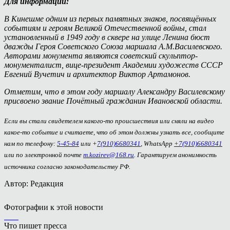
Для информации:
В Кинешме одним из первых памятных знаков, посвящённых
событиям и героям Великой Отечественной войны, стал
установленный в 1949 году в сквере на улице Ленина бюст
дважды Героя Советского Союза маршала А.М.Василевского.
Авторами монумента являются советский скульптор-
монументалист, вице-президент Академии художеств СССР
Евгений Вучетич и архитектор Виктор Артамонов.
Отметим, что в этом году маршалу Александру Василевскому
присвоено звание Почётный гражданин Ивановской области.
Если вы стали свидетелем какого-то происшествия или сняли на видео
какое-то событие и считаете, что об этом должны узнать все, сообщите
нам по телефону:
5-45-84
или +
7(910)6680341
, WhatsApp
+7(910)6680341
или по электронной почте
m.kozirev@168.ru
. Гарантируем анонимность
источника согласно законодательству РФ.
Автор: Редакция
Фотографии к этой новости
Что пишет пресса