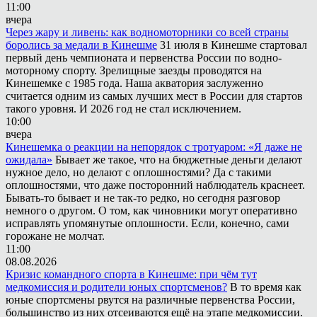
11:00
вчера
Через жару и ливень: как водномоторники со всей страны
боролись за медали в Кинешме
31 июля в Кинешме стартовал
первый день чемпионата и первенства России по водно-
моторному спорту. Зрелищные заезды проводятся на
Кинешемке с 1985 года. Наша акватория заслуженно
считается одним из самых лучших мест в России для стартов
такого уровня. И 2026 год не стал исключением.
10:00
вчера
Кинешемка о реакции на непорядок с тротуаром: «Я даже не
ожидала»
Бывает же такое, что на бюджетные деньги делают
нужное дело, но делают с оплошностями? Да с такими
оплошностями, что даже посторонний наблюдатель краснеет.
Бывать-то бывает и не так-то редко, но сегодня разговор
немного о другом. О том, как чиновники могут оперативно
исправлять упомянутые оплошности. Если, конечно, сами
горожане не молчат.
11:00
08.08.2026
Кризис командного спорта в Кинешме: при чём тут
медкомиссия и родители юных спортсменов?
В то время как
юные спортсмены рвутся на различные первенства России,
большинство из них отсеиваются ещё на этапе медкомиссии.