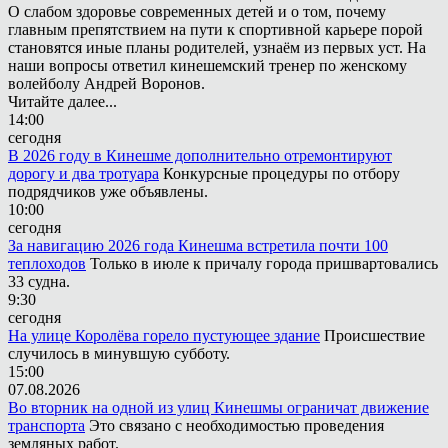
О слабом здоровье современных детей и о том, почему
главным препятствием на пути к спортивной карьере порой
становятся иные планы родителей, узнаём из первых уст. На
наши вопросы ответил кинешемский тренер по женскому
волейболу Андрей Воронов.
Читайте далее...
14:00
сегодня
В 2026 году в Кинешме дополнительно отремонтируют
дорогу и два тротуара
Конкурсные процедуры по отбору
подрядчиков уже объявлены.
10:00
сегодня
За навигацию 2026 года Кинешма встретила почти 100
теплоходов
Только в июле к причалу города пришвартовались
33 судна.
9:30
сегодня
На улице Королёва горело пустующее здание
Происшествие
случилось в минувшую субботу.
15:00
07.08.2026
Во вторник на одной из улиц Кинешмы ограничат движение
транспорта
Это связано с необходимостью проведения
земляных работ.