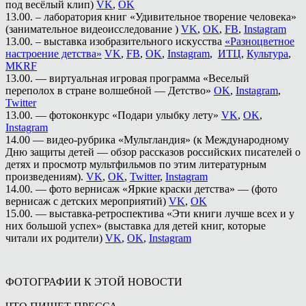
под весёлый клип)
VK
,
OK
13.00. – лаборатория книг «Удивительное творение человека»
(занимательное видеоисследование )
VK
,
OK
,
FB
,
Instagram
13.00. – выставка изобразительного искусства
«Разноцветное
настроение детства»
VK
,
FB
,
OK
,
Instagram
,
ИТЦ
,
Культура
,
MKRF
13.00. — виртуальная игровая программа «Веселый
переполох в стране волшебной — Детство»
OK
,
Instagram
,
Twitter
13.00. — фотоконкурс «Подари улыбку лету»
VK
,
OK
,
Instagram
14.00 — видео-рубрика «Мультландия» (к Международному
Дню защиты детей — обзор рассказов российских писателей о
детях и просмотр мультфильмов по этим литературным
произведениям).
VK
,
OK
,
Twitter
,
Instagram
14.00. — фото вернисаж «Яркие краски детства» — (фото
вернисаж с детских мероприятий)
VK
,
OK
15.00. — выставка-ретроспектива «Эти книги лучше всех и у
них большой успех» (выставка для детей книг, которые
читали их родители)
VK
,
OK
,
Instagram
ФОТОГРАФИИ К ЭТОЙ НОВОСТИ