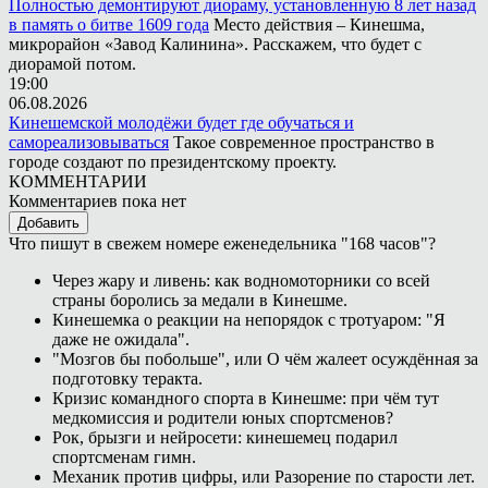
Полностью демонтируют диораму, установленную 8 лет назад
в память о битве 1609 года
Место действия – Кинешма,
микрорайон «Завод Калинина». Расскажем, что будет с
диорамой потом.
19:00
06.08.2026
Кинешемской молодёжи будет где обучаться и
самореализовываться
Такое современное пространство в
городе создают по президентскому проекту.
КОММЕНТАРИИ
Комментариев пока нет
Добавить
Что пишут в свежем номере еженедельника "168 часов"?
Через жару и ливень: как водномоторники со всей
страны боролись за медали в Кинешме.
Кинешемка о реакции на непорядок с тротуаром: "Я
даже не ожидала".
"Мозгов бы побольше", или О чём жалеет осуждённая за
подготовку теракта.
Кризис командного спорта в Кинешме: при чём тут
медкомиссия и родители юных спортсменов?
Рок, брызги и нейросети: кинешемец подарил
спортсменам гимн.
Механик против цифры, или Разорение по старости лет.