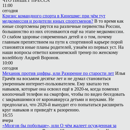
ЧТО ПИШЕТ ПРЕССА
11:00
сегодня
Кризис командного спорта в Кинешме: при чём тут
медкомиссия и родители юных спортсменов?
В то время как
юные спортсмены рвутся на различные первенства России,
большинство из них отсеиваются ещё на этапе медкомиссии.
О слабом здоровье современных детей и о том, почему
главным препятствием на пути к спортивной карьере порой
становятся иные планы родителей, узнаём из первых уст. На
наши вопросы ответил кинешемский тренер по женскому
волейболу Андрей Воронов.
10:00
сегодня
Механик против цифры, или Разорение по старости лет
Илья
Грачёв на восьмом десятке лет и не думал становиться
уверенным интернет-пользователем. Ему хватало тех
навыков, которые она освоил ещё в 2020-м, когда поменял
кнопочный телефон на смартфон, чтобы по видео беседовать
с закрывшимися от коронавируса детьми и внуками. Не
предполагал, что 2026-й вынудит его попытаться расширить
круг навыков и приведёт к разорению.
16:55
вчера
«Мозгов бы побольше», или О чём жалеет осужденная за