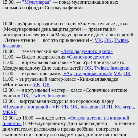
15.00. —
"Мультпарад"
— показ мультипликационных
фильмов из фонда «Союзмультфильм»
10.00.- рубрика-праздники сегодня «Знаменательные даты»
(Международный день защиты детей — презентация-
викторина посвященная Международному дню защиты детей
«Летнее чтение — вот это приключение!»)
VK
,
OK
,
Twitter
,
Instagram
10.00. — тематический час
«Лето радужного цвета»
11.00. — Видео поздравления
«Солнечное детство»
11.00. — виртуальная выставка «Ура! Ура! Каникулы!» (к
Международному Дню защиты детей)
OK,
Twitter,
Instagram
11.00. — игровая программа
«Ах, эта дивная пора!»
VK
,
OK
11.00. – виртуальный мастер-класс «Книжная закладка
«Мини-мисс»
VK
,
OK
12.00. — виртуальный мастер – класс «Солнечные детские
лучики»
OK
,
Twitter
,
Instagram
12.00. – виртуальная экскурсия по городскому парку
«Наедине с природой»
VK,
FB
,
OK
,
Instagram,
ИТЦ
,
Культура
,
MKRF
12.00. до 15.00. — видео затеи
«Остров детства на книжной
планете»
(к Международному Дню защиты детей — в течение
дня читателям расскажем о правах ребёнка, поиграем в
сказочную викторину и создадим праздничное настроение