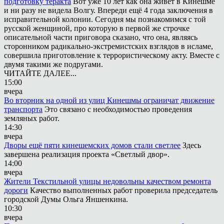
подготовку теракта
Вот уже 10 лет как она живёт в Кинешме
и ни разу не видела Волгу. Впереди ещё 4 года заключения в
исправительной колонии. Сегодня мы познакомимся с той
русской женщиной, про которую в первой же строчке
описательной части приговора сказано, что она, являясь
сторонником радикально-экстремистских взглядов в исламе,
совершила приготовление к террористическому акту. Вместе с
двумя такими же подругами.
ЧИТАЙТЕ ДАЛЕЕ...
15:00
вчера
Во вторник на одной из улиц Кинешмы ограничат движение
транспорта
Это связано с необходимостью проведения
земляных работ.
14:30
вчера
Дворы ещё пяти кинешемских домов стали светлее
Здесь
завершена реализация проекта «Светлый двор».
14:00
вчера
Жители Текстильной улицы недовольны качеством ремонта
дороги
Качество выполненных работ проверила председатель
городской Думы Ольга Яншенкина.
10:30
вчера