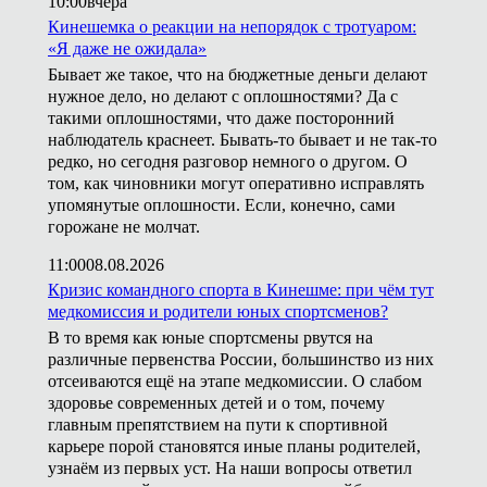
10:00
вчера
Кинешемка о реакции на непорядок с тротуаром:
«Я даже не ожидала»
Бывает же такое, что на бюджетные деньги делают
нужное дело, но делают с оплошностями? Да с
такими оплошностями, что даже посторонний
наблюдатель краснеет. Бывать-то бывает и не так-то
редко, но сегодня разговор немного о другом. О
том, как чиновники могут оперативно исправлять
упомянутые оплошности. Если, конечно, сами
горожане не молчат.
11:00
08.08.2026
Кризис командного спорта в Кинешме: при чём тут
медкомиссия и родители юных спортсменов?
В то время как юные спортсмены рвутся на
различные первенства России, большинство из них
отсеиваются ещё на этапе медкомиссии. О слабом
здоровье современных детей и о том, почему
главным препятствием на пути к спортивной
карьере порой становятся иные планы родителей,
узнаём из первых уст. На наши вопросы ответил