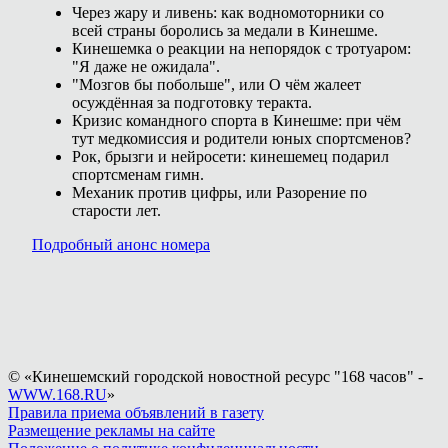
Через жару и ливень: как водномоторники со
всей страны боролись за медали в Кинешме.
Кинешемка о реакции на непорядок с тротуаром:
"Я даже не ожидала".
"Мозгов бы побольше", или О чём жалеет
осуждённая за подготовку теракта.
Кризис командного спорта в Кинешме: при чём
тут медкомиссия и родители юных спортсменов?
Рок, брызги и нейросети: кинешемец подарил
спортсменам гимн.
Механик против цифры, или Разорение по
старости лет.
Подробный анонс номера
© «Кинешемский городской новостной ресурс "168 часов" -
WWW.168.RU
»
Правила приема объявлений в газету
Размещение рекламы на сайте