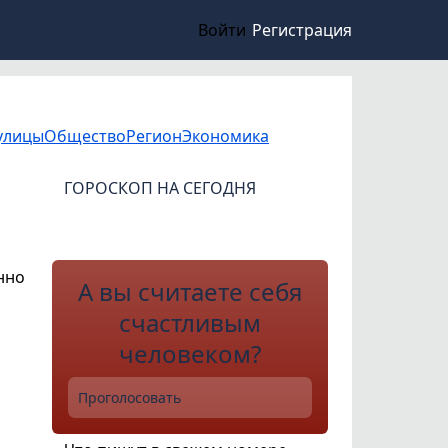
Войти
Регистрация
улицы
Общество
Регион
Экономика
ГОРОСКОП НА СЕГОДНЯ
нно
А вы считаете себя
счастливым
человеком?
Проголосовать