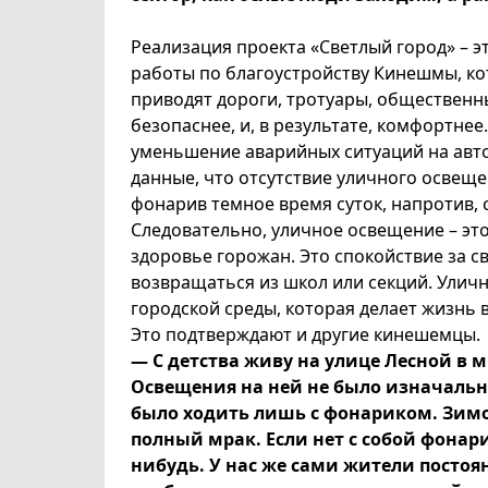
Реализация проекта «Светлый город» – э
работы по благоустройству Кинешмы, ко
приводят дороги, тротуары, общественны
безопаснее, и, в результате, комфортне
уменьшение аварийных ситуаций на автод
данные, что отсутствие уличного освеще
фонарив темное время суток, напротив, 
Следовательно, уличное освещение – это 
здоровье горожан. Это спокойствие за с
возвращаться из школ или секций. Улич
городской среды, которая делает жизнь 
Это подтверждают и другие кинешемцы.
— С детства живу на улице Лесной в
Освещения на ней не было изначально
было ходить лишь с фонариком. Зимой 
полный мрак. Если нет с собой фонари
нибудь. У нас же сами жители посто