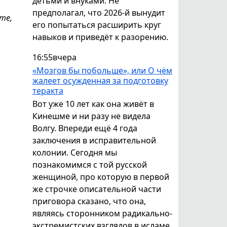
детьми и внуками. Не
предполагал, что 2026-й вынудит
те,
его попытаться расширить круг
навыков и приведёт к разорению.
16:55
вчера
«Мозгов бы побольше», или О чём
жалеет осужденная за подготовку
теракта
Вот уже 10 лет как она живёт в
Кинешме и ни разу не видела
Волгу. Впереди ещё 4 года
заключения в исправительной
колонии. Сегодня мы
познакомимся с той русской
женщиной, про которую в первой
же строчке описательной части
приговора сказано, что она,
являясь сторонником радикально-
экстремистских взглядов в исламе,