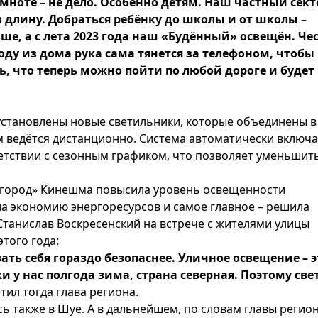
мноте – не дело. Особенно детям. Наш частный сект
в длину. Добраться ребёнку до школы и от школы –
ше, а с лета 2023 года наш «Будённый» освещён. Че
ходу из дома рука сама тянется за телефоном, чтобы
, что теперь можно пойти по любой дороге и будет
х установлены новые светильники, которые объединены в
 ведётся дистанционно. Система автоматически включа
тствии с сезонным графиком, что позволяет уменьшит
й город» Кинешма повысила уровень освещенности
ла экономию энергоресурсов и самое главное – решила
 Станислав Воскресенский на встрече с жителями улицы
этого года:
ать себя гораздо безопаснее. Уличное освещение – э
и у нас полгода зима, страна северная. Поэтому све
тил тогда глава региона.
ь также в Шуе. А в дальнейшем, по словам главы регион