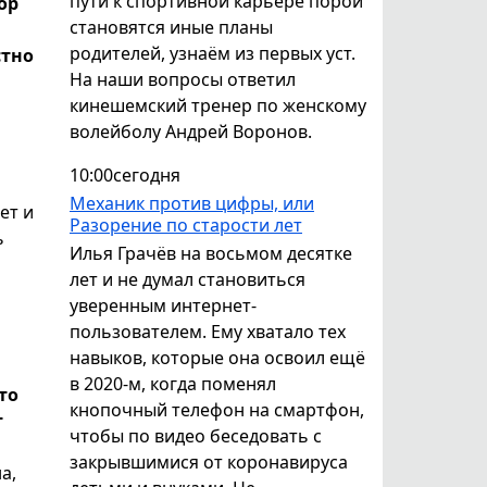
пути к спортивной карьере порой
ор
становятся иные планы
родителей, узнаём из первых уст.
стно
На наши вопросы ответил
кинешемский тренер по женскому
волейболу Андрей Воронов.
10:00
сегодня
Механик против цифры, или
ет и
Разорение по старости лет
ь
Илья Грачёв на восьмом десятке
лет и не думал становиться
уверенным интернет-
пользователем. Ему хватало тех
навыков, которые она освоил ещё
в 2020-м, когда поменял
то
кнопочный телефон на смартфон,
т
чтобы по видео беседовать с
закрывшимися от коронавируса
а,