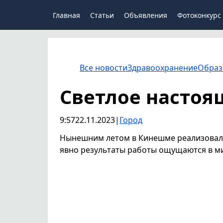
Главная
Статьи
Объявления
Фотоконкурс
Все новости
Здравоохранение
Образ
Светлое настоя
9:57
22.11.2023
|
Город
Нынешним летом в Кинешме реализовали
явно результаты работы ощущаются в м