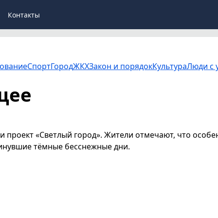
Контакты
ование
Спорт
Город
ЖКХ
Закон и порядок
Культура
Люди с 
щее
 проект «Светлый город». Жители отмечают, что особе
инувшие тёмные бесснежные дни.