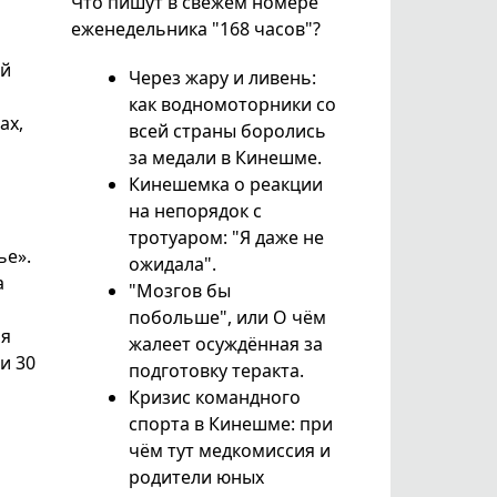
Что пишут в свежем номере
еженедельника "168 часов"?
ий
Через жару и ливень:
как водномоторники со
ах,
всей страны боролись
о
за медали в Кинешме.
Кинешемка о реакции
на непорядок с
тротуаром: "Я даже не
ье».
ожидала".
а
"Мозгов бы
побольше", или О чём
ья
жалеет осуждённая за
и 30
подготовку теракта.
Кризис командного
спорта в Кинешме: при
чём тут медкомиссия и
родители юных