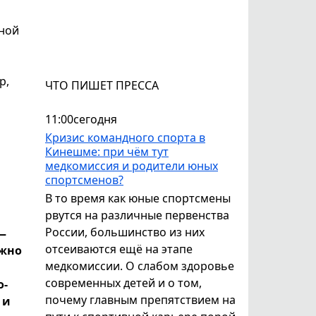
мной
р,
ЧТО ПИШЕТ ПРЕССА
11:00
сегодня
Кризис командного спорта в
Кинешме: при чём тут
медкомиссия и родители юных
спортсменов?
В то время как юные спортсмены
рвутся на различные первенства
России, большинство из них
—
отсеиваются ещё на этапе
ожно
медкомиссии. О слабом здоровье
современных детей и о том,
о-
почему главным препятствием на
 и