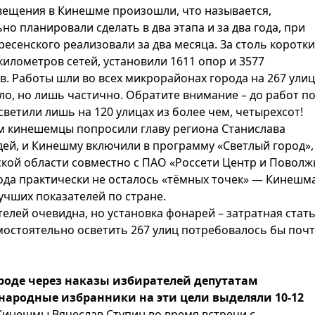
вещения в Кинешме произошли, что называется,
о планировали сделать в два этапа и за два года, при
есенского реализовали за два месяца. За столь коротк
илометров сетей, установили 1611 опор и 3577
. Работы шли во всех микрорайонах города на 267 улиц
ло, но лишь частично. Обратите внимание – до работ п
етили лишь на 120 улицах из более чем, четырехсот!
 кинешемцы попросили главу региона Станислава
дей, и Кинешму включили в программу «Светлый город»,
ой области совместно с ПАО «Россети Центр и Поволж
рода практически не осталось «тёмных точек» — Кинешм
учших показателей по стране.
елей очевидна, но установка фонарей – затратная стат
мостоятельно осветить 267 улиц потребовалось бы почт
роде через наказы избирателей депутатам
народные избранники на эти цели выделяли 10-12
Кинешмы Вячеслав Ступин во время встречи с