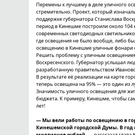
Перемены к лучшему в деле уличного ос
стремительно. Проект, который изначальн
поддержке губернатора Станислава Воскр
период в Кинешме построили около 104 к
современных светодиодных светильников
где освещения не было вообще, либо бы
освещению в Кинешме уличные фонари св
Решить проблему с уличным освещением
Воскресенского. Губернатор услышал лю
разработанную правительством Ивановск
В результате её реализации на карте го
теперь освещена на 95% — это один из л
Значимость уличного освещения для жит
бюджета. К примеру, Кинешме, чтобы са
лет!
— Мы вели работы по освещению в го
Кинешемской городской Думы. В год 
миллионов рублей, —
рассказал глава 