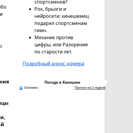
спортсменов?
ибо
Рок, брызги и
 и
нейросети: кинешемец
подарил спортсменам
гимн.
Механик против
цифры, или Разорение
о
по старости лет.
Подробный анонс номера
ения
Погода в Кинешме
Gismeteo
Прогноз на 2 недели
лицы
и,
ый