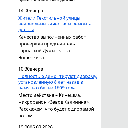
14:00
вчера
Жители Текстильной улицы
недовольны качеством ремонта
дороги
Качество выполненных работ
проверила председатель
городской Думы Ольга
Яншенкина.
10:30
вчера
Полностью демонтируют диораму,
установленную 8 лет назад в
память о битве 1609 года
Место действия – Кинешма,
микрорайон «Завод Калинина».
Расскажем, что будет с диорамой
потом.
19:00
06.08.2026