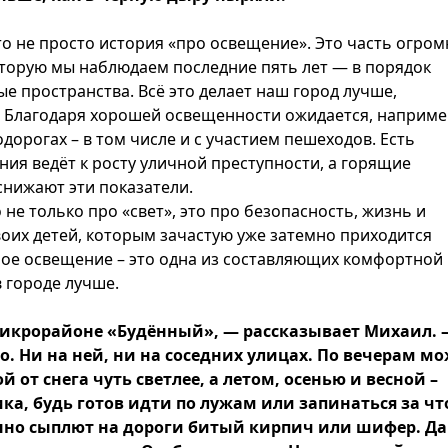
то не просто история «про освещение». Это часть огро
торую мы наблюдаем последние пять лет — в порядок
е пространства. Всё это делает наш город лучше,
е. Благодаря хорошей освещенности ожидается, наприме
орогах – в том числе и с участием пешеходов. Есть
ния ведёт к росту уличной преступности, а горящие
снижают эти показатели.
не только про «свет», это про безопасность, жизнь и
воих детей, которым зачастую уже затемно приходится
ное освещение – это одна из составляющих комфортной
в городе лучше.
 микрорайоне «Будённый», — рассказывает Михаил. 
. Ни на ней, ни на соседних улицах. По вечерам м
от снега чуть светлее, а летом, осенью и весной –
ка, будь готов идти по лужам или запинаться за чт
янно сыплют на дороги битый кирпич или шифер. Да