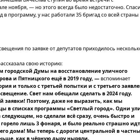
ле ноября, — но этого всегда было недостаточно. Спас
д в программу, у нас работали 35 бригад со всей страны
свещения по заявке от депутатов приходилось нескольк
рассказала свою историю:
м городской Думы на восстановление уличного
ова и Пятницкого ещё в 2019 году, —
вспоминает
ория и только с третьей попытки и с третьего заявл
вещение. Свет нам обещали сделать в 2024 году.
ой заявки! Поэтому, даже не выразить, как мы
цы в списках программы «Светлый город». Одни у
в следующем, но сделали всё сразу, очень быстро и
 горело лишь 3 фонаря, и было реально страшно идт
днего дома! Мы теперь с дороги центральной в частн
аньше, как в чёрную дыру ныряли.