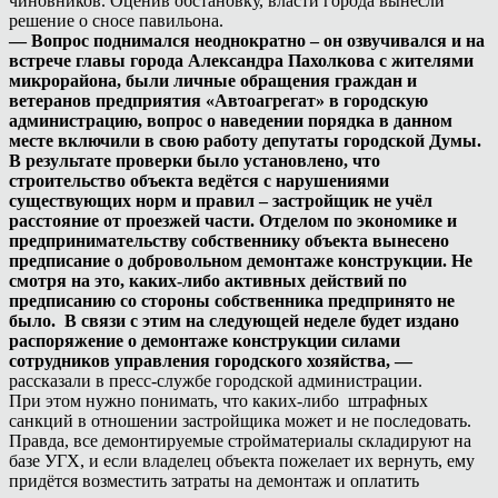
чиновников. Оценив обстановку, власти города вынесли
решение о сносе павильона.
— Вопрос поднимался неоднократно – он озвучивался и на
встрече главы города Александра Пахолкова с жителями
микрорайона, были личные обращения граждан и
ветеранов предприятия «Автоагрегат» в городскую
администрацию, вопрос о наведении порядка в данном
месте включили в свою работу депутаты городской Думы.
В результате проверки было установлено, что
строительство объекта ведётся с нарушениями
существующих норм и правил – застройщик не учёл
расстояние от проезжей части. Отделом по экономике и
предпринимательству собственнику объекта вынесено
предписание о добровольном демонтаже конструкции. Не
смотря на это, каких-либо активных действий по
предписанию со стороны собственника предпринято не
было. В связи с этим на следующей неделе будет издано
распоряжение о демонтаже конструкции силами
сотрудников управления городского хозяйства, —
рассказали в пресс-службе городской администрации.
При этом нужно понимать, что каких-либо штрафных
санкций в отношении застройщика может и не последовать.
Правда, все демонтируемые стройматериалы складируют на
базе УГХ, и если владелец объекта пожелает их вернуть, ему
придётся возместить затраты на демонтаж и оплатить