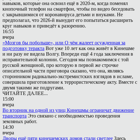
навыков, которые она освоил ещё в 2020-м, когда поменял
кнопочный телефон на смартфон, чтобы по видео беседовать
с закрывшимися от коронавируса детьми и внуками. Не
предполагал, что 2026-й вынудит его попытаться расширить
круг навыков и приведёт к разорению.
16:55
вчера
«Мозгов бы побольше», или О чём жалеет осужденная за
подготовку теракта
Вот уже 10 лет как она живёт в Кинешме
и ни разу не видела Волгу. Впереди ещё 4 года заключения в
исправительной колонии. Сегодня мы познакомимся с той
русской женщиной, про которую в первой же строчке
описательной части приговора сказано, что она, являясь
сторонником радикально-экстремистских взглядов в исламе,
совершила приготовление к террористическому акту. Вместе с
двумя такими же подругами.
ЧИТАЙТЕ ДАЛЕЕ...
15:00
вчера
Во вторник на одной из улиц Кинешмы ограничат движение
транспорта
Это связано с необходимостью проведения
земляных работ.
14:30
вчера
Дворы ещё пяти кинешемских домов стали светлее
Здесь