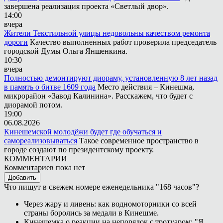
завершена реализация проекта «Светлый двор».
14:00
вчера
Жители Текстильной улицы недовольны качеством ремонта
дороги
Качество выполненных работ проверила председатель
городской Думы Ольга Яншенкина.
10:30
вчера
Полностью демонтируют диораму, установленную 8 лет назад
в память о битве 1609 года
Место действия – Кинешма,
микрорайон «Завод Калинина». Расскажем, что будет с
диорамой потом.
19:00
06.08.2026
Кинешемской молодёжи будет где обучаться и
самореализовываться
Такое современное пространство в
городе создают по президентскому проекту.
КОММЕНТАРИИ
Комментариев пока нет
Добавить
Что пишут в свежем номере еженедельника "168 часов"?
Через жару и ливень: как водномоторники со всей
страны боролись за медали в Кинешме.
Кинешемка о реакции на непорядок с тротуаром: "Я