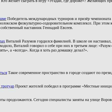
Кто желает сыграть в игру «Угадай, где дороже»? Желающих пр
ешме
Победитель международных турниров и призёр чемпионата 
аволокском физкультурно-оздоровительном комплексе. При этом
о собственный наставник Геннадий Евсеев.
лах
Виталий Разумов гордился фамилией. В школе он настаивал, ч
одило, Виталий говорил о себе при них в третьем лице: «Разум 
ть», а «всегда». Когда я хоть раз домашку делал?».
ться
Такое современное пространство в городе создают по прези
 тротуар
Проект жителей победил в программе «Местные иници
оты продолжаются. Сегодня специалисты заняты на улице Воров