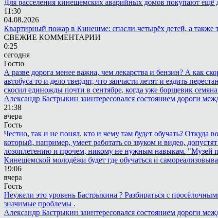
Для расселения кинешемских аварийных домов покупают ещё 
11:30
04.08.2026
Квартирный пожар в Кинешме: спасли четырёх детей, а также 
СВЕЖИЕ КОММЕНТАРИИ
0:25
сегодня
Гостю
А разве дорога менее важна, чем лекарства и бензин? А как с
автобуса то и дело твердят, что запчасти летят и ездить пере
скосил единожды почти в сентябре, когда уже борщевик семяна 
Александр Бастрыкин заинтересовался состоянием дороги меж
21:38
вчера
Гость
Честно, так и не понял, кто и чему там будет обучать? Откуда 
который, например, умеет работать со звуком и видео, допустят
лозоплетению и прочем, никому не нужным навыкам. "Музей п
Кинешемской молодёжи будет где обучаться и самореализовыва
19:06
вчера
Гость
Неужели это уровень Бастрыкина ? Разбираться с просёлочными 
значимые проблемы .
Александр Бастрыкин заинтересовался состоянием дороги меж