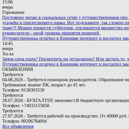
15:06
вчера
Горожанин
Постоянно читаю в социальных сетях у путешественников про п
усадьбы и прилегающего парка. Вот подскажите, так сложно пар
траву?! Можно провести субботник, откликнется множество не
руководители - иной уровень принятия решений.
Путешественника огорчил в Кинешме интернет и восхитил зак
14:45
вчера
Ха-ха
Зачем сюда ехать? Посмотреть на деградацию? Или застать то
Путешественника огорчил в Кинешме интернет и восхитил зак
ОБЪЯВЛЕНИЯ
Требуются
04.08.2026 - Требуется помощник руководителя. Образование в
Требования: знание ПК, возраст до 45 лет.
Телефон: 9158393539
Требуются
28.07.2026 - БУХГАЛТЕР, экономист.В бюджетную организацию.
Телефон: +74933155858
Требуются
27.07.2026 - Требуется рабочий на производство. От 40000 руб. 
Телефон: 89206784094
Все объявления