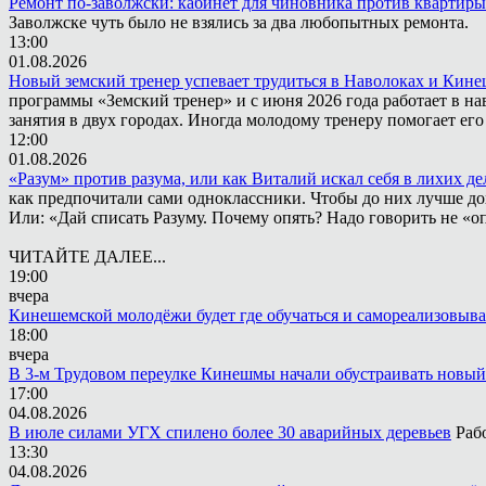
Ремонт по-заволжски: кабинет для чиновника против квартиры
Заволжске чуть было не взялись за два любопытных ремонта.
13:00
01.08.2026
Новый земский тренер успевает трудиться в Наволоках и Кин
программы «Земский тренер» и с июня 2026 года работает в н
занятия в двух городах. Иногда молодому тренеру помогает ег
12:00
01.08.2026
«Разум» против разума, или как Виталий искал себя в лихих де
как предпочитали сами одноклассники. Чтобы до них лучше дох
Или: «Дай списать Разуму. Почему опять? Надо говорить не «опя
ЧИТАЙТЕ ДАЛЕЕ...
19:00
вчера
Кинешемской молодёжи будет где обучаться и самореализовыва
18:00
вчера
В 3-м Трудовом переулке Кинешмы начали обустраивать новый
17:00
04.08.2026
В июле силами УГХ спилено более 30 аварийных деревьев
Раб
13:30
04.08.2026