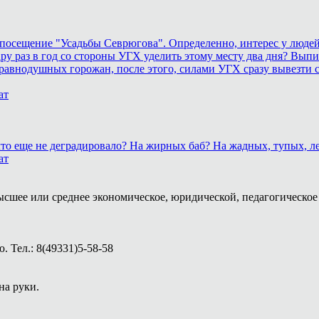
осещение "Усадьбы Севрюгова". Определенно, интерес у людей к
у раз в год со стороны УГХ уделить этому месту два дня? Выпил
равнодушных горожан, после этого, силами УГХ сразу вывезти 
ат
, что еще не деградировало? На жирных баб? На жадных, тупых,
ат
ысшее или среднее экономическое, юридической, педагогическое 
 Тел.: 8(49331)5-58-58
на руки.