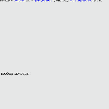
 телефону:
5-45-84
или +
7(910)6680341
, WhatsApp
+7(910)6680341
или по
и вообще молодцы!