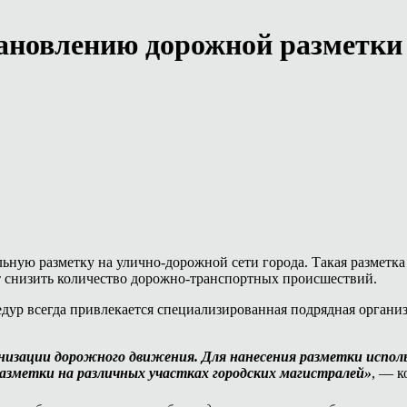
тановлению дорожной разметки
ьную разметку на улично-дорожной сети города. Такая разметк
т снизить количество дорожно-транспортных происшествий.
дур всегда привлекается специализированная подрядная организ
изации дорожного движения. Для нанесения разметки использ
азметки на различных участках городских магистралей»
, — к