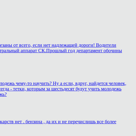
езаны от всего, если нет надлежащей дороги! Водители
в центральный аппарат СК.Прошлый год департамент обочины
лодежь чему-то научить? Ну а если, вдруг, найдется человек,
егда - тетки, которым за шестьдесят будут учить молодежь
жь?
рств нет . бензина , да их и не перечислишь все более