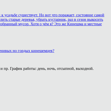
 усадьбе существует. Но вот что поражает, состояние самой
ить старые деревья, убрать кустарник, раз в сезон выкосить
собранный мусор. Хотя о чём я? Это же Кинешма и местные
 ленивых но гордых кинешемцев?
и пр. График работы: день, ночь, отсыпной, выходной.