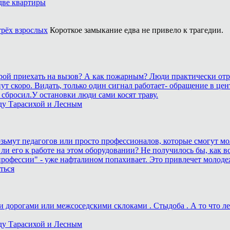
две квартиры
трёх взрослых
Короткое замыкание едва не привело к трагедии.
корой приехать на вызов? А как пожарным? Люди практически отр
станут скоро. Видать, только один сигнал работает- обращение 
сбросил.У остановки люди сами косят траву.
ду Тарасихой и Лесным
возьмут педагогов или просто профессионалов, которые смогут мо
 ли его к работе на этом оборудовании? Не получилось бы, как вс
рофессии" - уже нафталином попахивает. Это привлечет молоде
ться
дорогами или межсоседскими склоками . Стыдоба . А то что лека
ду Тарасихой и Лесным