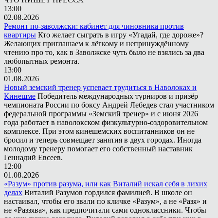
13:00
02.08.2026
Ремонт по-заволжски: кабинет для чиновника против
квартиры
Кто желает сыграть в игру «Угадай, где дороже»?
Желающих приглашаем к лёгкому и непринуждённому
чтению про то, как в Заволжске чуть было не взялись за два
любопытных ремонта.
13:00
01.08.2026
Новый земский тренер успевает трудиться в Наволоках и
Кинешме
Победитель международных турниров и призёр
чемпионата России по боксу Андрей Лебедев стал участником
федеральной программы «Земский тренер» и с июня 2026
года работает в наволокском физкультурно-оздоровительном
комплексе. При этом кинешемских воспитанников он не
бросил и теперь совмещает занятия в двух городах. Иногда
молодому тренеру помогает его собственный наставник
Геннадий Евсеев.
12:00
01.08.2026
«Разум» против разума, или как Виталий искал себя в лихих
делах
Виталий Разумов гордился фамилией. В школе он
настаивал, чтобы его звали по кличке «Разум», а не «Разя» и
не «Раззява», как предпочитали сами одноклассники. Чтобы