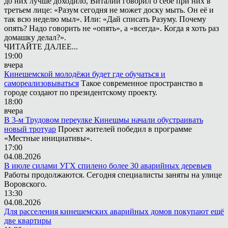
до них лучше доходило, Виталий говорил о себе при них в
третьем лице: «Разум сегодня не может доску мыть. Он её и
так всю неделю мыл». Или: «Дай списать Разуму. Почему
опять? Надо говорить не «опять», а «всегда». Когда я хоть раз
домашку делал?».
ЧИТАЙТЕ ДАЛЕЕ...
19:00
вчера
Кинешемской молодёжи будет где обучаться и
самореализовываться
Такое современное пространство в
городе создают по президентскому проекту.
18:00
вчера
В 3-м Трудовом переулке Кинешмы начали обустраивать
новый тротуар
Проект жителей победил в программе
«Местные инициативы».
17:00
04.08.2026
В июле силами УГХ спилено более 30 аварийных деревьев
Работы продолжаются. Сегодня специалисты заняты на улице
Воровского.
13:30
04.08.2026
Для расселения кинешемских аварийных домов покупают ещё
две квартиры