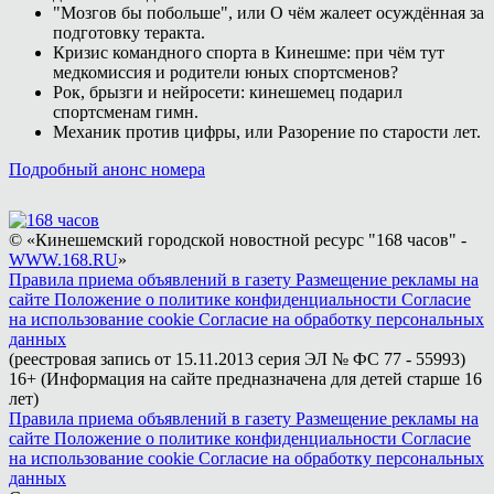
"Мозгов бы побольше", или О чём жалеет осуждённая за
подготовку теракта.
Кризис командного спорта в Кинешме: при чём тут
медкомиссия и родители юных спортсменов?
Рок, брызги и нейросети: кинешемец подарил
спортсменам гимн.
Механик против цифры, или Разорение по старости лет.
Подробный анонс номера
© «Кинешемский городской новостной ресурс "168 часов" -
WWW.168.RU
»
Правила приема объявлений в газету
Размещение рекламы на
сайте
Положение о политике конфиденциальности
Согласие
на использование cookie
Согласие на обработку персональных
данных
(реестровая запись от 15.11.2013 серия ЭЛ № ФС 77 - 55993)
16+ (Информация на сайте предназначена для детей старше 16
лет)
Правила приема объявлений в газету
Размещение рекламы на
сайте
Положение о политике конфиденциальности
Согласие
на использование cookie
Согласие на обработку персональных
данных