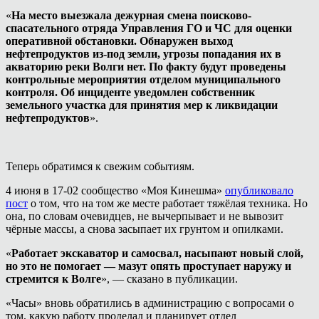
«
На место выезжала дежурная смена поисково-
спасательного отряда Управления ГО и ЧС для оценки
оперативной обстановки. Обнаружен выход
нефтепродуктов из-под земли, угрозы попадания их в
акваторию реки Волги нет. По факту будут проведены
контрольные мероприятия отделом муниципального
контроля. Об инциденте уведомлен собственник
земельного участка для принятия мер к ликвидации
нефтепродуктов
».
Теперь обратимся к свежим событиям.
4 июня в 17-02 сообщество «Моя Кинешма»
опубликовало
пост
о том, что на том же месте работает тяжёлая техника. Но
она, по словам очевидцев, не вычерпывает и не вывозит
чёрные массы, а снова засыпает их грунтом и опилками.
«
Работает экскаватор и самосвал, насыпают новый слой,
но это не помогает — мазут опять проступает наружу и
стремится к Волге
», — сказано в публикации.
«Часы» вновь обратились в администрацию с вопросами о
том, какую работу проделал и планирует отдел